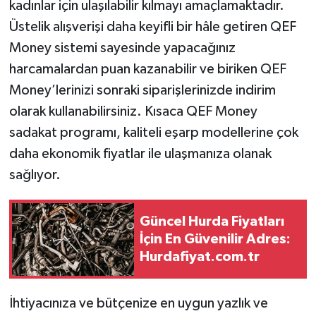
kadınlar için ulaşılabilir kılmayı amaçlamaktadır.
Üstelik alışverişi daha keyifli bir hâle getiren QEF
Money sistemi sayesinde yapacağınız
harcamalardan puan kazanabilir ve biriken QEF
Money’lerinizi sonraki siparişlerinizde indirim
olarak kullanabilirsiniz. Kısaca QEF Money
sadakat programı, kaliteli eşarp modellerine çok
daha ekonomik fiyatlar ile ulaşmanıza olanak
sağlıyor.
Güncel Hurda Fiyatları
İçin En Güvenilir Adres:
Hurdafiyat.com.tr
İhtiyacınıza ve bütçenize en uygun yazlık ve