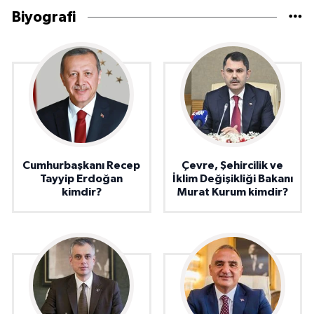
Biyografi
Cumhurbaşkanı Recep
Çevre, Şehircilik ve
Tayyip Erdoğan
İklim Değişikliği Bakanı
kimdir?
Murat Kurum kimdir?