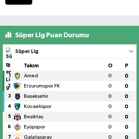
Süper Lig Puan Durumu
Süper Lig
#
Takım
O
P
1
Amed
0
0
2
Erzurumspor FK
0
0
3
Başakşehir
0
0
4
Kocaelispor
0
0
5
Beşiktaş
0
0
6
Eyüpspor
0
0
7
Galatasaray
0
0