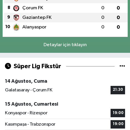
8
Çorum FK
0
0
9
Gaziantep FK
0
0
10
Alanyaspor
0
0
Detaylar için tıklayın
Süper Lig Fikstür
14 Ağustos, Cuma
Galatasaray - Çorum FK
21:30
15 Ağustos, Cumartesi
Konyaspor - Rizespor
19:00
Kasımpaşa - Trabzonspor
19:00