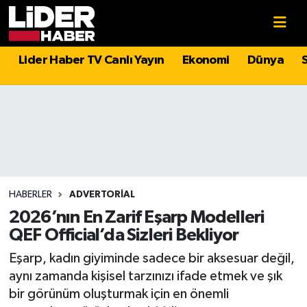
Gündem
Nöbetçi Eczaneler
Lider Haber TV Canlı Yayın
Ekonomi
Dünya
Politika
Hava Durumu
Asayiş
İstanbul Namaz Vakitleri
Dünya
Trafik Durumu
Magazin
Süper Lig Puan Durumu ve Fikstür
HABERLER
ADVERTORIAL
2026’nın En Zarif Eşarp Modelleri
Spor
Tüm Manşetler
QEF Official’da Sizleri Bekliyor
Eşarp, kadın giyiminde sadece bir aksesuar değil,
Sağlık
Son Dakika Haberleri
aynı zamanda kişisel tarzınızı ifade etmek ve şık
bir görünüm oluşturmak için en önemli
Teknoloji
Haber Arşivi