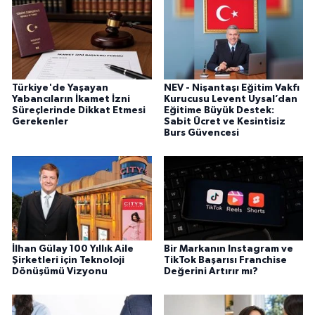
Türkiye'de Yaşayan
NEV - Nişantaşı Eğitim Vakfı
Yabancıların İkamet İzni
Kurucusu Levent Uysal’dan
Süreçlerinde Dikkat Etmesi
Eğitime Büyük Destek:
Gerekenler
Sabit Ücret ve Kesintisiz
Burs Güvencesi
İlhan Gülay 100 Yıllık Aile
Bir Markanın Instagram ve
Şirketleri için Teknoloji
TikTok Başarısı Franchise
Dönüşümü Vizyonu
Değerini Artırır mı?