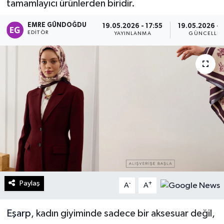
tamamlayıcı ürünlerden biridir.
Turizm
EMRE GÜNDOĞDU
19.05.2026 - 17:55
19.05.2026 - 
EDITÖR
YAYINLANMA
GÜNCELLE
Kültür - Sanat
Lider Haber TV Canlı Yayın izle
Paylaş
-
+
A
A
Eşarp
, kadın giyiminde sadece bir aksesuar değil,