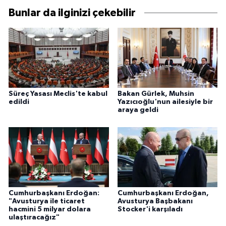
Bunlar da ilginizi çekebilir
Süreç Yasası Meclis'te kabul
Bakan Gürlek, Muhsin
edildi
Yazıcıoğlu'nun ailesiyle bir
araya geldi
Cumhurbaşkanı Erdoğan:
Cumhurbaşkanı Erdoğan,
"Avusturya ile ticaret
Avusturya Başbakanı
hacmini 5 milyar dolara
Stocker'i karşıladı
ulaştıracağız"