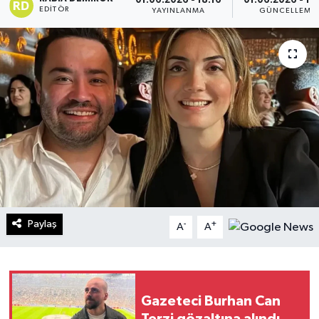
01.06.2026 - 18:16
01.06.2026 - 18
EDITÖR
YAYINLANMA
GÜNCELLEME
Turizm
Kültür - Sanat
Lider Haber TV Canlı Yayın izle
Paylaş
-
+
A
A
Gazeteci Burhan Can
Terzi gözaltına alındı