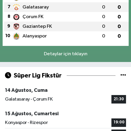
7
Galatasaray
0
0
8
Çorum FK
0
0
9
Gaziantep FK
0
0
10
Alanyaspor
0
0
Detaylar için tıklayın
Süper Lig Fikstür
14 Ağustos, Cuma
Galatasaray - Çorum FK
21:30
15 Ağustos, Cumartesi
Konyaspor - Rizespor
19:00