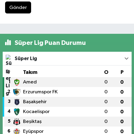
Gönder
Süper Lig Puan Durumu
Süper Lig
#
Takım
O
P
1
Amed
0
0
2
Erzurumspor FK
0
0
3
Başakşehir
0
0
4
Kocaelispor
0
0
5
Beşiktaş
0
0
6
Eyüpspor
0
0