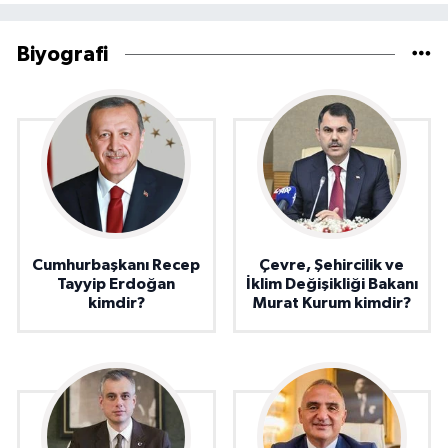
Biyografi
Cumhurbaşkanı Recep
Çevre, Şehircilik ve
Tayyip Erdoğan
İklim Değişikliği Bakanı
kimdir?
Murat Kurum kimdir?