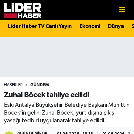
Gündem
Nöbetçi Eczaneler
Lider Haber TV Canlı Yayın
Ekonomi
Dünya
Politika
Hava Durumu
Asayiş
İstanbul Namaz Vakitleri
Dünya
Trafik Durumu
Magazin
Süper Lig Puan Durumu ve Fikstür
HABERLER
GÜNDEM
Zuhal Böcek tahliye edildi
Spor
Tüm Manşetler
Eski Antalya Büyükşehir Belediye Başkanı Muhittin
Böcek’in gelini Zuhal Böcek, yurt dışına çıkış
Sağlık
Son Dakika Haberleri
yasağı tedbiri uygulanarak tahliye edildi.
Teknoloji
Haber Arşivi
RABIA DEMIROK