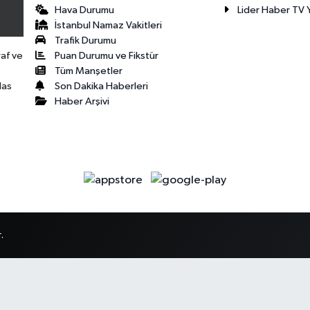
Hava Durumu
Lider Haber TV Y
İstanbul Namaz Vakitleri
Trafik Durumu
Puan Durumu ve Fikstür
raf ve
Tüm Manşetler
Son Dakika Haberleri
las
Haber Arşivi
.