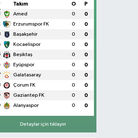
#
Takım
O
P
1
Amed
0
0
2
Erzurumspor FK
0
0
3
Başakşehir
0
0
4
Kocaelispor
0
0
5
Beşiktaş
0
0
6
Eyüpspor
0
0
7
Galatasaray
0
0
8
Çorum FK
0
0
9
Gaziantep FK
0
0
0
Alanyaspor
0
0
Detaylar için tıklayın