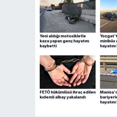
Yeni aldığı motosikletle
Yozgat't
kaza yapan genç hayatını
minibüs ç
kaybetti
hayatını
FETÖ hükümlüsü ihraç edilen
Manisa'
kıdemli albay yakalandı
bariyerl
hayatını