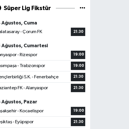
Süper Lig Fikstür
4 Ağustos, Cuma
latasaray - Çorum FK
21:30
5 Ağustos, Cumartesi
nyaspor - Rizespor
19:00
sımpaşa - Trabzonspor
19:00
nçlerbirliği S.K. - Fenerbahçe
21:30
ziantep FK - Alanyaspor
21:30
6 Ağustos, Pazar
şakşehir - Kocaelispor
19:00
şiktaş - Eyüpspor
21:30