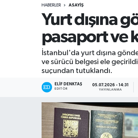
HABERLER
ASAYIŞ
Turizm
Yurt dışına 
Kültür - Sanat
pasaport ve ki
Lider Haber TV Canlı Yayın izle
İstanbul'da yurt dışına gönd
ve sürücü belgesi ele geçiril
suçundan tutuklandı.
ELIF DENKTAŞ
05.07.2026 - 14:31
EDITÖR
YAYINLANMA