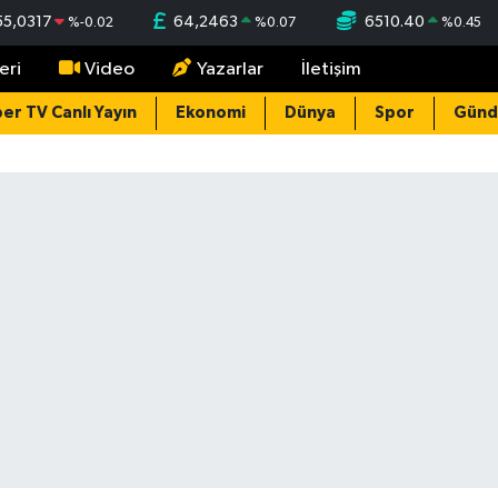
55,0317
64,2463
6510.40
%
-0.02
%
0.07
%
0.45
eri
Video
Yazarlar
İletişim
er TV Canlı Yayın
Ekonomi
Dünya
Spor
Gün