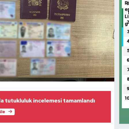
1
a tutukluluk incelemesi tamamlandı
üle