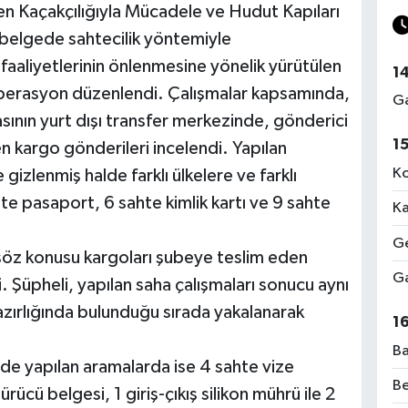
 Kaçakçılığıyla Mücadele ve Hudut Kapıları
belgede sahtecilik yöntemiyle
faaliyetlerinin önlenmesine yönelik yürütülen
1
operasyon düzenlendi. Çalışmalar kapsamında,
Ga
sının yurt dışı transfer merkezinde, gönderici
1
nen kargo gönderileri incelendi. Yapılan
Ko
gizlenmiş halde farklı ülkelere ve farklı
hte pasaport, 6 sahte kimlik kartı ve 9 sahte
Ka
Ge
öz konusu kargoları şubeye teslim eden
Ga
i. Şüpheli, yapılan saha çalışmaları sonucu aynı
zırlığında bulunduğu sırada yakalanarak
1
Ba
inde yapılan aramalarda ise 4 sahte vize
Be
sürücü belgesi, 1 giriş-çıkış silikon mührü ile 2