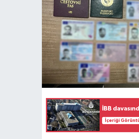
İBB davasınd
İçeriği Görünt