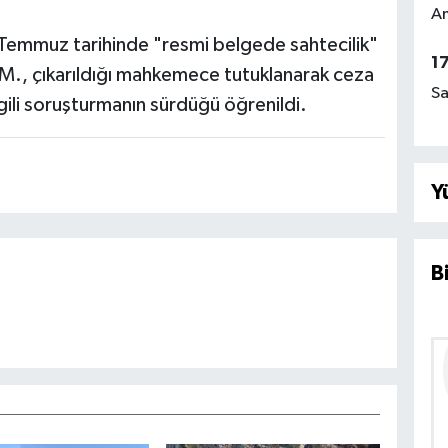
Am
 Temmuz tarihinde "resmi belgede sahtecilik"
1
M., çıkarıldığı mahkemece tutuklanarak ceza
Sa
gili soruşturmanın sürdüğü öğrenildi.
Y
B