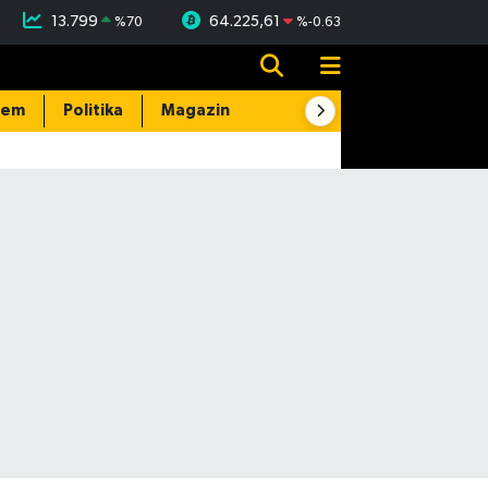
13.799
64.225,61
%
70
%
-0.63
dem
Politika
Magazin
Resmi İlanlar
E-Gazete