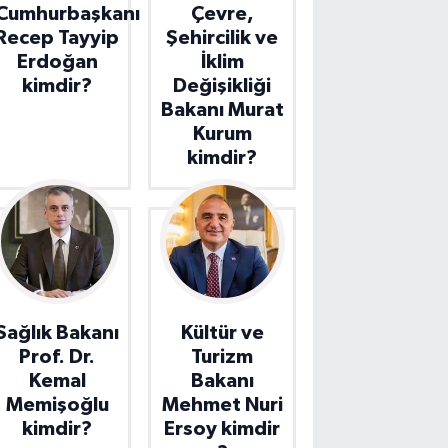
Cumhurbaşkanı
Çevre,
Recep Tayyip
Şehircilik ve
Erdoğan
İklim
kimdir?
Değişikliği
Bakanı Murat
Kurum
kimdir?
Sağlık Bakanı
Kültür ve
Prof. Dr.
Turizm
Kemal
Bakanı
Memişoğlu
Mehmet Nuri
kimdir?
Ersoy kimdir