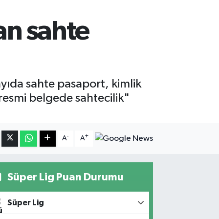
an sahte
yıda sahte pasaport, kimlik
"resmi belgede sahtecilik"
-
+
A
A
Süper Lig Puan Durumu
Süper Lig