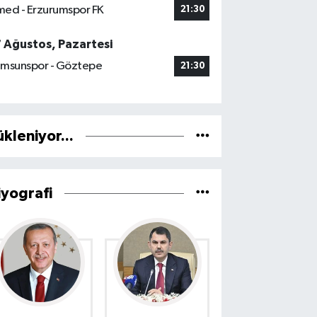
ed - Erzurumspor FK
21:30
7 Ağustos, Pazartesi
msunspor - Göztepe
21:30
ükleniyor...
iyografi