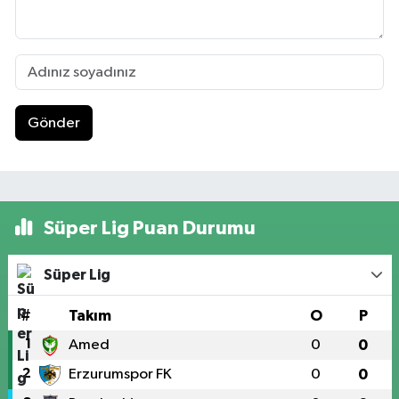
Gönder
Süper Lig Puan Durumu
Süper Lig
#
Takım
O
P
1
Amed
0
0
2
Erzurumspor FK
0
0