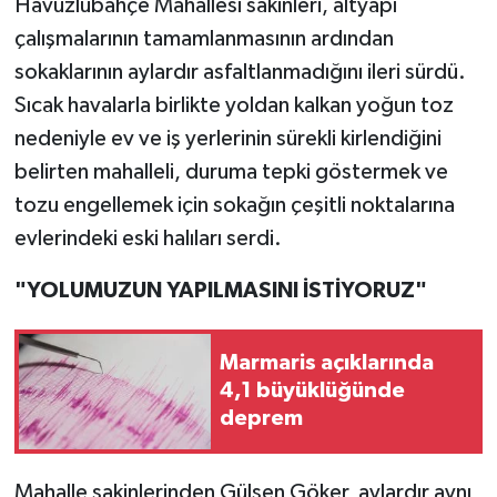
Havuzlubahçe Mahallesi sakinleri, altyapı
çalışmalarının tamamlanmasının ardından
sokaklarının aylardır asfaltlanmadığını ileri sürdü.
Sıcak havalarla birlikte yoldan kalkan yoğun toz
nedeniyle ev ve iş yerlerinin sürekli kirlendiğini
belirten mahalleli, duruma tepki göstermek ve
tozu engellemek için sokağın çeşitli noktalarına
evlerindeki eski halıları serdi.
"YOLUMUZUN YAPILMASINI İSTİYORUZ"
Marmaris açıklarında
4,1 büyüklüğünde
deprem
Mahalle sakinlerinden Gülşen Göker, aylardır aynı