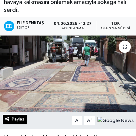
havaya kalkmasını önlemek amacıyla sokağa halı
serdi.
Turizm
ELIF DENKTAŞ
04.06.2026 - 13:27
1 DK
Kültür - Sanat
EDITÖR
YAYINLANMA
OKUNMA SÜRESI
Lider Haber TV Canlı Yayın izle
Paylaş
-
+
A
A