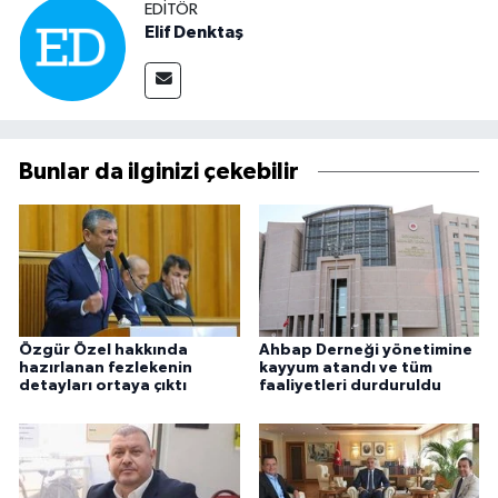
EDITÖR
Elif Denktaş
Bunlar da ilginizi çekebilir
Özgür Özel hakkında
Ahbap Derneği yönetimine
hazırlanan fezlekenin
kayyum atandı ve tüm
detayları ortaya çıktı
faaliyetleri durduruldu