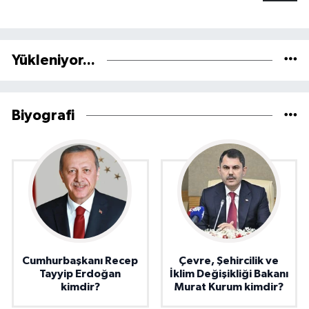
Yükleniyor...
Biyografi
Cumhurbaşkanı Recep
Çevre, Şehircilik ve
Tayyip Erdoğan
İklim Değişikliği Bakanı
kimdir?
Murat Kurum kimdir?