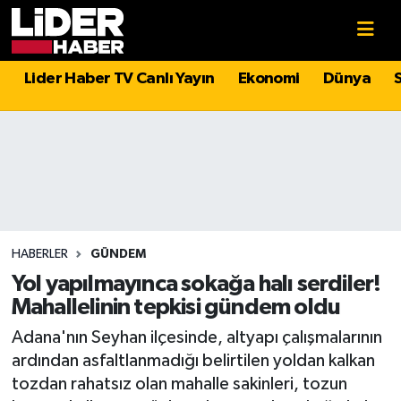
Gündem
Nöbetçi Eczaneler
Lider Haber TV Canlı Yayın
Ekonomi
Dünya
Politika
Hava Durumu
Asayiş
İstanbul Namaz Vakitleri
Dünya
Trafik Durumu
Magazin
Süper Lig Puan Durumu ve Fikstür
HABERLER
GÜNDEM
Yol yapılmayınca sokağa halı serdiler!
Spor
Tüm Manşetler
Mahallelinin tepkisi gündem oldu
Adana'nın Seyhan ilçesinde, altyapı çalışmalarının
Sağlık
Son Dakika Haberleri
ardından asfaltlanmadığı belirtilen yoldan kalkan
tozdan rahatsız olan mahalle sakinleri, tozun
Teknoloji
Haber Arşivi