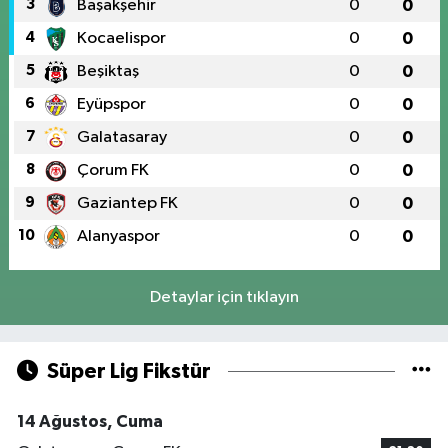
3
Başakşehir
0
0
4
Kocaelispor
0
0
5
Beşiktaş
0
0
6
Eyüpspor
0
0
7
Galatasaray
0
0
8
Çorum FK
0
0
9
Gaziantep FK
0
0
10
Alanyaspor
0
0
Detaylar için tıklayın
Süper Lig Fikstür
14 Ağustos, Cuma