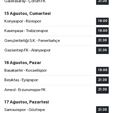
Galatasaray - Çorum FK
21:30
15 Ağustos, Cumartesi
Konyaspor - Rizespor
19:00
Kasımpaşa - Trabzonspor
19:00
Gençlerbirliği S.K. - Fenerbahçe
21:30
Gaziantep FK - Alanyaspor
21:30
16 Ağustos, Pazar
Başakşehir - Kocaelispor
19:00
Beşiktaş - Eyüpspor
21:30
Amed - Erzurumspor FK
21:30
17 Ağustos, Pazartesi
Samsunspor - Göztepe
21:30