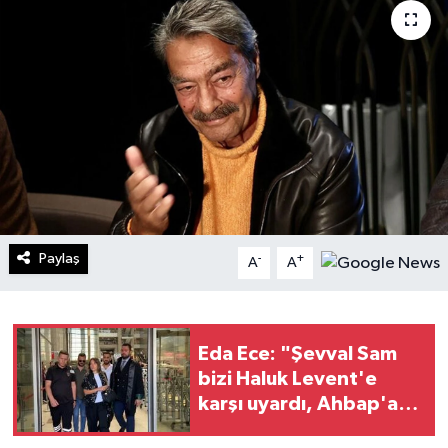
Turizm
Kültür - Sanat
Lider Haber TV Canlı Yayın izle
Paylaş
-
+
A
A
Eda Ece: "Şevval Sam
bizi Haluk Levent'e
karşı uyardı, Ahbap'a
hiç bağış yapmadım"