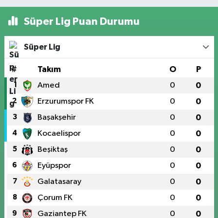
Süper Lig Puan Durumu
Süper Lig
#
Takım
O
P
1
Amed
0
0
2
Erzurumspor FK
0
0
3
Başakşehir
0
0
4
Kocaelispor
0
0
5
Beşiktaş
0
0
6
Eyüpspor
0
0
7
Galatasaray
0
0
8
Çorum FK
0
0
9
Gaziantep FK
0
0