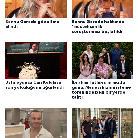
Bennu Gerede gözaltına
Bennu Gerede hakkında
alındı
'müstehcenlik'
soruşturması başlatıldı
Usta oyuncu Can Kolukısa
İbrahim Tatlıses'in mutlu
son yolculuğuna uğurlandı
günü: Manevi kızına isteme
töreninde beşi bir yerde
taktı