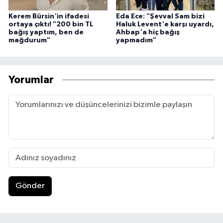
Kerem Bürsin'in ifadesi
Eda Ece: "Şevval Sam bizi
ortaya çıktı! "200 bin TL
Haluk Levent'e karşı uyardı,
bağış yaptım, ben de
Ahbap'a hiç bağış
mağdurum"
yapmadım"
Yorumlar
Gönder