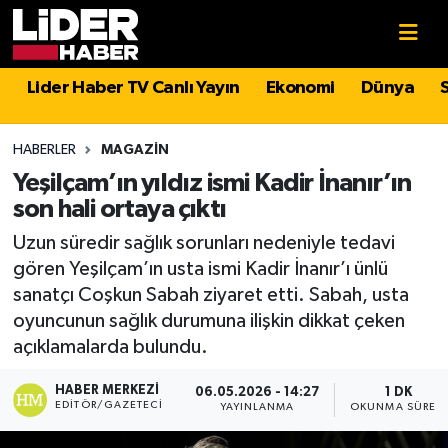
Gündem
Nöbetçi Eczaneler
Lider Haber TV Canlı Yayın
Ekonomi
Dünya
Politika
Hava Durumu
HABERLER
MAGAZIN
Asayiş
İstanbul Namaz Vakitleri
Yeşilçam’ın yıldız ismi Kadir İnanır’ın
son hali ortaya çıktı
Dünya
Trafik Durumu
Uzun süredir sağlık sorunları nedeniyle tedavi
gören Yeşilçam’ın usta ismi Kadir İnanır’ı ünlü
Magazin
Süper Lig Puan Durumu ve Fikstür
sanatçı Coşkun Sabah ziyaret etti. Sabah, usta
oyuncunun sağlık durumuna ilişkin dikkat çeken
Spor
Tüm Manşetler
açıklamalarda bulundu.
Sağlık
Son Dakika Haberleri
HABER MERKEZI
06.05.2026 - 14:27
1 DK
EDITÖR/GAZETECI
YAYINLANMA
OKUNMA SÜRESI
Teknoloji
Haber Arşivi