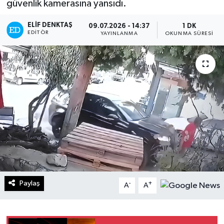
güvenlik kamerasına yansıdı.
Turizm
ELIF DENKTAŞ
09.07.2026 - 14:37
1 DK
EDITÖR
YAYINLANMA
OKUNMA SÜRESI
Kültür - Sanat
Lider Haber TV Canlı Yayın izle
Paylaş
-
+
A
A