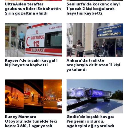
UltraAslan taraftar
Şanlıurfa’da korkunç olay!
grubunun lideri Sebahattin
1'çocuk 2 kişi boğularak
Şirin gözaltına alındı
hayatını kaybetti
Kayseri'de bıçaklı kavga! 1
Ankara’da trafikte
kişi hayatını kaybetti
araçlarıyla drift atan 11 kişi
yakalandı
Kuzey Marmara
Gediz’de bıçaklı kavga:
Otoyolu'nda tünelde feci
Yengesini öldürdü,
kaza: 3 ölü, 1 ağır yaralı
ağabeyini ağır yaraladı