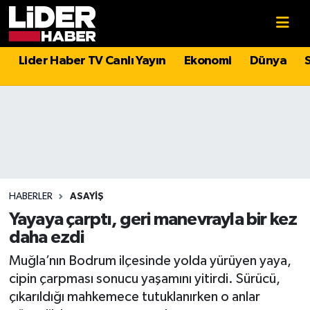
Gündem
Nöbetçi Eczaneler
Lider Haber TV Canlı Yayın
Ekonomi
Dünya
Politika
Hava Durumu
Asayiş
İstanbul Namaz Vakitleri
Dünya
Trafik Durumu
Magazin
Süper Lig Puan Durumu ve Fikstür
HABERLER
ASAYIŞ
Yayaya çarptı, geri manevrayla bir kez
Spor
Tüm Manşetler
daha ezdi
Muğla’nın Bodrum ilçesinde yolda yürüyen yaya,
Sağlık
Son Dakika Haberleri
cipin çarpması sonucu yaşamını yitirdi. Sürücü,
çıkarıldığı mahkemece tutuklanırken o anlar
Teknoloji
Haber Arşivi