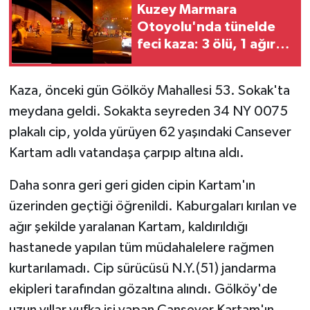
Kuzey Marmara
Otoyolu'nda tünelde
feci kaza: 3 ölü, 1 ağır
yaralı
Kaza, önceki gün Gölköy Mahallesi 53. Sokak'ta
meydana geldi. Sokakta seyreden 34 NY 0075
plakalı cip, yolda yürüyen 62 yaşındaki Cansever
Kartam adlı vatandaşa çarpıp altına aldı.
Daha sonra geri geri giden cipin Kartam'ın
üzerinden geçtiği öğrenildi. Kaburgaları kırılan ve
ağır şekilde yaralanan Kartam, kaldırıldığı
hastanede yapılan tüm müdahalelere rağmen
kurtarılamadı. Cip sürücüsü N.Y.(51) jandarma
ekipleri tarafından gözaltına alındı. Gölköy'de
uzun yıllar yufka işi yapan Cansever Kartam'ın