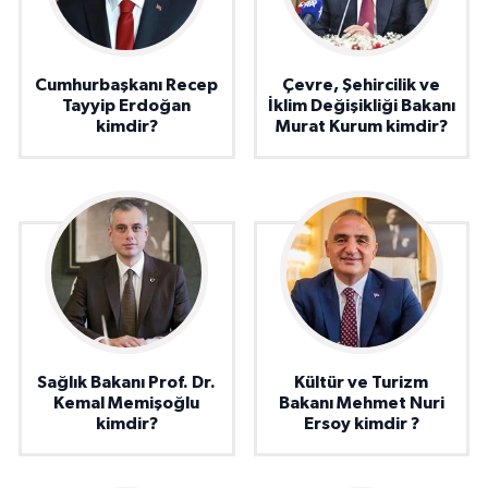
Cumhurbaşkanı Recep
Çevre, Şehircilik ve
Tayyip Erdoğan
İklim Değişikliği Bakanı
kimdir?
Murat Kurum kimdir?
Sağlık Bakanı Prof. Dr.
Kültür ve Turizm
Kemal Memişoğlu
Bakanı Mehmet Nuri
kimdir?
Ersoy kimdir ?