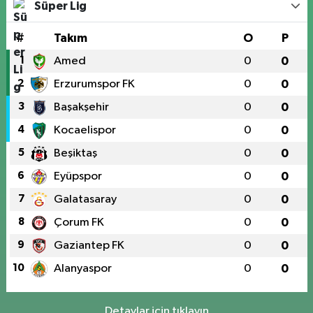
Süper Lig
#
Takım
O
P
1
Amed
0
0
2
Erzurumspor FK
0
0
3
Başakşehir
0
0
4
Kocaelispor
0
0
5
Beşiktaş
0
0
6
Eyüpspor
0
0
7
Galatasaray
0
0
8
Çorum FK
0
0
9
Gaziantep FK
0
0
10
Alanyaspor
0
0
Detaylar için tıklayın