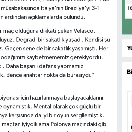
l müsabakasında İtalya'nın Brezilya'yı 3-1
1
 ardından açıklamalarda bulundu.
ir maç olduğuna dikkati çeken Velasco,
yuz. Degradi bir sakatlık yaşadı. Kendisi şu
Y
 Geçen sene de bir sakatlık yaşamıştı. Her
de odağımızı kaybetmememiz gerekiyordu.
ptı. Daha başarılı defans yapmamız
B
k. Bence anahtar nokta da burasıydı."
iyonası için hazırlanmaya başlayacaklarını
ile oynamıştık. Mental olarak çok güçlü bir
a karşısında da iyi bir oyun sergilemiştik.
 maçtan iyiydik ama Polonya maçındaki gibi