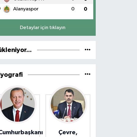
0
Alanyaspor
0
0
Detaylar için tıklayın
ükleniyor...
iyografi
Cumhurbaşkanı
Çevre,