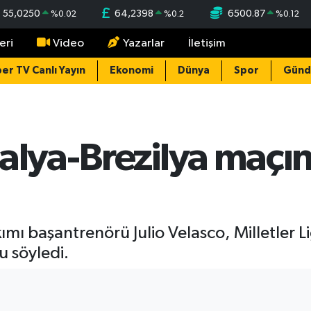
55,0250
64,2398
6500.87
%
0.02
%
0.2
%
0.12
eri
Video
Yazarlar
İletişim
er TV Canlı Yayın
Ekonomi
Dünya
Spor
Gün
alya-Brezilya maçı
akımı başantrenörü Julio Velasco, Milletler
u söyledi.