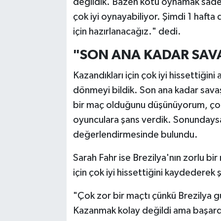
değildik. Bazen kötü oynamak sade
çok iyi oynayabiliyor. Şimdi 1 haft
için hazırlanacağız." dedi.
"SON ANA KADAR SAVA
Kazandıkları için çok iyi hissettiğin
dönmeyi bildik. Son ana kadar savaşt
bir maç olduğunu düşünüyorum, çok 
oyunculara şans verdik. Sonundaysa 
değerlendirmesinde bulundu.
Sarah Fahr ise Brezilya'nın zorlu bi
için çok iyi hissettiğini kaydederek
"Çok zor bir maçtı çünkü Brezilya güç
Kazanmak kolay değildi ama başardı