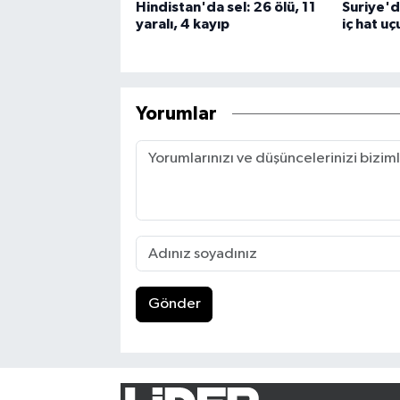
Hindistan'da sel: 26 ölü, 11
Suriye'de
yaralı, 4 kayıp
iç hat uç
Yorumlar
Gönder