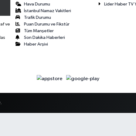
Hava Durumu
Lider Haber TV Y
İstanbul Namaz Vakitleri
Trafik Durumu
Puan Durumu ve Fikstür
raf ve
Tüm Manşetler
Son Dakika Haberleri
las
Haber Arşivi
.