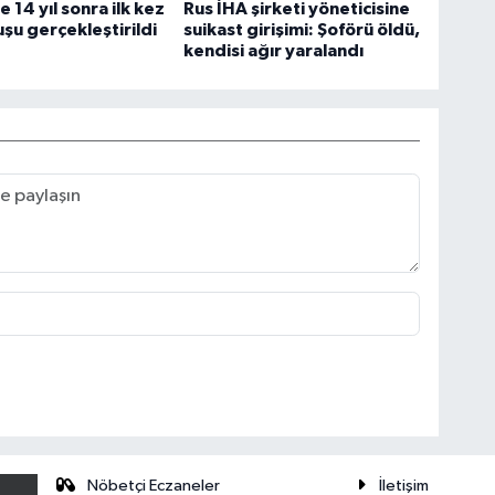
 14 yıl sonra ilk kez
Rus İHA şirketi yöneticisine
uşu gerçekleştirildi
suikast girişimi: Şoförü öldü,
kendisi ağır yaralandı
Nöbetçi Eczaneler
İletişim