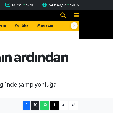
13.799
64.643,95
%
70
%
0.16
dem
Politika
Magazin
Resmi İlanlar
E-Gazete
nın ardından
 Ligi'nde şampiyonluğa
-
+
A
A