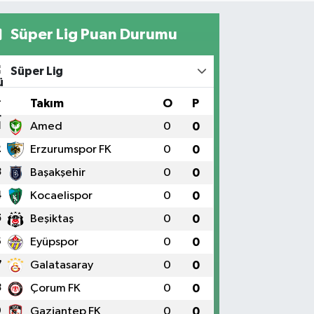
Süper Lig Puan Durumu
Süper Lig
#
Takım
O
P
1
Amed
0
0
2
Erzurumspor FK
0
0
3
Başakşehir
0
0
4
Kocaelispor
0
0
5
Beşiktaş
0
0
6
Eyüpspor
0
0
7
Galatasaray
0
0
8
Çorum FK
0
0
9
Gaziantep FK
0
0