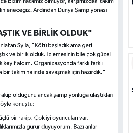
ce bizim hatamız olmuyor, karşımızdaki takım
a dinleneceğiz. Ardından Dünya Şampiyonası
ŞTIK VE BİRLİK OLDUK"
i anlatan Sylla, "Kötü başladık ama geri
ık ve birlik olduk. İzlemesinin bile çok güzel
keyif aldım. Organizasyonda farklı farklı
bir takım halinde savaşmak için hazırdık."
r rakip olduğunu ancak şampiyonluğa ulaştıkları
 şöyle konuştu:
lü bir rakip. Çok iyi oyuncuları var.
klarımızla gurur duyuyorum. Bazı anlar