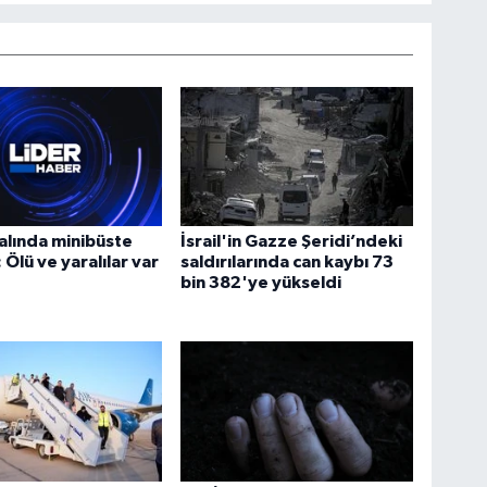
alında minibüste
İsrail'in Gazze Şeridi’ndeki
 Ölü ve yaralılar var
saldırılarında can kaybı 73
bin 382'ye yükseldi