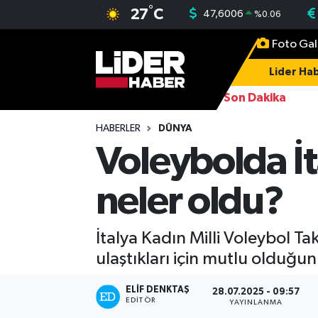
°
27
C
47,6006
%
0.06
Foto Gal
Gündem
Nöbetçi Eczaneler
Lider Hab
Politika
Hava Durumu
Son Dakika
Asayiş
İstanbul Namaz Vakitleri
HABERLER
DÜNYA
Voleybolda İt
Dünya
Trafik Durumu
neler oldu?
Magazin
Süper Lig Puan Durumu ve Fikstür
Spor
Tüm Manşetler
İtalya Kadın Milli Voleybol T
ulaştıkları için mutlu olduğun
Sağlık
Son Dakika Haberleri
ELIF DENKTAŞ
28.07.2025 - 09:57
EDITÖR
YAYINLANMA
Teknoloji
Haber Arşivi