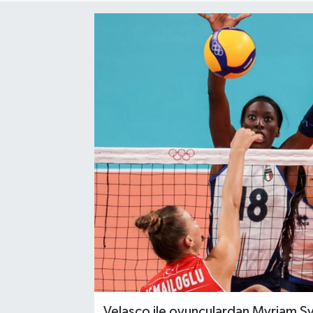
Turizm
Kültür - Sanat
Lider Haber TV Canlı Yayın izle
Velasco ile oyunculardan Myriam Sy