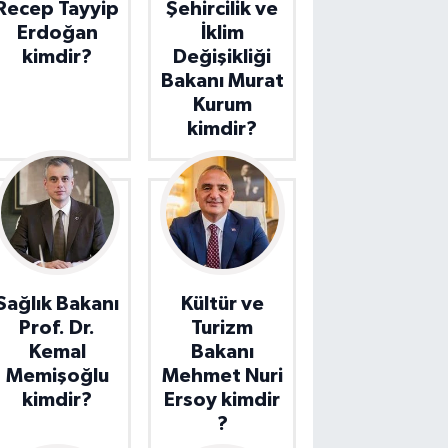
Recep Tayyip
Şehircilik ve
Erdoğan
İklim
kimdir?
Değişikliği
Bakanı Murat
Kurum
kimdir?
Sağlık Bakanı
Kültür ve
Prof. Dr.
Turizm
Kemal
Bakanı
Memişoğlu
Mehmet Nuri
kimdir?
Ersoy kimdir
?