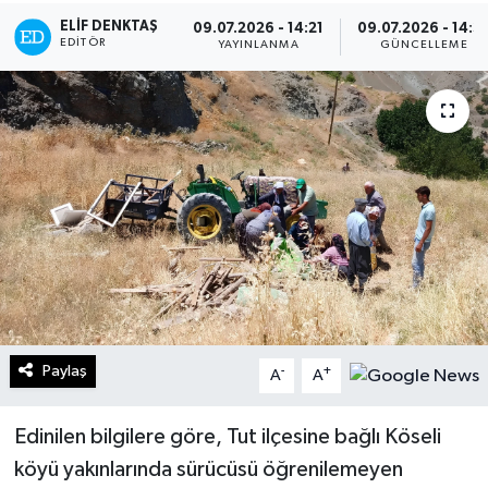
ELIF DENKTAŞ
09.07.2026 - 14:21
09.07.2026 - 14:3
Turizm
EDITÖR
YAYINLANMA
GÜNCELLEME
Kültür - Sanat
Lider Haber TV Canlı Yayın izle
Paylaş
-
+
A
A
Edinilen bilgilere göre, Tut ilçesine bağlı Köseli
köyü yakınlarında sürücüsü öğrenilemeyen