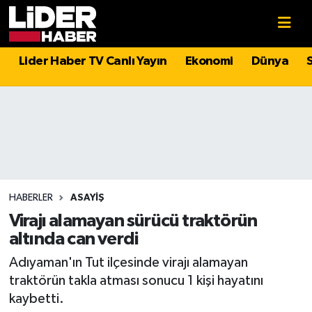
Gündem
Nöbetçi Eczaneler
Lider Haber TV Canlı Yayın
Ekonomi
Dünya
Politika
Hava Durumu
Asayiş
İstanbul Namaz Vakitleri
Dünya
Trafik Durumu
Magazin
Süper Lig Puan Durumu ve Fikstür
HABERLER
ASAYIŞ
Virajı alamayan sürücü traktörün
Spor
Tüm Manşetler
altında can verdi
Adıyaman'ın Tut ilçesinde virajı alamayan
Sağlık
Son Dakika Haberleri
traktörün takla atması sonucu 1 kişi hayatını
kaybetti.
Teknoloji
Haber Arşivi