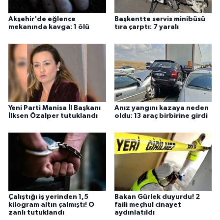
Akşehir'de eğlence
Başkentte servis minibüsü
mekanında kavga: 1 ölü
tıra çarptı: 7 yaralı
Yeni Parti Manisa İl Başkanı
Anız yangını kazaya neden
İlksen Özalper tutuklandı
oldu: 13 araç birbirine girdi
Çalıştığı iş yerinden 1,5
Bakan Gürlek duyurdu! 2
kilogram altın çalmıştı! O
faili meçhul cinayet
zanlı tutuklandı
aydınlatıldı