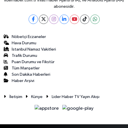
liderhaber.com.tr İhlas Haber Ajansı (İHA), ve Anadolu Ajansı (AA)
abonesidir.
Nöbetçi Eczaneler
Hava Durumu
İstanbul Namaz Vakitleri
Trafik Durumu
Puan Durumu ve Fikstür
Tüm Manşetler
Son Dakika Haberleri
Haber Arşivi
İletişim
Künye
Lider Haber TV Yayın Akışı