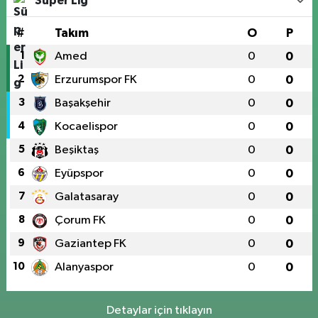
Süper Lig
#
Takım
O
P
1
Amed
0
0
2
Erzurumspor FK
0
0
3
Başakşehir
0
0
4
Kocaelispor
0
0
5
Beşiktaş
0
0
6
Eyüpspor
0
0
7
Galatasaray
0
0
8
Çorum FK
0
0
9
Gaziantep FK
0
0
10
Alanyaspor
0
0
Detaylar için tıklayın