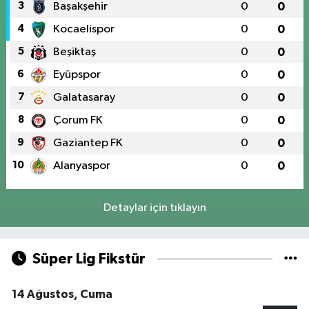
3
Başakşehir
0
0
4
Kocaelispor
0
0
5
Beşiktaş
0
0
6
Eyüpspor
0
0
7
Galatasaray
0
0
8
Çorum FK
0
0
9
Gaziantep FK
0
0
10
Alanyaspor
0
0
Detaylar için tıklayın
Süper Lig Fikstür
14 Ağustos, Cuma