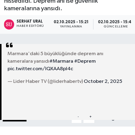
hissedildi. Deprem anı ise güvenlik
kameralarına yansıdı.
Turizm
SERHAT URAL
02.10.2025 - 15:21
02.10.2025 - 15:47
Kültür - Sanat
HABER EDITÖRÜ
YAYINLANMA
GÜNCELLEME
Lider Haber TV Canlı Yayın izle
Marmara'daki 5 büyüklüğünde deprem anı
kameralara yansıdı
#Marmara
#Deprem
pic.twitter.com/IQXAA8pl4c
— Lider Haber TV (@liderhabertv)
October 2, 2025
Paylaş
-
+
A
A