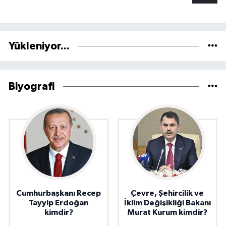
Yükleniyor...
Biyografi
Cumhurbaşkanı Recep
Çevre, Şehircilik ve
Tayyip Erdoğan
İklim Değişikliği Bakanı
kimdir?
Murat Kurum kimdir?