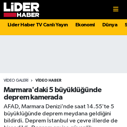
Gündem
Nöbetçi Eczaneler
Lider Haber TV Canlı Yayın
Ekonomi
Dünya
Politika
Hava Durumu
Asayiş
İstanbul Namaz Vakitleri
Dünya
Trafik Durumu
Magazin
Süper Lig Puan Durumu ve Fikstür
VIDEO GALERI
VIDEO HABER
Marmara'daki 5 büyüklüğünde
Spor
Tüm Manşetler
deprem kamerada
AFAD, Marmara Denizi'nde saat 14.55'te 5
Sağlık
Son Dakika Haberleri
büyüklüğünde deprem meydana geldiğini
bildirdi. Deprem İstanbul ve çevre illerde de
Teknoloji
Haber Arşivi