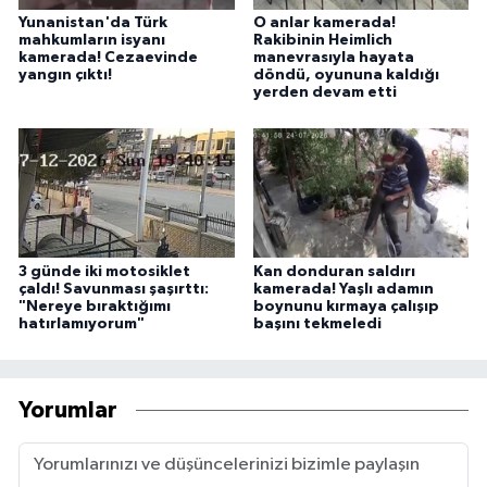
Yunanistan'da Türk
O anlar kamerada!
mahkumların isyanı
Rakibinin Heimlich
kamerada! Cezaevinde
manevrasıyla hayata
yangın çıktı!
döndü, oyununa kaldığı
yerden devam etti
3 günde iki motosiklet
Kan donduran saldırı
çaldı! Savunması şaşırttı:
kamerada! Yaşlı adamın
"Nereye bıraktığımı
boynunu kırmaya çalışıp
hatırlamıyorum"
başını tekmeledi
Yorumlar