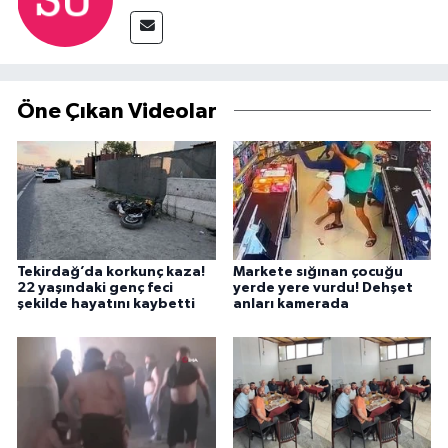
Öne Çıkan Videolar
Tekirdağ’da korkunç kaza!
Markete sığınan çocuğu
22 yaşındaki genç feci
yerde yere vurdu! Dehşet
şekilde hayatını kaybetti
anları kamerada