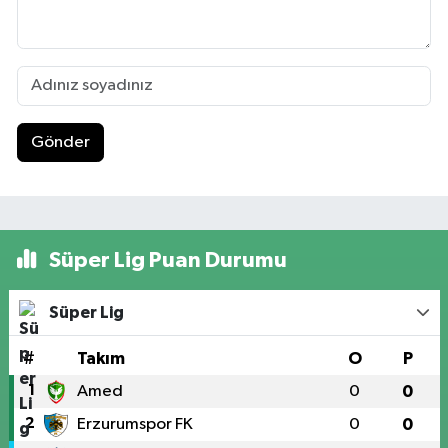
Gönder
Süper Lig Puan Durumu
Süper Lig
#
Takım
O
P
1
Amed
0
0
2
Erzurumspor FK
0
0