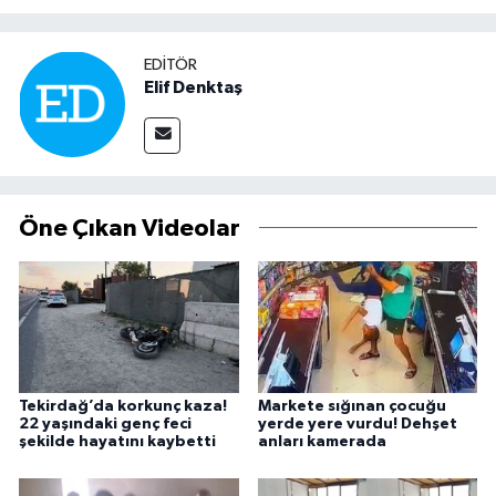
EDITÖR
Elif Denktaş
Öne Çıkan Videolar
Tekirdağ’da korkunç kaza!
Markete sığınan çocuğu
22 yaşındaki genç feci
yerde yere vurdu! Dehşet
şekilde hayatını kaybetti
anları kamerada