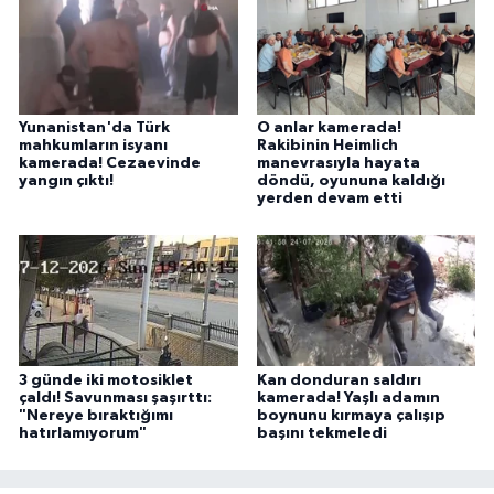
Yunanistan'da Türk
O anlar kamerada!
mahkumların isyanı
Rakibinin Heimlich
kamerada! Cezaevinde
manevrasıyla hayata
yangın çıktı!
döndü, oyununa kaldığı
yerden devam etti
3 günde iki motosiklet
Kan donduran saldırı
çaldı! Savunması şaşırttı:
kamerada! Yaşlı adamın
"Nereye bıraktığımı
boynunu kırmaya çalışıp
hatırlamıyorum"
başını tekmeledi