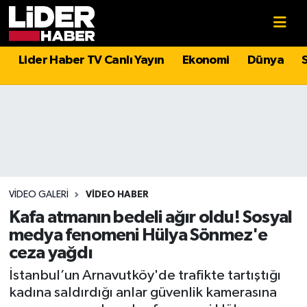
Gündem
Nöbetçi Eczaneler
Lider Haber TV Canlı Yayın
Ekonomi
Dünya
Politika
Hava Durumu
Asayiş
İstanbul Namaz Vakitleri
Dünya
Trafik Durumu
Magazin
Süper Lig Puan Durumu ve Fikstür
VIDEO GALERI
VIDEO HABER
Kafa atmanın bedeli ağır oldu! Sosyal
Spor
Tüm Manşetler
medya fenomeni Hülya Sönmez'e
ceza yağdı
Sağlık
Son Dakika Haberleri
İstanbul’un Arnavutköy'de trafikte tartıştığı
kadına saldırdığı anlar güvenlik kamerasına
Teknoloji
Haber Arşivi