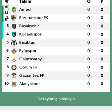
#
Takım
O
P
1
Amed
0
0
2
Erzurumspor FK
0
0
3
Başakşehir
0
0
4
Kocaelispor
0
0
5
Beşiktaş
0
0
6
Eyüpspor
0
0
7
Galatasaray
0
0
8
Çorum FK
0
0
9
Gaziantep FK
0
0
10
Alanyaspor
0
0
Detaylar için tıklayın