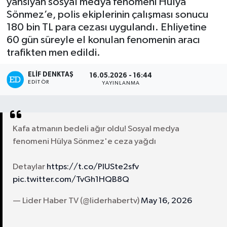
yansıyan sosyal medya fenomeni Hülya
Sönmez’e, polis ekiplerinin çalışması sonucu
Turizm
180 bin TL para cezası uygulandı. Ehliyetine
60 gün süreyle el konulan fenomenin aracı
Kültür - Sanat
trafikten men edildi.
Lider Haber TV Canlı Yayın izle
ELIF DENKTAŞ
16.05.2026 - 16:44
EDITÖR
YAYINLANMA
Kafa atmanın bedeli ağır oldu! Sosyal medya
fenomeni Hülya Sönmez'e ceza yağdı
Detaylar
https://t.co/PlUSte2sfv
pic.twitter.com/TvGh1HQB8Q
— Lider Haber TV (@liderhabertv)
May 16, 2026