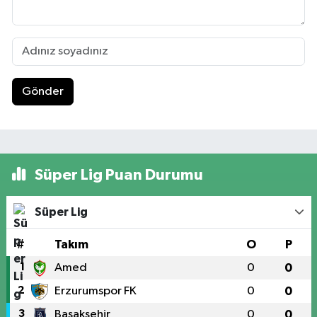
Gönder
Süper Lig Puan Durumu
Süper Lig
#
Takım
O
P
1
Amed
0
0
2
Erzurumspor FK
0
0
3
Başakşehir
0
0