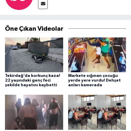
Öne Çıkan Videolar
Tekirdağ’da korkunç kaza!
Markete sığınan çocuğu
22 yaşındaki genç feci
yerde yere vurdu! Dehşet
şekilde hayatını kaybetti
anları kamerada