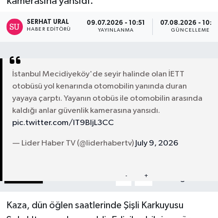
kamerasına yansıdı.
Turizm
SERHAT URAL
09.07.2026 - 10:51
07.08.2026 - 10:0
HABER EDITÖRÜ
YAYINLANMA
GÜNCELLEME
Kültür - Sanat
Lider Haber TV Canlı Yayın izle
İstanbul Mecidiyeköy'de seyir halinde olan İETT
otobüsü yol kenarında otomobilin yanında duran
yayaya çarptı. Yayanın otobüs ile otomobilin arasında
kaldığı anlar güvenlik kamerasına yansıdı.
pic.twitter.com/lT9BIjL3CC
— Lider Haber TV (@liderhabertv)
July 9, 2026
Paylaş
-
+
A
A
Kaza, dün öğlen saatlerinde Şişli Karkuyusu