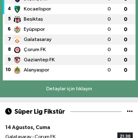
4
Kocaelispor
0
0
5
Beşiktaş
0
0
6
Eyüpspor
0
0
7
Galatasaray
0
0
8
Çorum FK
0
0
9
Gaziantep FK
0
0
10
Alanyaspor
0
0
Detaylar için tıklayın
Süper Lig Fikstür
14 Ağustos, Cuma
Galatasaray - Çorum FK
21:30