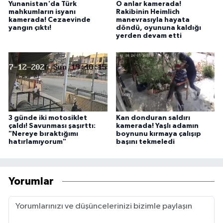
Yunanistan'da Türk
O anlar kamerada!
mahkumların isyanı
Rakibinin Heimlich
kamerada! Cezaevinde
manevrasıyla hayata
yangın çıktı!
döndü, oyununa kaldığı
yerden devam etti
3 günde iki motosiklet
Kan donduran saldırı
çaldı! Savunması şaşırttı:
kamerada! Yaşlı adamın
"Nereye bıraktığımı
boynunu kırmaya çalışıp
hatırlamıyorum"
başını tekmeledi
Yorumlar