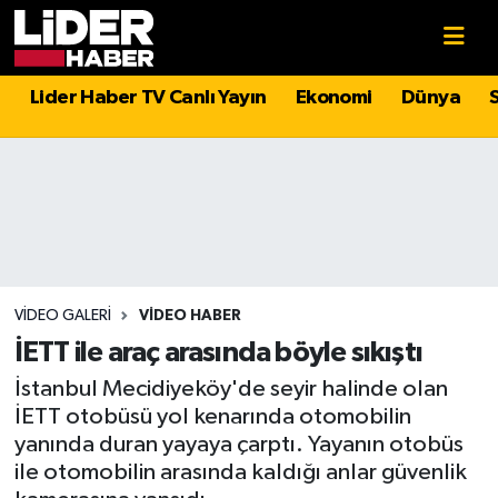
Gündem
Nöbetçi Eczaneler
Lider Haber TV Canlı Yayın
Ekonomi
Dünya
Politika
Hava Durumu
Asayiş
İstanbul Namaz Vakitleri
Dünya
Trafik Durumu
Magazin
Süper Lig Puan Durumu ve Fikstür
VIDEO GALERI
VIDEO HABER
İETT ile araç arasında böyle sıkıştı
Spor
Tüm Manşetler
İstanbul Mecidiyeköy'de seyir halinde olan
İETT otobüsü yol kenarında otomobilin
Sağlık
Son Dakika Haberleri
yanında duran yayaya çarptı. Yayanın otobüs
ile otomobilin arasında kaldığı anlar güvenlik
Teknoloji
Haber Arşivi