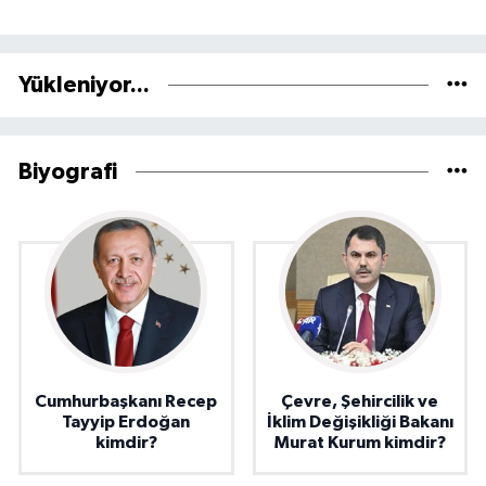
Yükleniyor...
Biyografi
Cumhurbaşkanı Recep
Çevre, Şehircilik ve
Tayyip Erdoğan
İklim Değişikliği Bakanı
kimdir?
Murat Kurum kimdir?