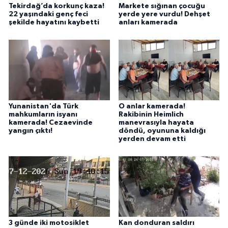
Tekirdağ’da korkunç kaza!
Markete sığınan çocuğu
22 yaşındaki genç feci
yerde yere vurdu! Dehşet
şekilde hayatını kaybetti
anları kamerada
Yunanistan'da Türk
O anlar kamerada!
mahkumların isyanı
Rakibinin Heimlich
kamerada! Cezaevinde
manevrasıyla hayata
yangın çıktı!
döndü, oyununa kaldığı
yerden devam etti
3 günde iki motosiklet
Kan donduran saldırı