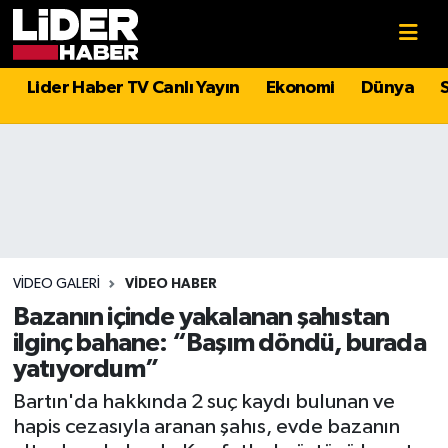
Gündem
Nöbetçi Eczaneler
Lider Haber TV Canlı Yayın
Ekonomi
Dünya
Politika
Hava Durumu
Asayiş
İstanbul Namaz Vakitleri
Dünya
Trafik Durumu
Magazin
Süper Lig Puan Durumu ve Fikstür
VIDEO GALERI
VIDEO HABER
Bazanın içinde yakalanan şahıstan
Spor
Tüm Manşetler
ilginç bahane: “Başım döndü, burada
yatıyordum”
Sağlık
Son Dakika Haberleri
Bartın'da hakkında 2 suç kaydı bulunan ve
hapis cezasıyla aranan şahıs, evde bazanın
Teknoloji
Haber Arşivi