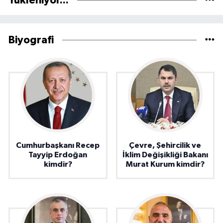
Yükleniyor...
Biyografi
Cumhurbaşkanı Recep
Çevre, Şehircilik ve
Tayyip Erdoğan
İklim Değişikliği Bakanı
kimdir?
Murat Kurum kimdir?