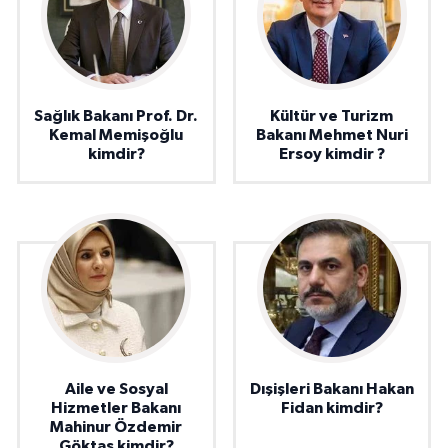
Sağlık Bakanı Prof. Dr.
Kültür ve Turizm
Kemal Memişoğlu
Bakanı Mehmet Nuri
kimdir?
Ersoy kimdir ?
Aile ve Sosyal
Dışişleri Bakanı Hakan
Hizmetler Bakanı
Fidan kimdir?
Mahinur Özdemir
Göktaş kimdir?