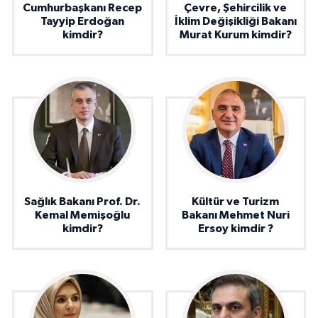
Cumhurbaşkanı Recep
Çevre, Şehircilik ve
Tayyip Erdoğan
İklim Değişikliği Bakanı
kimdir?
Murat Kurum kimdir?
Sağlık Bakanı Prof. Dr.
Kültür ve Turizm
Kemal Memişoğlu
Bakanı Mehmet Nuri
kimdir?
Ersoy kimdir ?