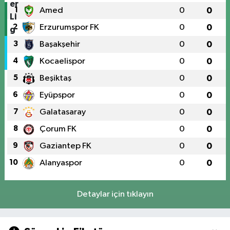
1
Amed
0
0
2
Erzurumspor FK
0
0
3
Başakşehir
0
0
4
Kocaelispor
0
0
5
Beşiktaş
0
0
6
Eyüpspor
0
0
7
Galatasaray
0
0
8
Çorum FK
0
0
9
Gaziantep FK
0
0
10
Alanyaspor
0
0
Detaylar için tıklayın