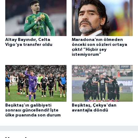
Altay Bayındır, Celta
Maradona’nın ölmeden
Vigo'ya transfer oldu
önceki son sözleri ortaya
çıktı! “Hiçbir şey
istemiyorum”
Beşiktaş’ın galibiyeti
Beşiktaş, Çekya'dan
sonrası güncellendi! İşte
avantajla döndü
ülke puanında son durum