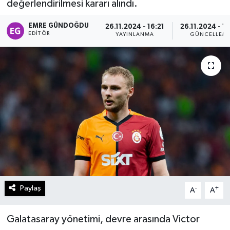
değerlendirilmesi kararı alındı.
Turizm
EMRE GÜNDOĞDU
26.11.2024 - 16:21
26.11.2024 - 1
EDITÖR
YAYINLANMA
GÜNCELLEM
Kültür - Sanat
Lider Haber TV Canlı Yayın izle
Paylaş
-
+
A
A
Galatasaray yönetimi, devre arasında Victor