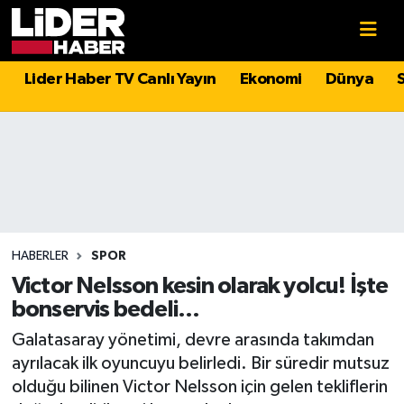
Gündem
Nöbetçi Eczaneler
Lider Haber TV Canlı Yayın
Ekonomi
Dünya
Politika
Hava Durumu
Asayiş
İstanbul Namaz Vakitleri
Dünya
Trafik Durumu
Magazin
Süper Lig Puan Durumu ve Fikstür
HABERLER
SPOR
Victor Nelsson kesin olarak yolcu! İşte
Spor
Tüm Manşetler
bonservis bedeli...
Galatasaray yönetimi, devre arasında takımdan
Sağlık
Son Dakika Haberleri
ayrılacak ilk oyuncuyu belirledi. Bir süredir mutsuz
olduğu bilinen Victor Nelsson için gelen tekliflerin
Teknoloji
Haber Arşivi