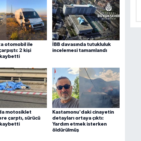
a otomobil ile
İBB davasında tutukluluk
arpıştı: 2 kişi
incelemesi tamamlandı
 kaybetti
da motosiklet
Kastamonu'daki cinayetin
ere çarptı, sürücü
detayları ortaya çıktı:
 kaybetti
Yardım etmek isterken
öldürülmüş