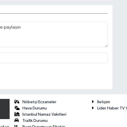
Nöbetçi Eczaneler
İletişim
Hava Durumu
Lider Haber TV Y
İstanbul Namaz Vakitleri
Trafik Durumu
Puan Durumu ve Fikstür
raf ve