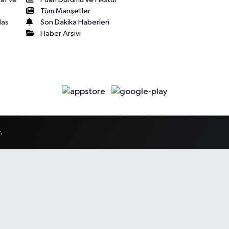
Tüm Manşetler
Son Dakika Haberleri
las
Haber Arşivi
.