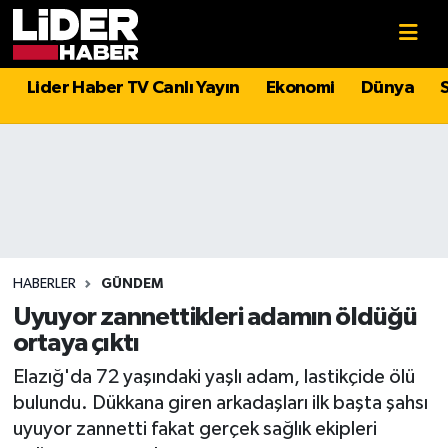
Gündem
Nöbetçi Eczaneler
Lider Haber TV Canlı Yayın
Ekonomi
Dünya
Politika
Hava Durumu
Asayiş
İstanbul Namaz Vakitleri
Dünya
Trafik Durumu
Magazin
Süper Lig Puan Durumu ve Fikstür
HABERLER
GÜNDEM
Uyuyor zannettikleri adamın öldüğü
Spor
Tüm Manşetler
ortaya çıktı
Elazığ'da 72 yaşındaki yaşlı adam, lastikçide ölü
Sağlık
Son Dakika Haberleri
bulundu. Dükkana giren arkadaşları ilk başta şahsı
uyuyor zannetti fakat gerçek sağlık ekipleri
Teknoloji
Haber Arşivi