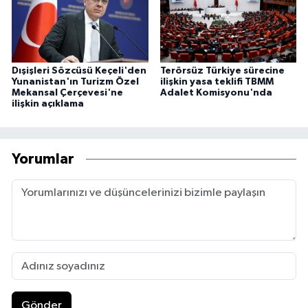
Dışişleri Sözcüsü Keçeli'den
Terörsüz Türkiye sürecine
Yunanistan'ın Turizm Özel
ilişkin yasa teklifi TBMM
Mekansal Çerçevesi'ne
Adalet Komisyonu'nda
ilişkin açıklama
Yorumlar
Gönder