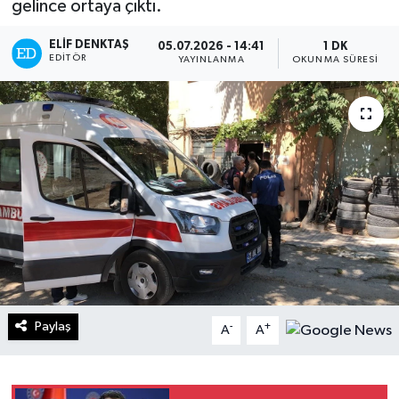
gelince ortaya çıktı.
Turizm
ELIF DENKTAŞ
05.07.2026 - 14:41
1 DK
EDITÖR
YAYINLANMA
OKUNMA SÜRESI
Kültür - Sanat
Lider Haber TV Canlı Yayın izle
Paylaş
-
+
A
A