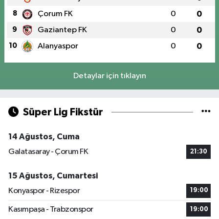
8
Çorum FK
0
0
9
Gaziantep FK
0
0
10
Alanyaspor
0
0
Detaylar için tıklayın
Süper Lig Fikstür
14 Ağustos, Cuma
Galatasaray - Çorum FK
21:30
15 Ağustos, Cumartesi
Konyaspor - Rizespor
19:00
Kasımpaşa - Trabzonspor
19:00