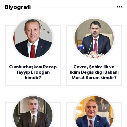
Biyografi
Cumhurbaşkanı Recep
Çevre, Şehircilik ve
Tayyip Erdoğan
İklim Değişikliği Bakanı
kimdir?
Murat Kurum kimdir?