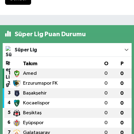
Süper Lig Puan Durumu
Süper Lig
#
Takım
O
P
1
Amed
0
0
2
Erzurumspor FK
0
0
3
Başakşehir
0
0
4
Kocaelispor
0
0
5
Beşiktaş
0
0
6
Eyüpspor
0
0
7
Galatasaray
0
0