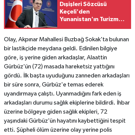
Dışişleri Sözcüsü
Keçeli'den
Yunanistan'ın Turizm
Özel Mekansal
Çerçevesi'ne ilişkin
Olay, Akpınar Mahallesi Buzbağ Sokak'ta bulunan
açıklama
bir lastikçide meydana geldi. Edinilen bilgiye
göre, iş yerine giden arkadaşlar, Alaattin
Gürbüz'ün (72) masada hareketsiz yattığını
gördü. İlk başta uyuduğunu zanneden arkadaşları
bir süre sonra, Gürbüz'e temas ederek
uyandırmaya çalıştı. Uyanmadığını fark eden iş
arkadaşları durumu sağlık ekiplerine bildirdi. İhbar
üzerine bölgeye giden sağlık ekipleri, 72
yaşındaki Gürbüz'ün hayatını kaybettiğini tespit
etti. Şüpheli ölüm üzerine olay yerine polis