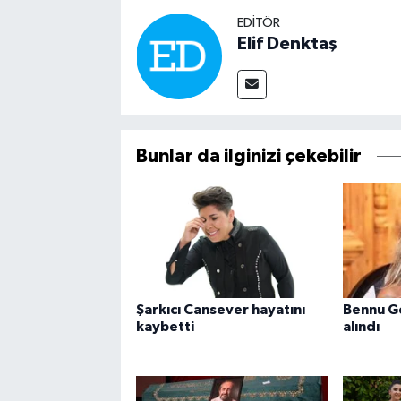
EDITÖR
Elif Denktaş
Bunlar da ilginizi çekebilir
Şarkıcı Cansever hayatını
Bennu G
kaybetti
alındı