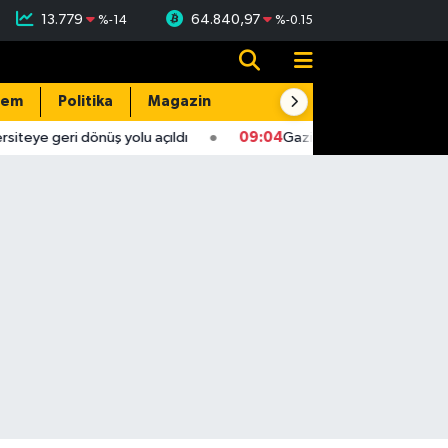
13.779
64.840,97
%
-14
%
-0.15
dem
Politika
Magazin
Resmi İlanlar
E-Gazete
teye geri dönüş yolu açıldı
09:04
Gaziantep'te 4,5 büyüklü