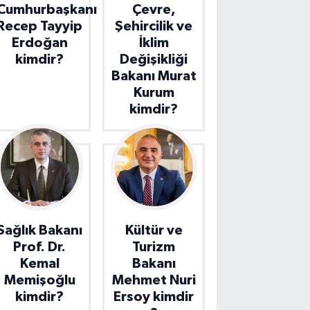
Cumhurbaşkanı
Çevre,
Recep Tayyip
Şehircilik ve
Erdoğan
İklim
kimdir?
Değişikliği
Bakanı Murat
Kurum
kimdir?
Sağlık Bakanı
Kültür ve
Prof. Dr.
Turizm
Kemal
Bakanı
Memişoğlu
Mehmet Nuri
kimdir?
Ersoy kimdir