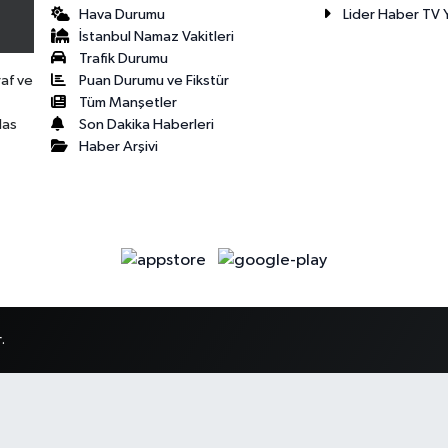
Hava Durumu
Lider Haber TV Y
İstanbul Namaz Vakitleri
Trafik Durumu
Puan Durumu ve Fikstür
raf ve
Tüm Manşetler
Son Dakika Haberleri
las
Haber Arşivi
.