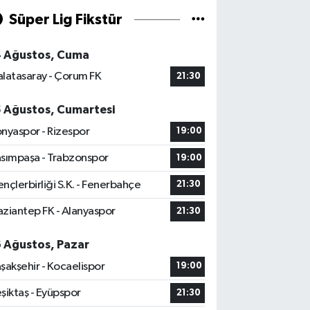
Süper Lig Fikstür
4 Ağustos, Cuma
latasaray - Çorum FK
21:30
5 Ağustos, Cumartesi
nyaspor - Rizespor
19:00
sımpaşa - Trabzonspor
19:00
nçlerbirliği S.K. - Fenerbahçe
21:30
ziantep FK - Alanyaspor
21:30
6 Ağustos, Pazar
şakşehir - Kocaelispor
19:00
şiktaş - Eyüpspor
21:30