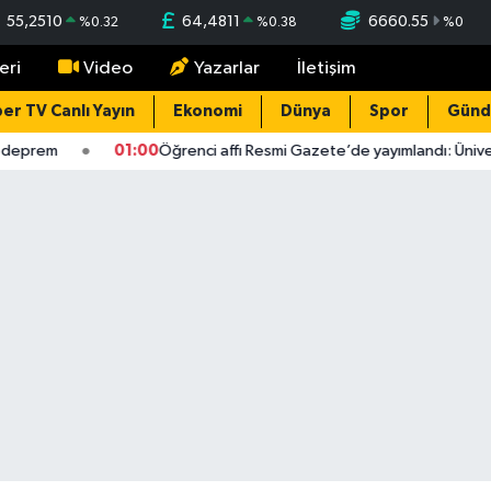
55,2510
64,4811
6660.55
%
0.32
%
0.38
%
0
eri
Video
Yazarlar
İletişim
er TV Canlı Yayın
Ekonomi
Dünya
Spor
Gün
eprem
01:00
Öğrenci affı Resmi Gazete’de yayımlandı: Üniversi