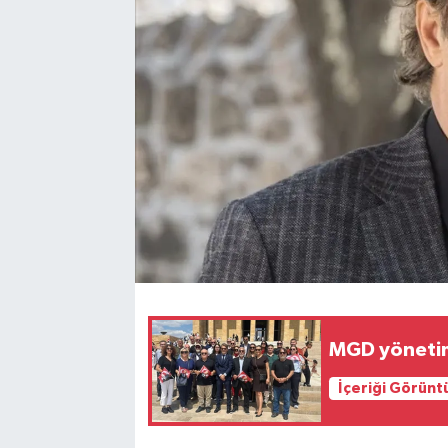
MGD yönetim
İçeriği Görünt