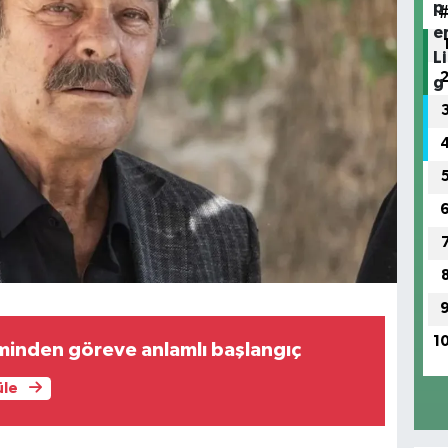
1
inden göreve anlamlı başlangıç
üle