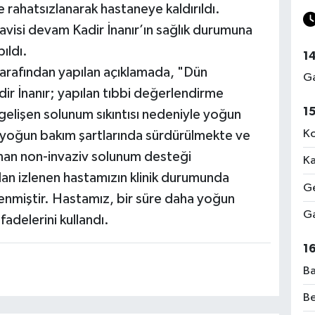
 rahatsızlanarak hastaneye kaldırıldı.
isi devam Kadir İnanır’ın sağlık durumuna
ıldı.
1
arafından yapılan açıklamada, "Dün
Ga
r İnanır; yapılan tıbbi değerlendirme
1
gelişen solunum sıkıntısı nedeniyle yoğun
Ko
i, yoğun bakım şartlarında sürdürülmekte ve
an non-invaziv solunum desteği
Ka
an izlenen hastamızın klinik durumunda
Ge
enmiştir. Hastamız, bir süre daha yoğun
Ga
fadelerini kullandı.
1
Ba
Be