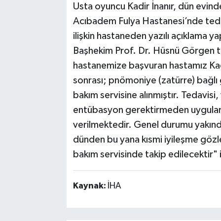
Usta oyuncu Kadir İnanır, dün evinde
Acıbadem Fulya Hastanesi’nde tedav
ilişkin hastaneden yazılı açıklama yap
Başhekim Prof. Dr. Hüsnü Görgen t
hastanemize başvuran hastamız Kadi
sonrası; pnömoniye (zatürre) bağlı 
bakım servisine alınmıştır. Tedavis
entübasyon gerektirmeden uygulan
verilmektedir. Genel durumu yakınd
dünden bu yana kısmi iyileşme gözl
bakım servisinde takip edilecektir" i
Kaynak:
İHA