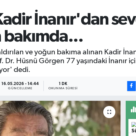
Kadir İnanır'dan sev
 bakımda...
ırılan ve yoğun bakıma alınan Kadir İnanır
f. Dr. Hüsnü Görgen 77 yaşındaki İnanır i
iyor' dedi.
16.05.2026 - 14:44
1 DK
GÜNCELLEME
OKUNMA SÜRESI