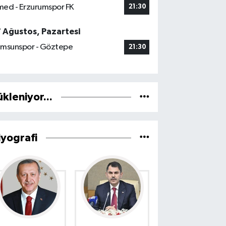
ed - Erzurumspor FK
21:30
7 Ağustos, Pazartesi
msunspor - Göztepe
21:30
ükleniyor...
iyografi