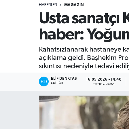
HABERLER
MAGAZIN
Turizm
Usta sanatçı 
Kültür - Sanat
haber: Yoğun
Lider Haber TV Canlı Yayın izle
Rahatsızlanarak hastaneye kald
açıklama geldi. Başhekim Pro
sıkıntısı nedeniyle tedavi edil
ELIF DENKTAŞ
16.05.2026 - 14:40
EDITÖR
YAYINLANMA