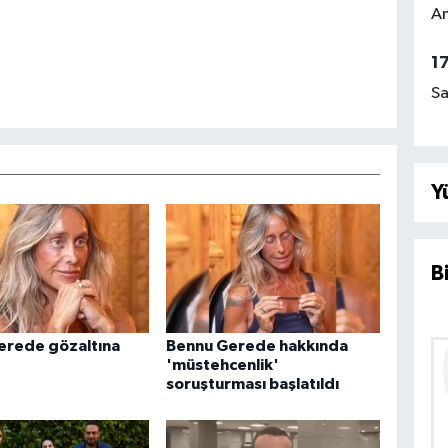
Am
1
Sa
Y
B
erede gözaltına
Bennu Gerede hakkında
'müstehcenlik'
soruşturması başlatıldı