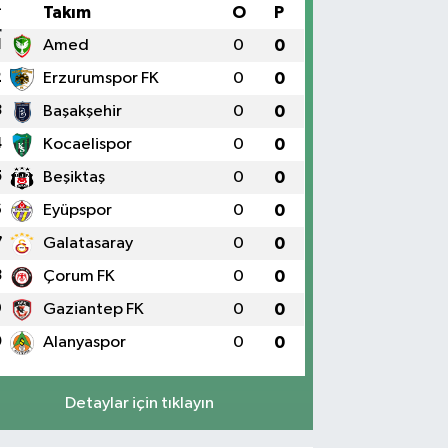
#
Takım
O
P
1
Amed
0
0
2
Erzurumspor FK
0
0
3
Başakşehir
0
0
4
Kocaelispor
0
0
5
Beşiktaş
0
0
6
Eyüpspor
0
0
7
Galatasaray
0
0
8
Çorum FK
0
0
9
Gaziantep FK
0
0
0
Alanyaspor
0
0
Detaylar için tıklayın