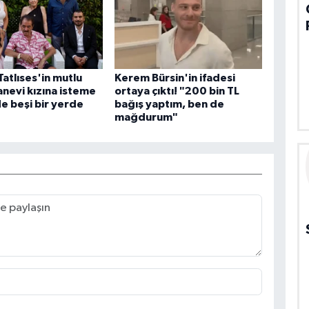
Tatlıses'in mutlu
Kerem Bürsin'in ifadesi
nevi kızına isteme
ortaya çıktı! "200 bin TL
e beşi bir yerde
bağış yaptım, ben de
mağdurum"