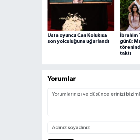
Usta oyuncu Can Kolukısa
İbrahim 
son yolculuğuna uğurlandı
günü: Ma
törenind
taktı
Yorumlar