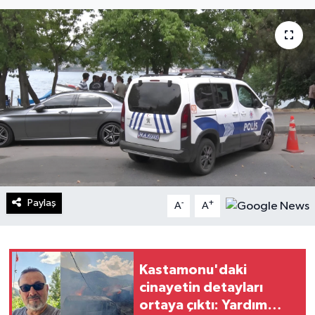
Turizm
Kültür - Sanat
Lider Haber TV Canlı Yayın izle
Paylaş
-
+
A
A
Kastamonu'daki
cinayetin detayları
ortaya çıktı: Yardım