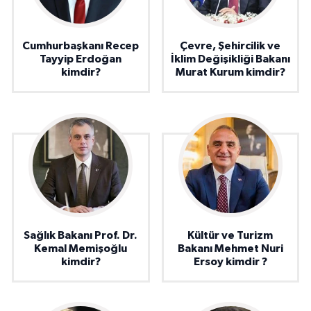
Cumhurbaşkanı Recep
Çevre, Şehircilik ve
Tayyip Erdoğan
İklim Değişikliği Bakanı
kimdir?
Murat Kurum kimdir?
Sağlık Bakanı Prof. Dr.
Kültür ve Turizm
Kemal Memişoğlu
Bakanı Mehmet Nuri
kimdir?
Ersoy kimdir ?