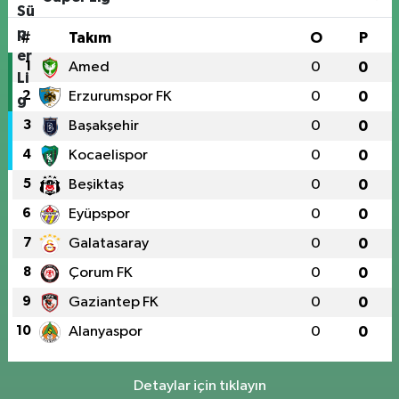
#
Takım
O
P
1
Amed
0
0
2
Erzurumspor FK
0
0
3
Başakşehir
0
0
4
Kocaelispor
0
0
5
Beşiktaş
0
0
6
Eyüpspor
0
0
7
Galatasaray
0
0
8
Çorum FK
0
0
9
Gaziantep FK
0
0
10
Alanyaspor
0
0
Detaylar için tıklayın