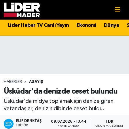
Gündem
Nöbetçi Eczaneler
Lider Haber TV Canlı Yayın
Ekonomi
Dünya
Politika
Hava Durumu
Asayiş
İstanbul Namaz Vakitleri
Dünya
Trafik Durumu
Magazin
Süper Lig Puan Durumu ve Fikstür
HABERLER
ASAYIŞ
Üsküdar'da denizde ceset bulundu
Spor
Tüm Manşetler
Üsküdar’da midye toplamak için denize giren
vatandaşlar, denizin dibinde ceset buldu.
Sağlık
Son Dakika Haberleri
ELIF DENKTAŞ
09.07.2026 - 13:44
1 DK
Teknoloji
Haber Arşivi
EDITÖR
YAYINLANMA
OKUNMA SÜRESI