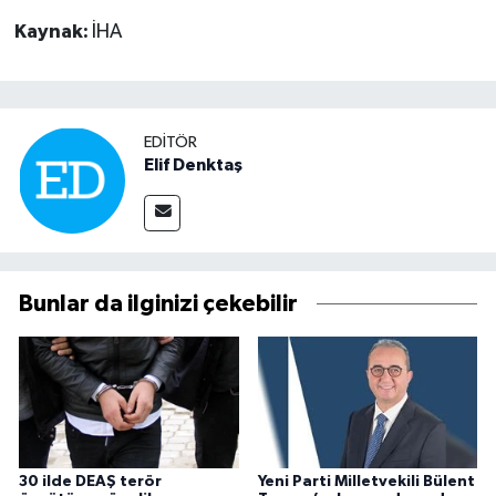
Kaynak:
İHA
EDITÖR
Elif Denktaş
Bunlar da ilginizi çekebilir
30 ilde DEAŞ terör
Yeni Parti Milletvekili Bülent