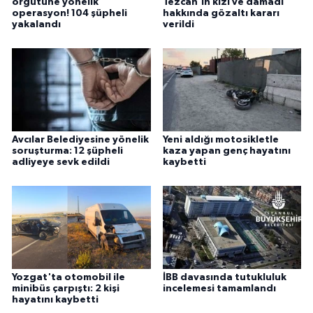
örgütüne yönelik
Tezcan’ın kızı ve damadı
operasyon! 104 şüpheli
hakkında gözaltı kararı
yakalandı
verildi
Avcılar Belediyesine yönelik
Yeni aldığı motosikletle
soruşturma: 12 şüpheli
kaza yapan genç hayatını
adliyeye sevk edildi
kaybetti
Yozgat'ta otomobil ile
İBB davasında tutukluluk
minibüs çarpıştı: 2 kişi
incelemesi tamamlandı
hayatını kaybetti