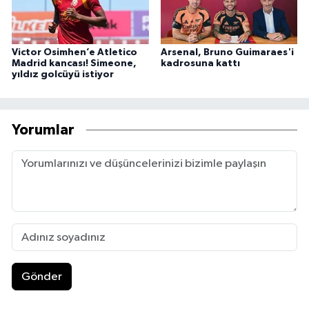
Victor Osimhen’e Atletico
Arsenal, Bruno Guimaraes'i
Madrid kancası! Simeone,
kadrosuna kattı
yıldız golcüyü istiyor
Yorumlar
Gönder