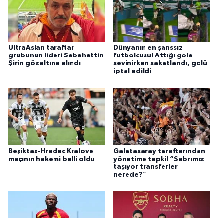
UltraAslan taraftar
Dünyanın en şanssız
grubunun lideri Sebahattin
futbolcusu! Attığı gole
Şirin gözaltına alındı
sevinirken sakatlandı, golü
iptal edildi
Beşiktaş-Hradec Kralove
Galatasaray taraftarından
maçının hakemi belli oldu
yönetime tepki! “Sabrımız
taşıyor transferler
nerede?”