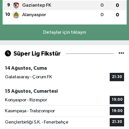
9
Gaziantep FK
0
0
10
Alanyaspor
0
0
Detaylar için tıklayın
Süper Lig Fikstür
14 Ağustos, Cuma
Galatasaray - Çorum FK
21:30
15 Ağustos, Cumartesi
Konyaspor - Rizespor
19:00
Kasımpaşa - Trabzonspor
19:00
Gençlerbirliği S.K. - Fenerbahçe
21:30