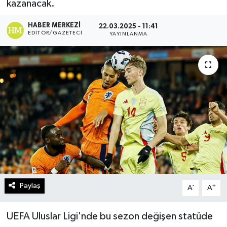
kazanacak.
Turizm
HABER MERKEZI
22.03.2025 - 11:41
EDITÖR/GAZETECI
YAYINLANMA
Kültür - Sanat
Lider Haber TV Canlı Yayın izle
Paylaş
-
+
A
A
UEFA Uluslar Ligi'nde bu sezon değişen statüde