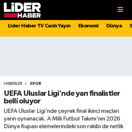
Gündem
Nöbetçi Eczaneler
Lider Haber TV Canlı Yayın
Ekonomi
Dünya
Politika
Hava Durumu
Asayiş
İstanbul Namaz Vakitleri
Dünya
Trafik Durumu
Magazin
Süper Lig Puan Durumu ve Fikstür
HABERLER
SPOR
UEFA Uluslar Ligi'nde yarı finalistler
Spor
Tüm Manşetler
belli oluyor
UEFA Uluslar Ligi'nde çeyrek final ikinci maçları
Sağlık
Son Dakika Haberleri
yarın oynanacak. A Milli Futbol Takımı'nın 2026
Dünya Kupası elemelerindeki son rakibi de netlik
Teknoloji
Haber Arşivi