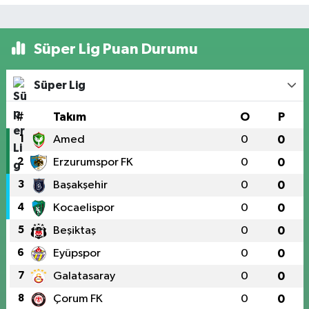
Süper Lig Puan Durumu
Süper Lig
#
Takım
O
P
1
Amed
0
0
2
Erzurumspor FK
0
0
3
Başakşehir
0
0
4
Kocaelispor
0
0
5
Beşiktaş
0
0
6
Eyüpspor
0
0
7
Galatasaray
0
0
8
Çorum FK
0
0