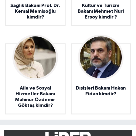
Sağlık Bakanı Prof. Dr.
Kültür ve Turizm
Kemal Memişoğlu
Bakanı Mehmet Nuri
kimdir?
Ersoy kimdir ?
Aile ve Sosyal
Dışişleri Bakanı Hakan
Hizmetler Bakanı
Fidan kimdir?
Mahinur Özdemir
Göktaş kimdir?