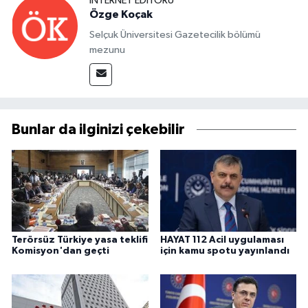
İNTERNET EDITÖRÜ
Özge Koçak
Selçuk Üniversitesi Gazetecilik bölümü
mezunu
Bunlar da ilginizi çekebilir
Terörsüz Türkiye yasa teklifi
HAYAT 112 Acil uygulaması
Komisyon'dan geçti
için kamu spotu yayınlandı