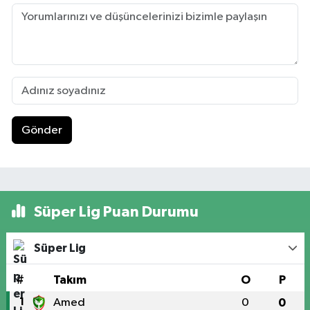
Gönder
Süper Lig Puan Durumu
Süper Lig
#
Takım
O
P
1
Amed
0
0