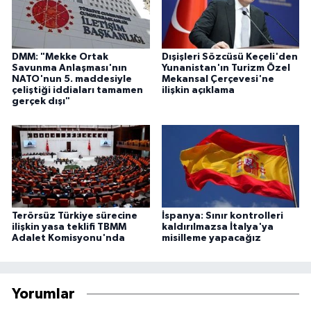
DMM: "Mekke Ortak
Dışişleri Sözcüsü Keçeli'den
Savunma Anlaşması'nın
Yunanistan'ın Turizm Özel
NATO'nun 5. maddesiyle
Mekansal Çerçevesi'ne
çeliştiği iddiaları tamamen
ilişkin açıklama
gerçek dışı"
Terörsüz Türkiye sürecine
İspanya: Sınır kontrolleri
ilişkin yasa teklifi TBMM
kaldırılmazsa İtalya'ya
Adalet Komisyonu'nda
misilleme yapacağız
Yorumlar