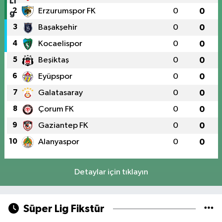
2
Erzurumspor FK
0
0
3
Başakşehir
0
0
4
Kocaelispor
0
0
5
Beşiktaş
0
0
6
Eyüpspor
0
0
7
Galatasaray
0
0
8
Çorum FK
0
0
9
Gaziantep FK
0
0
10
Alanyaspor
0
0
Detaylar için tıklayın
Süper Lig Fikstür