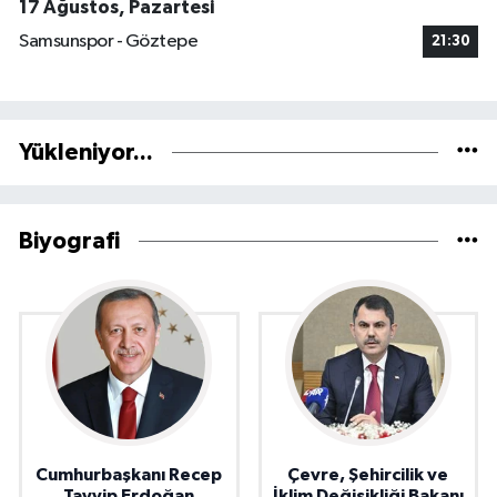
17 Ağustos, Pazartesi
Samsunspor - Göztepe
21:30
Yükleniyor...
Biyografi
Cumhurbaşkanı Recep
Çevre, Şehircilik ve
Tayyip Erdoğan
İklim Değişikliği Bakanı