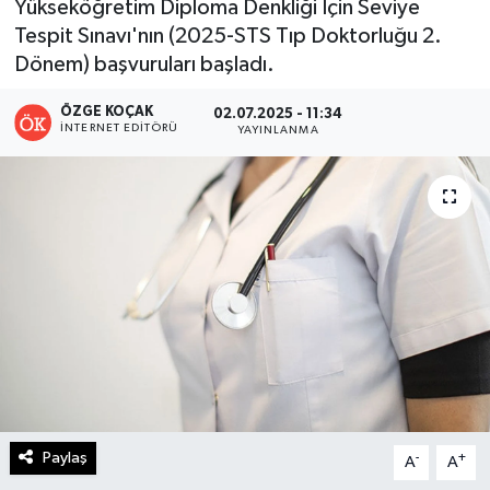
Yükseköğretim Diploma Denkliği İçin Seviye
Tespit Sınavı'nın (2025-STS Tıp Doktorluğu 2.
Turizm
Dönem) başvuruları başladı.
Kültür - Sanat
ÖZGE KOÇAK
02.07.2025 - 11:34
İNTERNET EDITÖRÜ
YAYINLANMA
Lider Haber TV Canlı Yayın izle
Paylaş
-
+
A
A