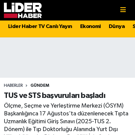
Gündem
Nöbetçi Eczaneler
Lider Haber TV Canlı Yayın
Ekonomi
Dünya
Politika
Hava Durumu
Asayiş
İstanbul Namaz Vakitleri
Dünya
Trafik Durumu
Magazin
Süper Lig Puan Durumu ve Fikstür
HABERLER
GÜNDEM
TUS ve STS başvuruları başladı
Spor
Tüm Manşetler
Ölçme, Seçme ve Yerleştirme Merkezi (ÖSYM)
Başkanlığınca 17 Ağustos'ta düzenlenecek Tıpta
Sağlık
Son Dakika Haberleri
Uzmanlık Eğitimi Giriş Sınavı (2025-TUS 2.
Dönem) ile Tıp Doktorluğu Alanında Yurt Dışı
Teknoloji
Haber Arşivi