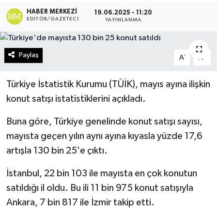
HABER MERKEZI
19.06.2025 - 11:20
Turizm
EDITÖR/GAZETECI
YAYINLANMA
Kültür - Sanat
Paylaş
-
+
A
A
Lider Haber TV Canlı Yayın izle
Türkiye İstatistik Kurumu (TÜİK), mayıs ayına ilişkin
konut satışı istatistiklerini açıkladı.
Buna göre, Türkiye genelinde konut satışı sayısı,
mayısta geçen yılın aynı ayına kıyasla yüzde 17,6
artışla 130 bin 25'e çıktı.
İstanbul, 22 bin 103 ile mayısta en çok konutun
satıldığı il oldu. Bu ili 11 bin 975 konut satışıyla
Ankara, 7 bin 817 ile İzmir takip etti.