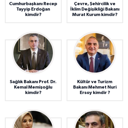
Cumhurbaşkanı Recep
Çevre, Şehircilik ve
Tayyip Erdoğan
İklim Değişikliği Bakanı
kimdir?
Murat Kurum kimdir?
Sağlık Bakanı Prof. Dr.
Kültür ve Turizm
Kemal Memişoğlu
Bakanı Mehmet Nuri
kimdir?
Ersoy kimdir ?