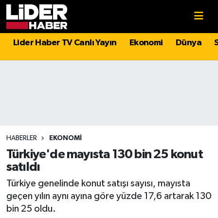
Gündem
Nöbetçi Eczaneler
Lider Haber TV Canlı Yayın
Ekonomi
Dünya
Politika
Hava Durumu
Asayiş
İstanbul Namaz Vakitleri
Dünya
Trafik Durumu
Magazin
Süper Lig Puan Durumu ve Fikstür
HABERLER
EKONOMI
Türkiye'de mayısta 130 bin 25 konut
Spor
Tüm Manşetler
satıldı
Türkiye genelinde konut satışı sayısı, mayısta
Sağlık
Son Dakika Haberleri
geçen yılın aynı ayına göre yüzde 17,6 artarak 130
bin 25 oldu.
Teknoloji
Haber Arşivi