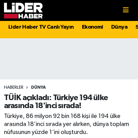
Gündem
Nöbetçi Eczaneler
Lider Haber TV Canlı Yayın
Ekonomi
Dünya
Politika
Hava Durumu
Asayiş
İstanbul Namaz Vakitleri
Dünya
Trafik Durumu
Magazin
Süper Lig Puan Durumu ve Fikstür
HABERLER
DÜNYA
TÜİK açıkladı: Türkiye 194 ülke
Spor
Tüm Manşetler
arasında 18'inci sırada!
Türkiye, 86 milyon 92 bin 168 kişi ile 194 ülke
Sağlık
Son Dakika Haberleri
arasında 18’inci sırada yer alırken, dünya toplam
nüfusunun yüzde 1’ini oluşturdu.
Teknoloji
Haber Arşivi