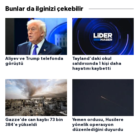
Bunlar da ilginizi çekebilir
Aliyev ve Trump telefonda
Tayland'daki okul
görüştü
saldırısında 1 kişi daha
hayatını kaybetti
Gazze’de can kaybı 73 bin
Yemen ordusu, Husilere
384'e yükseldi
yönelik operasyon
düzenlediğini duyurdu