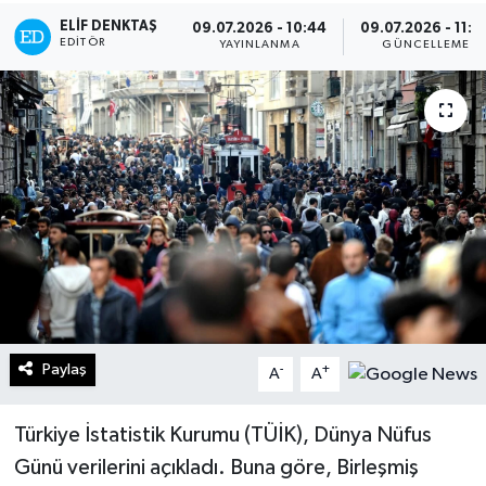
ELIF DENKTAŞ
09.07.2026 - 10:44
09.07.2026 - 11:0
Turizm
EDITÖR
YAYINLANMA
GÜNCELLEME
Kültür - Sanat
Lider Haber TV Canlı Yayın izle
Paylaş
-
+
A
A
Türkiye İstatistik Kurumu (TÜİK), Dünya Nüfus
Günü verilerini açıkladı. Buna göre, Birleşmiş