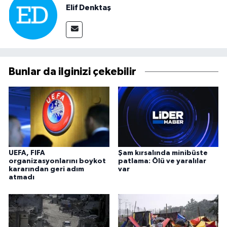
Elif Denktaş
Bunlar da ilginizi çekebilir
UEFA, FIFA
Şam kırsalında minibüste
organizasyonlarını boykot
patlama: Ölü ve yaralılar
kararından geri adım
var
atmadı