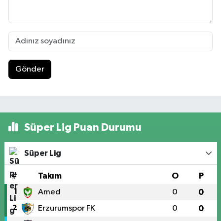
Gönder
Süper Lig Puan Durumu
Süper Lig
#
Takım
O
P
1
Amed
0
0
2
Erzurumspor FK
0
0