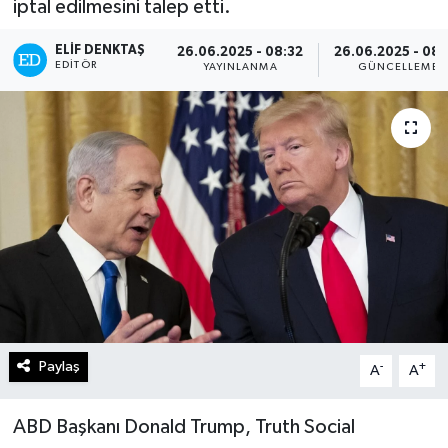
iptal edilmesini talep etti.
Turizm
ELIF DENKTAŞ
26.06.2025 - 08:32
26.06.2025 - 08
EDITÖR
YAYINLANMA
GÜNCELLEME
Kültür - Sanat
Lider Haber TV Canlı Yayın izle
Paylaş
-
+
A
A
ABD Başkanı Donald Trump, Truth Social