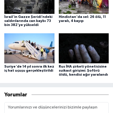
İsrail'in Gazze Şeridi’ndeki
Hindistan'da sel: 26 ölü, 11
saldırılarında can kaybı 73
yaralı, 4 kayıp
bin 382'ye yükseldi
Suriye'de 14 yıl sonra ilk kez
Rus İHA şirketi yöneticisine
iç hat uçuşu gerçekleştirildi
suikast girişimi: Şoförü
öldü, kendisi ağır yaralandı
Yorumlar