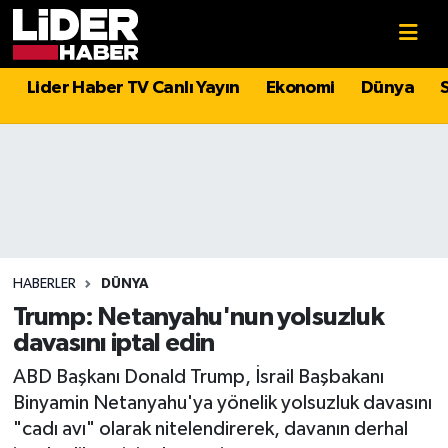
Gündem
Nöbetçi Eczaneler
Lider Haber TV Canlı Yayın
Ekonomi
Dünya
Politika
Hava Durumu
Asayiş
İstanbul Namaz Vakitleri
Dünya
Trafik Durumu
Magazin
Süper Lig Puan Durumu ve Fikstür
HABERLER
DÜNYA
Trump: Netanyahu'nun yolsuzluk
Spor
Tüm Manşetler
davasını iptal edin
ABD Başkanı Donald Trump, İsrail Başbakanı
Sağlık
Son Dakika Haberleri
Binyamin Netanyahu'ya yönelik yolsuzluk davasını
"cadı avı" olarak nitelendirerek, davanın derhal
Teknoloji
Haber Arşivi