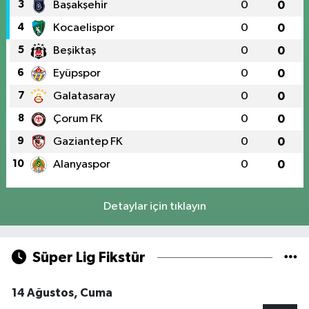
3
Başakşehir
0
0
4
Kocaelispor
0
0
5
Beşiktaş
0
0
6
Eyüpspor
0
0
7
Galatasaray
0
0
8
Çorum FK
0
0
9
Gaziantep FK
0
0
10
Alanyaspor
0
0
Detaylar için tıklayın
Süper Lig Fikstür
14 Ağustos, Cuma