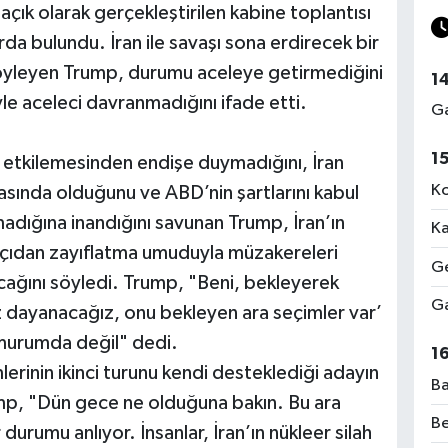
ık olarak gerçekleştirilen kabine toplantısı
da bulundu. İran ile savaşı sona erdirecek bir
söyleyen Trump, durumu aceleye getirmediğini
1
iyle aceleci davranmadığını ifade etti.
Ga
1
ri etkilemesinden endişe duymadığını, İran
Ko
ında olduğunu ve ABD’nin şartlarını kabul
dığına inandığını savunan Trump, İran’ın
Ka
açıdan zayıflatma umuduyla müzakereleri
Ge
acağını söyledi. Trump, "Beni, bekleyerek
Ga
iz dayanacağız, onu bekleyen ara seçimler var’
umurumda değil" dedi.
1
erinin ikinci turunu kendi desteklediği adayın
Ba
, "Dün gece ne olduğuna bakın. Bu ara
Be
durumu anlıyor. İnsanlar, İran’ın nükleer silah