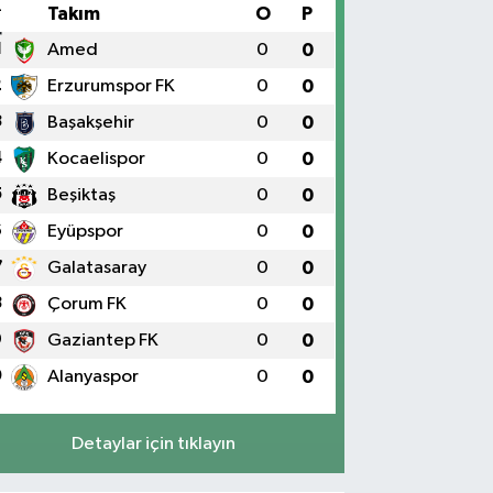
#
Takım
O
P
1
Amed
0
0
2
Erzurumspor FK
0
0
3
Başakşehir
0
0
4
Kocaelispor
0
0
5
Beşiktaş
0
0
6
Eyüpspor
0
0
7
Galatasaray
0
0
8
Çorum FK
0
0
9
Gaziantep FK
0
0
0
Alanyaspor
0
0
Detaylar için tıklayın