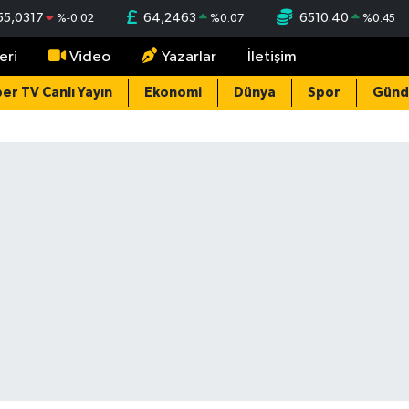
55,0317
64,2463
6510.40
%
-0.02
%
0.07
%
0.45
eri
Video
Yazarlar
İletişim
er TV Canlı Yayın
Ekonomi
Dünya
Spor
Gün