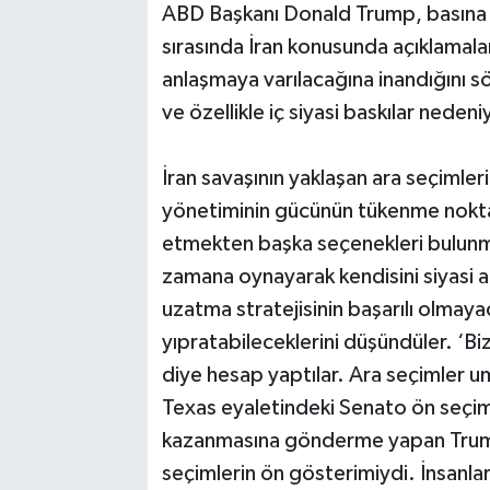
ABD Başkanı Donald Trump, basına aç
sırasında İran konusunda açıklamalar
anlaşmaya varılacağına inandığını 
ve özellikle iç siyasi baskılar neden
İran savaşının yaklaşan ara seçimle
yönetiminin gücünün tükenme noktas
etmekten başka seçenekleri bulunma
zamana oynayarak kendisini siyasi 
uzatma stratejisinin başarılı olmay
yıpratabileceklerini düşündüler. ‘B
diye hesap yaptılar. Ara seçimler 
Texas eyaletindeki Senato ön seçiml
kazanmasına gönderme yapan Trump
seçimlerin ön gösterimiydi. İnsanlar 