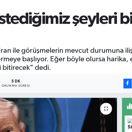
istediğimiz şeyleri 
an ile görüşmelerin mevcut durumuna ilişk
 vermeye başlıyor. Eğer böyle olursa harik
bitirecek" dedi.
5 DK
OKUNMA SÜRESI