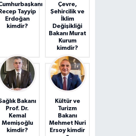
Cumhurbaşkanı
Çevre,
Recep Tayyip
Şehircilik ve
Erdoğan
İklim
kimdir?
Değişikliği
Bakanı Murat
Kurum
kimdir?
Sağlık Bakanı
Kültür ve
Prof. Dr.
Turizm
Kemal
Bakanı
Memişoğlu
Mehmet Nuri
kimdir?
Ersoy kimdir