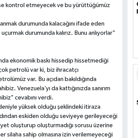
mse kontrol etmeyecek ve bu yürüttüğümüz
vranmak durumunda kalacağını ifade eden
 uçurmak durumunda kalırız. Bunu anlıyorlar"
nda ekonomik baskı hissedip hissetmediği
k petrolü var ki, biz ihracatçı
trolümüz var. Bu açıdan bakıldığında
ahibiz. Venezuela’yı da kattığınızda sanırım
biz" cevabını verdi.
eniyle yüksek olduğu şeklindeki itiraza
ardından eskiden olduğu seviyeye gerileyeceği
liyet oluşturup oluşturmadığı sorusu üzerine
eer silaha sahip olmasına izin verilemeyeceği