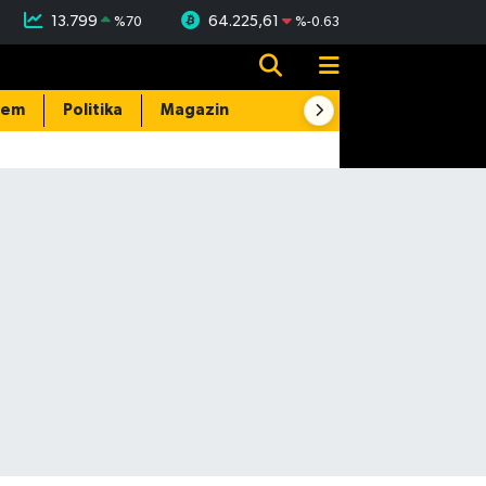
13.799
64.225,61
%
70
%
-0.63
dem
Politika
Magazin
Resmi İlanlar
E-Gazete