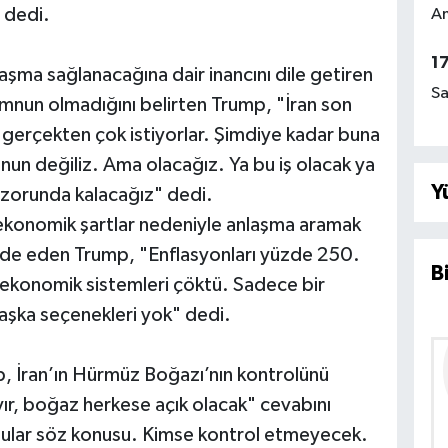
 dedi.
Am
1
laşma sağlanacağına dair inancını dile getiren
Sa
nun olmadığını belirten Trump, "İran son
 gerçekten çok istiyorlar. Şimdiye kadar buna
n değiliz. Ama olacağız. Ya bu iş olacak ya
Y
 zorunda kalacağız" dedi.
r ekonomik şartlar nedeniyle anlaşma aramak
de eden Trump, "Enflasyonları yüzde 250.
B
n ekonomik sistemleri çöktü. Sadece bir
aşka seçenekleri yok" dedi.
p, İran’ın Hürmüz Boğazı’nın kontrolünü
yır, boğaz herkese açık olacak" cevabını
 sular söz konusu. Kimse kontrol etmeyecek.