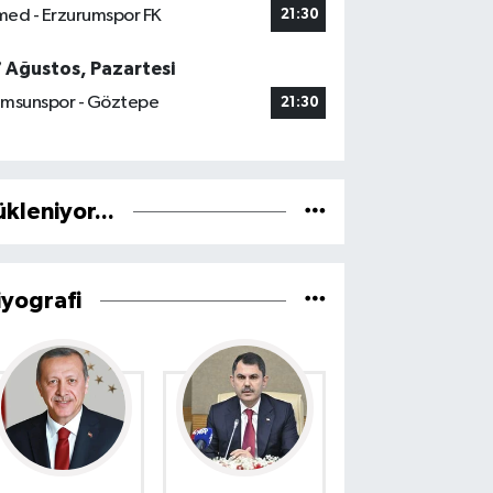
ed - Erzurumspor FK
21:30
7 Ağustos, Pazartesi
msunspor - Göztepe
21:30
ükleniyor...
iyografi