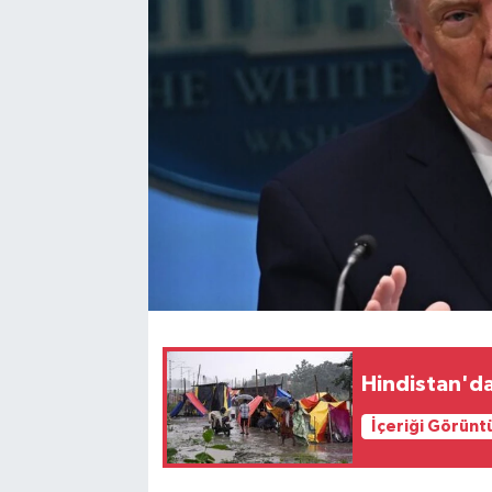
Hindistan'da 
İçeriği Görünt