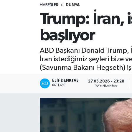
HABERLER
DÜNYA
Turizm
Trump: İran, 
Kültür - Sanat
başlıyor
Lider Haber TV Canlı Yayın izle
ABD Başkanı Donald Trump, İr
İran istediğimiz şeyleri bize
(Savunma Bakanı Hegseth) işi 
ELIF DENKTAŞ
27.05.2026 - 23:28
EDITÖR
YAYINLANMA