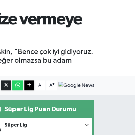
bize vermeye
in, "Bence çok iyi gidiyoruz.
a, eğer olmazsa bu adam
-
+
A
A
Süper Lig Puan Durumu
Süper Lig