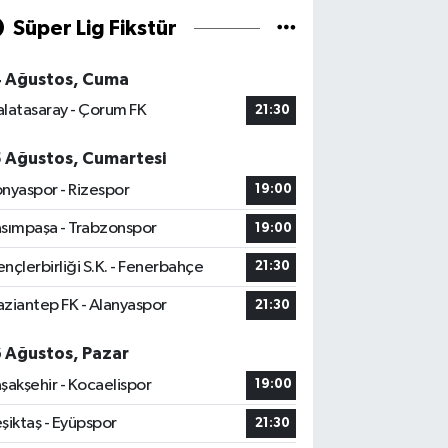
Süper Lig Fikstür
4 Ağustos, Cuma
latasaray - Çorum FK
21:30
5 Ağustos, Cumartesi
nyaspor - Rizespor
19:00
sımpaşa - Trabzonspor
19:00
nçlerbirliği S.K. - Fenerbahçe
21:30
ziantep FK - Alanyaspor
21:30
6 Ağustos, Pazar
şakşehir - Kocaelispor
19:00
şiktaş - Eyüpspor
21:30