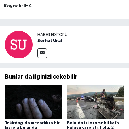
Kaynak:
İHA
HABER EDITÖRÜ
Serhat Ural
Bunlar da ilginizi çekebilir
Tekirdağ'da mezarlıkta bir
Bolu'da iki otomobil kafa
kişi ölü bulundu
kafaya çarpıştı: 1 ölü, 2