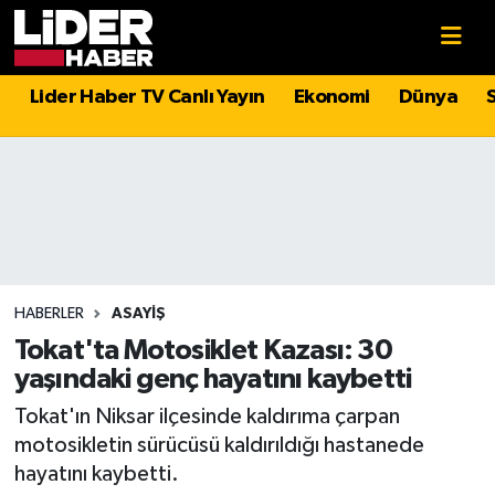
Gündem
Nöbetçi Eczaneler
Lider Haber TV Canlı Yayın
Ekonomi
Dünya
Politika
Hava Durumu
Asayiş
İstanbul Namaz Vakitleri
Dünya
Trafik Durumu
Magazin
Süper Lig Puan Durumu ve Fikstür
HABERLER
ASAYIŞ
Tokat'ta Motosiklet Kazası: 30
Spor
Tüm Manşetler
yaşındaki genç hayatını kaybetti
Tokat'ın Niksar ilçesinde kaldırıma çarpan
Sağlık
Son Dakika Haberleri
motosikletin sürücüsü kaldırıldığı hastanede
hayatını kaybetti.
Teknoloji
Haber Arşivi