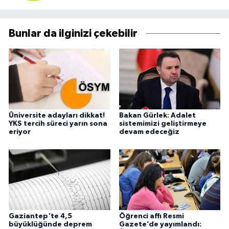
Bunlar da ilginizi çekebilir
Üniversite adayları dikkat!
Bakan Gürlek: Adalet
YKS tercih süreci yarın sona
sistemimizi geliştirmeye
eriyor
devam edeceğiz
Gaziantep'te 4,5
Öğrenci affı Resmi
büyüklüğünde deprem
Gazete’de yayımlandı: