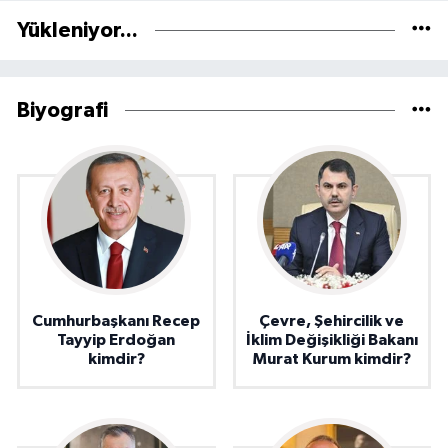
Yükleniyor...
Biyografi
Cumhurbaşkanı Recep
Çevre, Şehircilik ve
Tayyip Erdoğan
İklim Değişikliği Bakanı
kimdir?
Murat Kurum kimdir?