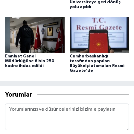
Üniversiteye geri dönüş
yolu açıldı
Emniyet Genel
Cumhurbaşkanlığı
Müdürlüğüne 6 bin 250
tarafından yapılan
kadro ihdas edildi
Büyükelçi atamaları Resmi
Gazete'de
Yorumlar