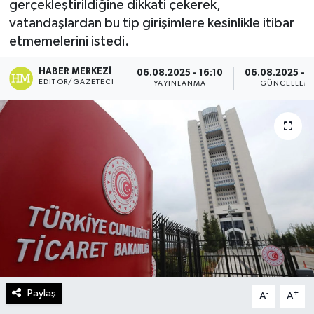
gerçekleştirildiğine dikkati çekerek,
vatandaşlardan bu tip girişimlere kesinlikle itibar
Turizm
etmemelerini istedi.
Kültür - Sanat
HABER MERKEZI
06.08.2025 - 16:10
06.08.2025 - 1
EDITÖR/GAZETECI
YAYINLANMA
GÜNCELLEM
Lider Haber TV Canlı Yayın izle
Paylaş
-
+
A
A