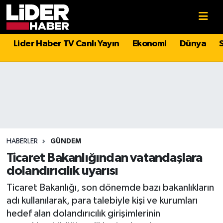
Gündem
Nöbetçi Eczaneler
Lider Haber TV Canlı Yayın
Ekonomi
Dünya
Politika
Hava Durumu
Asayiş
İstanbul Namaz Vakitleri
Dünya
Trafik Durumu
Magazin
Süper Lig Puan Durumu ve Fikstür
HABERLER
GÜNDEM
Ticaret Bakanlığından vatandaşlara
Spor
Tüm Manşetler
dolandırıcılık uyarısı
Ticaret Bakanlığı, son dönemde bazı bakanlıkların
Sağlık
Son Dakika Haberleri
adı kullanılarak, para talebiyle kişi ve kurumları
hedef alan dolandırıcılık girişimlerinin
Teknoloji
Haber Arşivi