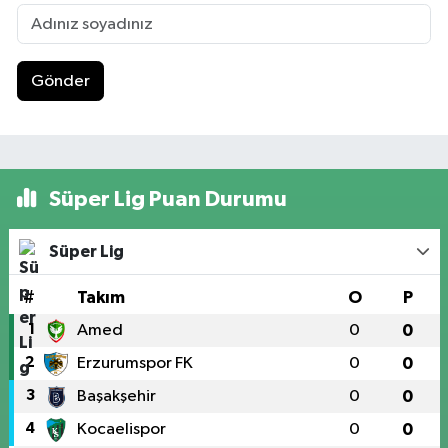
Gönder
Süper Lig Puan Durumu
Süper Lig
#
Takım
O
P
1
Amed
0
0
2
Erzurumspor FK
0
0
3
Başakşehir
0
0
4
Kocaelispor
0
0