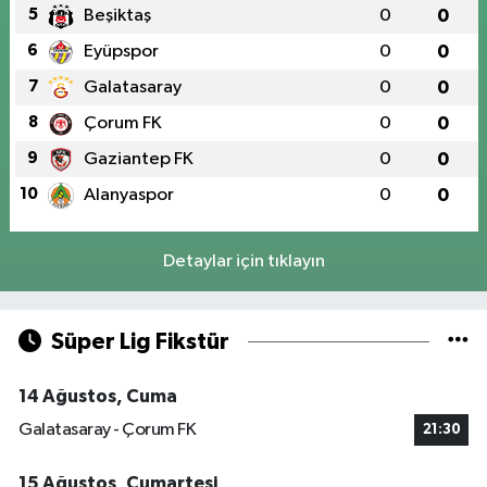
5
Beşiktaş
0
0
6
Eyüpspor
0
0
7
Galatasaray
0
0
8
Çorum FK
0
0
9
Gaziantep FK
0
0
10
Alanyaspor
0
0
Detaylar için tıklayın
Süper Lig Fikstür
14 Ağustos, Cuma
Galatasaray - Çorum FK
21:30
15 Ağustos, Cumartesi