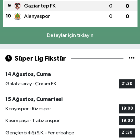
9
Gaziantep FK
0
0
10
Alanyaspor
0
0
Detaylar için tıklayın
Süper Lig Fikstür
14 Ağustos, Cuma
Galatasaray - Çorum FK
21:30
15 Ağustos, Cumartesi
Konyaspor - Rizespor
19:00
Kasımpaşa - Trabzonspor
19:00
Gençlerbirliği S.K. - Fenerbahçe
21:30