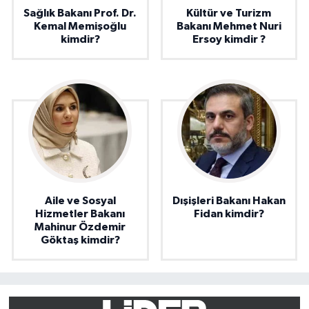
Sağlık Bakanı Prof. Dr.
Kültür ve Turizm
Kemal Memişoğlu
Bakanı Mehmet Nuri
kimdir?
Ersoy kimdir ?
Aile ve Sosyal
Dışişleri Bakanı Hakan
Hizmetler Bakanı
Fidan kimdir?
Mahinur Özdemir
Göktaş kimdir?