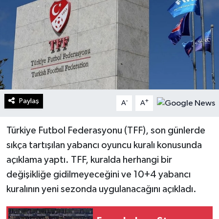
Turizm
Kültür - Sanat
Lider Haber TV Canlı Yayın izle
Paylaş
-
+
A
A
Türkiye Futbol Federasyonu (TFF), son günlerde
sıkça tartışılan yabancı oyuncu kuralı konusunda
açıklama yaptı. TFF, kuralda herhangi bir
değişikliğe gidilmeyeceğini ve 10+4 yabancı
kuralının yeni sezonda uygulanacağını açıkladı.