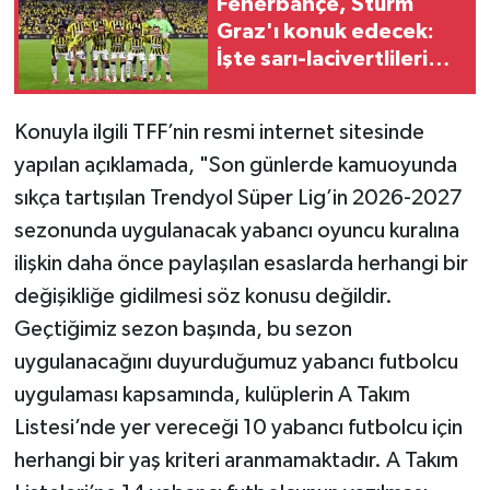
Fenerbahçe, Sturm
Graz'ı konuk edecek:
İşte sarı-lacivertlilerin
muhtemel 11’i
Konuyla ilgili TFF’nin resmi internet sitesinde
yapılan açıklamada, "Son günlerde kamuoyunda
sıkça tartışılan Trendyol Süper Lig’in 2026-2027
sezonunda uygulanacak yabancı oyuncu kuralına
ilişkin daha önce paylaşılan esaslarda herhangi bir
değişikliğe gidilmesi söz konusu değildir.
Geçtiğimiz sezon başında, bu sezon
uygulanacağını duyurduğumuz yabancı futbolcu
uygulaması kapsamında, kulüplerin A Takım
Listesi’nde yer vereceği 10 yabancı futbolcu için
herhangi bir yaş kriteri aranmamaktadır. A Takım