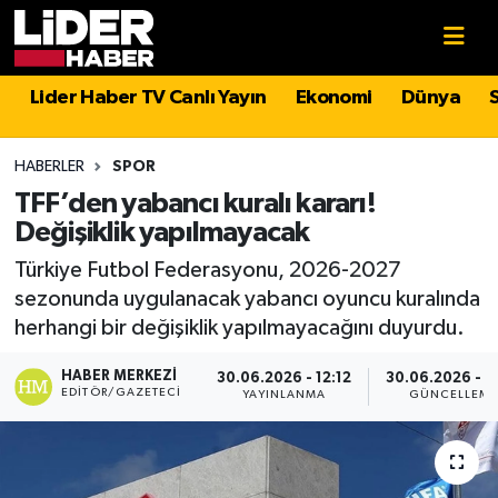
Gündem
Nöbetçi Eczaneler
Lider Haber TV Canlı Yayın
Ekonomi
Dünya
Politika
Hava Durumu
HABERLER
SPOR
Asayiş
İstanbul Namaz Vakitleri
TFF’den yabancı kuralı kararı!
Değişiklik yapılmayacak
Dünya
Trafik Durumu
Türkiye Futbol Federasyonu, 2026-2027
sezonunda uygulanacak yabancı oyuncu kuralında
Magazin
Süper Lig Puan Durumu ve Fikstür
herhangi bir değişiklik yapılmayacağını duyurdu.
Spor
Tüm Manşetler
HABER MERKEZI
30.06.2026 - 12:12
30.06.2026 - 1
EDITÖR/GAZETECI
YAYINLANMA
GÜNCELLEM
Sağlık
Son Dakika Haberleri
Teknoloji
Haber Arşivi