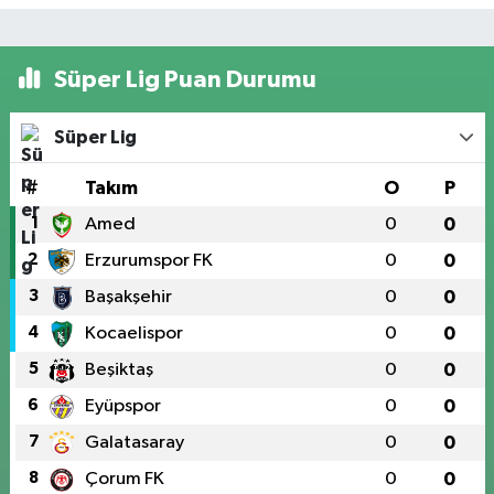
Süper Lig Puan Durumu
Süper Lig
#
Takım
O
P
1
Amed
0
0
2
Erzurumspor FK
0
0
3
Başakşehir
0
0
4
Kocaelispor
0
0
5
Beşiktaş
0
0
6
Eyüpspor
0
0
7
Galatasaray
0
0
8
Çorum FK
0
0