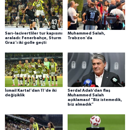
Sarı-lacivertliler tur kapısını
Muhammed Salah,
araladı: Fenerbahçe, Sturm
Trabzon'da
Graz'ı iki golle geçti
İsmail Kartal'dan 11'de iki
Serdal Adalı’dan flaş
değişiklik
Muhammed Salah
açıklaması! “Biz istemedik,
biz almadık”