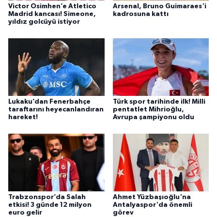
Victor Osimhen’e Atletico
Arsenal, Bruno Guimaraes'i
Madrid kancası! Simeone,
kadrosuna kattı
yıldız golcüyü istiyor
Lukaku’dan Fenerbahçe
Türk spor tarihinde ilk! Milli
taraftarını heyecanlandıran
pentatlet Mihrioğlu,
hareket!
Avrupa şampiyonu oldu
Trabzonspor’da Salah
Ahmet Yüzbaşıoğlu'na
etkisi! 3 günde 12 milyon
Antalyaspor'da önemli
euro gelir
görev