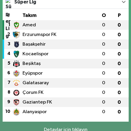
Süper Lig
#
Takım
O
P
1
Amed
0
0
2
Erzurumspor FK
0
0
3
Başakşehir
0
0
4
Kocaelispor
0
0
5
Beşiktaş
0
0
6
Eyüpspor
0
0
7
Galatasaray
0
0
8
Çorum FK
0
0
9
Gaziantep FK
0
0
10
Alanyaspor
0
0
Detaylar için tıklayın