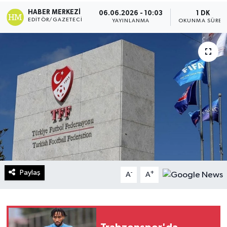
HABER MERKEZI
06.06.2026 - 10:03
1 DK
Turizm
EDITÖR/GAZETECI
YAYINLANMA
OKUNMA SÜRES
Kültür - Sanat
Lider Haber TV Canlı Yayın izle
Paylaş
-
+
A
A