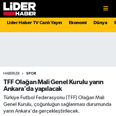
Gündem
Nöbetçi Eczaneler
Lider Haber TV Canlı Yayın
Ekonomi
Dünya
Politika
Hava Durumu
Asayiş
İstanbul Namaz Vakitleri
Dünya
Trafik Durumu
Magazin
Süper Lig Puan Durumu ve Fikstür
HABERLER
SPOR
TFF Olağan Mali Genel Kurulu yarın
Spor
Tüm Manşetler
Ankara'da yapılacak
Türkiye Futbol Federasyonu (TFF) Olağan Mali
Sağlık
Son Dakika Haberleri
Genel Kurulu, çoğunluğun sağlanması durumunda
yarın Ankara'da gerçekleştirilecek.
Teknoloji
Haber Arşivi