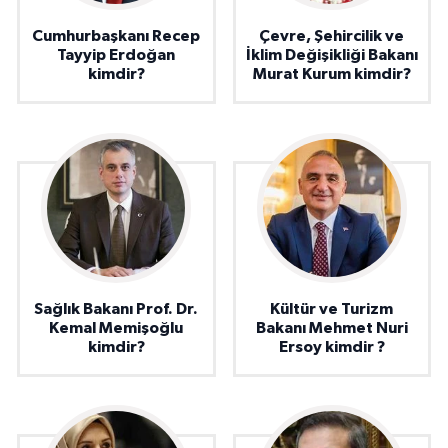
Cumhurbaşkanı Recep
Çevre, Şehircilik ve
Tayyip Erdoğan
İklim Değişikliği Bakanı
kimdir?
Murat Kurum kimdir?
Sağlık Bakanı Prof. Dr.
Kültür ve Turizm
Kemal Memişoğlu
Bakanı Mehmet Nuri
kimdir?
Ersoy kimdir ?