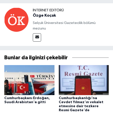
İNTERNET EDITÖRÜ
Özge Koçak
Selçuk Üniversitesi Gazetecilik bölümü
mezunu
Bunlar da ilginizi çekebilir
Cumhurbaşkanı Erdoğan,
Cumhurbaşkanlığı'na
Suudi Arabistan'a gitti
Cevdet Yılmaz'ın vekalet
etmesine dair tezkere
Resmi Gazete'de