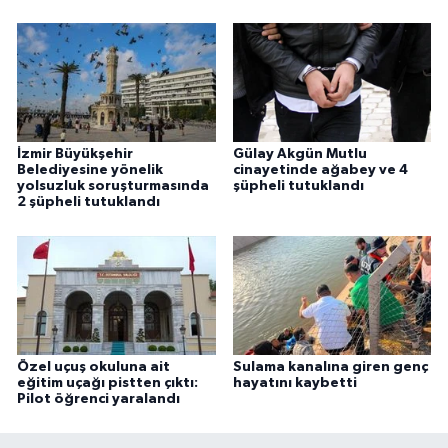
İzmir Büyükşehir
Gülay Akgün Mutlu
Belediyesine yönelik
cinayetinde ağabey ve 4
yolsuzluk soruşturmasında
şüpheli tutuklandı
2 şüpheli tutuklandı
Özel uçuş okuluna ait
Sulama kanalına giren genç
eğitim uçağı pistten çıktı:
hayatını kaybetti
Pilot öğrenci yaralandı