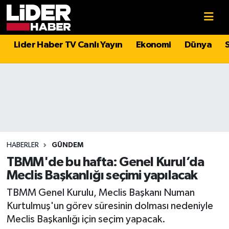
Gündem
Nöbetçi Eczaneler
Lider Haber TV Canlı Yayın
Ekonomi
Dünya
Politika
Hava Durumu
Asayiş
İstanbul Namaz Vakitleri
Dünya
Trafik Durumu
Magazin
Süper Lig Puan Durumu ve Fikstür
HABERLER
GÜNDEM
TBMM'de bu hafta: Genel Kurul’da
Spor
Tüm Manşetler
Meclis Başkanlığı seçimi yapılacak
TBMM Genel Kurulu, Meclis Başkanı Numan
Sağlık
Son Dakika Haberleri
Kurtulmuş'un görev süresinin dolması nedeniyle
Meclis Başkanlığı için seçim yapacak.
Teknoloji
Haber Arşivi