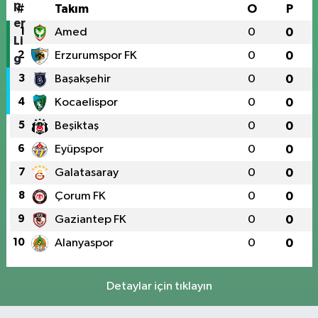
#
Takım
O
P
1
Amed
0
0
2
Erzurumspor FK
0
0
3
Başakşehir
0
0
4
Kocaelispor
0
0
5
Beşiktaş
0
0
6
Eyüpspor
0
0
7
Galatasaray
0
0
8
Çorum FK
0
0
9
Gaziantep FK
0
0
10
Alanyaspor
0
0
Detaylar için tıklayın