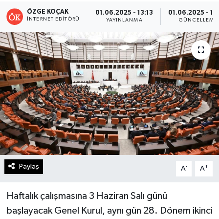
ÖZGE KOÇAK
01.06.2025 - 13:13
01.06.2025 - 13
Turizm
İNTERNET EDITÖRÜ
YAYINLANMA
GÜNCELLEME
Kültür - Sanat
Lider Haber TV Canlı Yayın izle
Paylaş
-
+
A
A
Haftalık çalışmasına 3 Haziran Salı günü
başlayacak Genel Kurul, aynı gün 28. Dönem ikinci