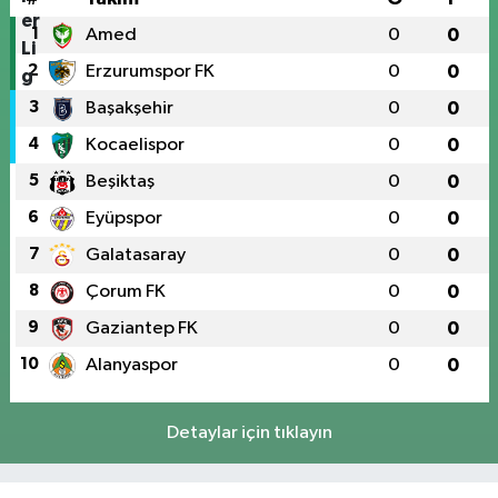
1
Amed
0
0
2
Erzurumspor FK
0
0
3
Başakşehir
0
0
4
Kocaelispor
0
0
5
Beşiktaş
0
0
6
Eyüpspor
0
0
7
Galatasaray
0
0
8
Çorum FK
0
0
9
Gaziantep FK
0
0
10
Alanyaspor
0
0
Detaylar için tıklayın