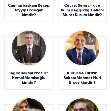
Cumhurbaşkanı Recep
Çevre, Şehircilik ve
Tayyip Erdoğan
İklim Değişikliği Bakanı
kimdir?
Murat Kurum kimdir?
Sağlık Bakanı Prof. Dr.
Kültür ve Turizm
Kemal Memişoğlu
Bakanı Mehmet Nuri
kimdir?
Ersoy kimdir ?