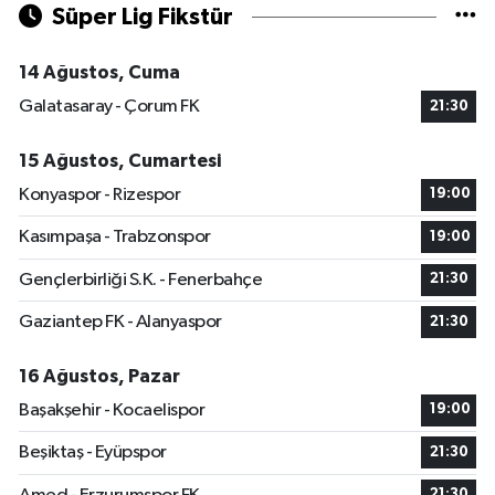
Süper Lig Fikstür
14 Ağustos, Cuma
Galatasaray - Çorum FK
21:30
15 Ağustos, Cumartesi
Konyaspor - Rizespor
19:00
Kasımpaşa - Trabzonspor
19:00
Gençlerbirliği S.K. - Fenerbahçe
21:30
Gaziantep FK - Alanyaspor
21:30
16 Ağustos, Pazar
Başakşehir - Kocaelispor
19:00
Beşiktaş - Eyüpspor
21:30
21:30