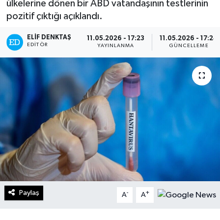
ülkelerine dönen bir ABD vatandaşının testlerinin
pozitif çıktığı açıklandı.
Turizm
ELIF DENKTAŞ
11.05.2026 - 17:23
11.05.2026 - 17:24
Kültür - Sanat
EDITÖR
YAYINLANMA
GÜNCELLEME
Lider Haber TV Canlı Yayın izle
Paylaş
-
+
A
A