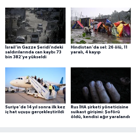
İsrail'in Gazze Şeridi’ndeki
Hindistan'da sel: 26 ölü, 11
saldırılarında can kaybı 73
yaralı, 4 kayıp
bin 382'ye yükseldi
Suriye'de 14 yıl sonra ilk kez
Rus İHA şirketi yöneticisine
iç hat uçuşu gerçekleştirildi
suikast girişimi: Şoförü
öldü, kendisi ağır yaralandı