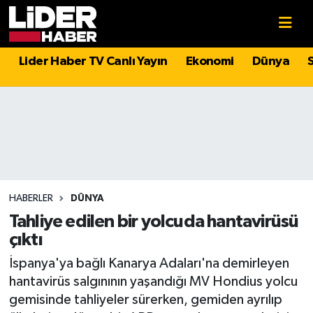
Gündem
Nöbetçi Eczaneler
Lider Haber TV Canlı Yayın
Ekonomi
Dünya
Politika
Hava Durumu
Asayiş
İstanbul Namaz Vakitleri
Dünya
Trafik Durumu
Magazin
Süper Lig Puan Durumu ve Fikstür
HABERLER
DÜNYA
Tahliye edilen bir yolcuda hantavirüsü
Spor
Tüm Manşetler
çıktı
İspanya'ya bağlı Kanarya Adaları'na demirleyen
Sağlık
Son Dakika Haberleri
hantavirüs salgınının yaşandığı MV Hondius yolcu
gemisinde tahliyeler sürerken, gemiden ayrılıp
Teknoloji
Haber Arşivi