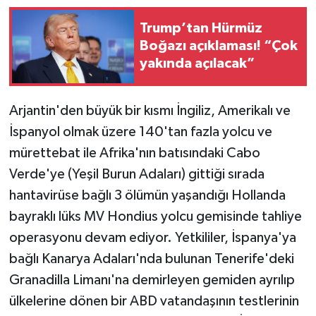
Trump’tan Hürmüz
Boğazı açıklaması! “Çok
yakında açılacak”
Arjantin'den büyük bir kısmı İngiliz, Amerikalı ve
İspanyol olmak üzere 140'tan fazla yolcu ve
mürettebat ile Afrika'nın batısındaki Cabo
Verde'ye (Yeşil Burun Adaları) gittiği sırada
hantavirüse bağlı 3 ölümün yaşandığı Hollanda
bayraklı lüks MV Hondius yolcu gemisinde tahliye
operasyonu devam ediyor. Yetkililer, İspanya'ya
bağlı Kanarya Adaları'nda bulunan Tenerife'deki
Granadilla Limanı'na demirleyen gemiden ayrılıp
ülkelerine dönen bir ABD vatandaşının testlerinin