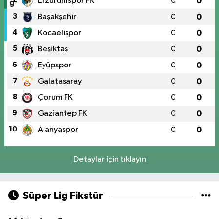
2
Erzurumspor FK
0
0
3
Başakşehir
0
0
4
Kocaelispor
0
0
5
Beşiktaş
0
0
6
Eyüpspor
0
0
7
Galatasaray
0
0
8
Çorum FK
0
0
9
Gaziantep FK
0
0
10
Alanyaspor
0
0
Detaylar için tıklayın
Süper Lig Fikstür