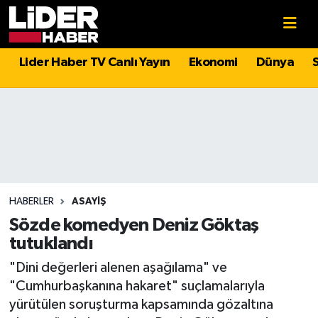
Gündem
Nöbetçi Eczaneler
Lider Haber TV Canlı Yayın
Ekonomi
Dünya
Politika
Hava Durumu
Asayiş
İstanbul Namaz Vakitleri
Dünya
Trafik Durumu
Magazin
Süper Lig Puan Durumu ve Fikstür
HABERLER
ASAYIŞ
Sözde komedyen Deniz Göktaş
Spor
Tüm Manşetler
tutuklandı
"Dini değerleri alenen aşağılama" ve
Sağlık
Son Dakika Haberleri
"Cumhurbaşkanına hakaret" suçlamalarıyla
yürütülen soruşturma kapsamında gözaltına
Teknoloji
Haber Arşivi