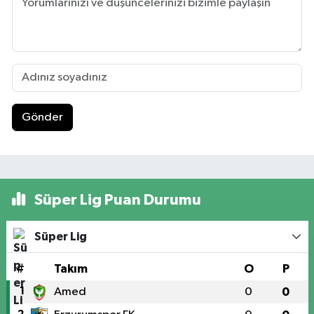
Gönder
Süper Lig Puan Durumu
Süper Lig
#
Takım
O
P
1
Amed
0
0