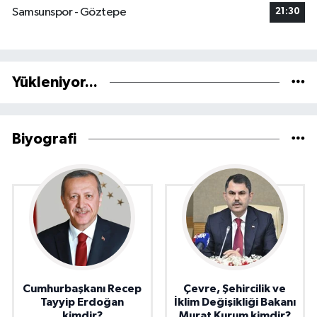
Samsunspor - Göztepe
21:30
Yükleniyor...
Biyografi
Cumhurbaşkanı Recep
Çevre, Şehircilik ve
Tayyip Erdoğan
İklim Değişikliği Bakanı
kimdir?
Murat Kurum kimdir?