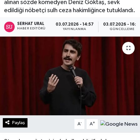
alınan sözde komedyen Deniz Göktaş, sevk
edildiği nöbetçi sulh ceza hakimliğince tutuklandı.
Turizm
SERHAT URAL
03.07.2026 - 14:57
03.07.2026 - 16:2
Kültür - Sanat
HABER EDITÖRÜ
YAYINLANMA
GÜNCELLEME
Lider Haber TV Canlı Yayın izle
Paylaş
-
+
A
A