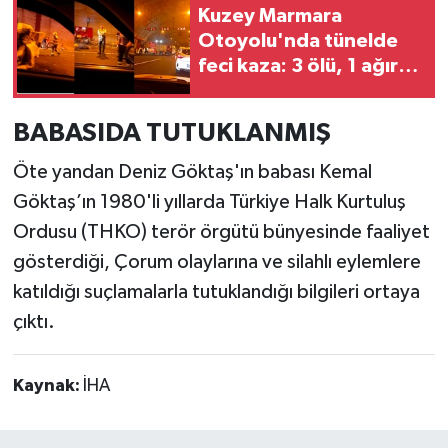
Kuzey Marmara
Otoyolu'nda tünelde
feci kaza: 3 ölü, 1 ağır
yaralı
BABASIDA TUTUKLANMIŞ
Öte yandan Deniz Göktaş'ın babası Kemal
Göktaş’ın 1980'li yıllarda Türkiye Halk Kurtuluş
Ordusu (THKO) terör örgütü bünyesinde faaliyet
gösterdiği, Çorum olaylarına ve silahlı eylemlere
katıldığı suçlamalarla tutuklandığı bilgileri ortaya
çıktı.
Kaynak:
İHA