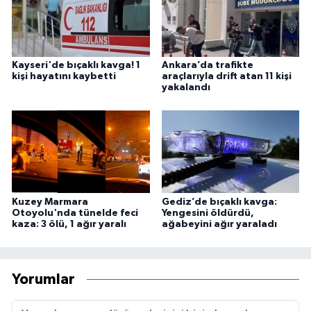
Kayseri'de bıçaklı kavga! 1
Ankara’da trafikte
kişi hayatını kaybetti
araçlarıyla drift atan 11 kişi
yakalandı
Kuzey Marmara
Gediz’de bıçaklı kavga:
Otoyolu'nda tünelde feci
Yengesini öldürdü,
kaza: 3 ölü, 1 ağır yaralı
ağabeyini ağır yaraladı
Yorumlar