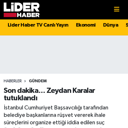
Gündem
Nöbetçi Eczaneler
Lider Haber TV Canlı Yayın
Ekonomi
Dünya
Politika
Hava Durumu
Asayiş
İstanbul Namaz Vakitleri
Dünya
Trafik Durumu
Magazin
Süper Lig Puan Durumu ve Fikstür
HABERLER
GÜNDEM
Son dakika... Zeydan Karalar
Spor
Tüm Manşetler
tutuklandı
İstanbul Cumhuriyet Başsavcılığı tarafından
Sağlık
Son Dakika Haberleri
belediye başkanlarına rüşvet vererek ihale
süreçlerini organize ettiği iddia edilen suç
Teknoloji
Haber Arşivi