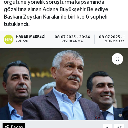
örgütüne yönelik soruşturma kapsamında
gözaltına alınan Adana Büyükşehir Belediye
Turizm
Başkanı Zeydan Karalar ile birlikte 6 şüpheli
tutuklandı.
Kültür - Sanat
HABER MERKEZI
08.07.2025 - 20:34
08.07.2025 - 21
Lider Haber TV Canlı Yayın izle
EDITÖR
YAYINLANMA
GÜNCELLEME
Paylaş
-
+