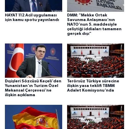
HAYAT 112 Acil uygulaması
DMM: "Mekke Ortak
için kamu spotu yayınlandı
Savunma Anlaşması'nın
NATO'nun 5. maddesiyle
çeliştiği iddiaları tamamen
gerçek dışı"
Dışişleri Sözcüsü Keçeli'den
Terörsüz Türkiye sürecine
Yunanistan'ın Turizm Özel
ilişkin yasa teklifi TBMM
Mekansal Çerçevesi'ne
Adalet Komisyonu'nda
ilişkin açıklama