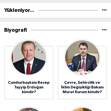
Yükleniyor...
Biyografi
Cumhurbaşkanı Recep
Çevre, Şehircilik ve
Tayyip Erdoğan
İklim Değişikliği Bakanı
kimdir?
Murat Kurum kimdir?