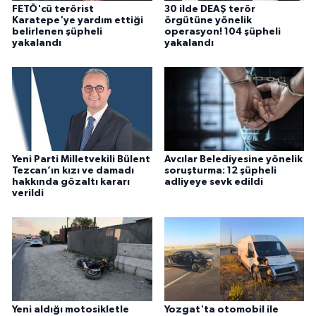
FETÖ'cü terörist
30 ilde DEAŞ terör
Karatepe'ye yardım ettiği
örgütüne yönelik
belirlenen şüpheli
operasyon! 104 şüpheli
yakalandı
yakalandı
Yeni Parti Milletvekili Bülent
Avcılar Belediyesine yönelik
Tezcan’ın kızı ve damadı
soruşturma: 12 şüpheli
hakkında gözaltı kararı
adliyeye sevk edildi
verildi
Yeni aldığı motosikletle
Yozgat'ta otomobil ile