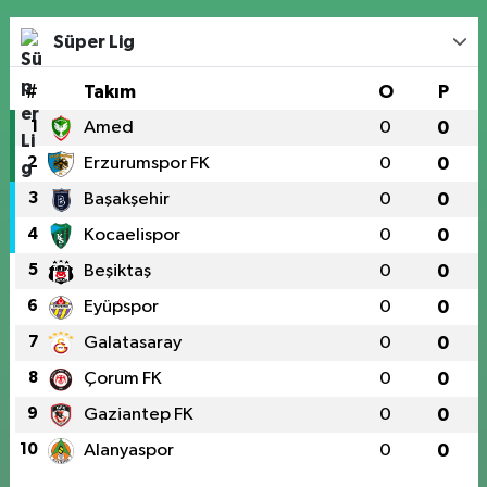
Süper Lig
#
Takım
O
P
1
Amed
0
0
2
Erzurumspor FK
0
0
3
Başakşehir
0
0
4
Kocaelispor
0
0
5
Beşiktaş
0
0
6
Eyüpspor
0
0
7
Galatasaray
0
0
8
Çorum FK
0
0
9
Gaziantep FK
0
0
10
Alanyaspor
0
0