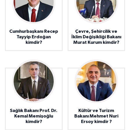
Cumhurbaşkanı Recep
Çevre, Şehircilik ve
Tayyip Erdoğan
İklim Değişikliği Bakanı
kimdir?
Murat Kurum kimdir?
Sağlık Bakanı Prof. Dr.
Kültür ve Turizm
Kemal Memişoğlu
Bakanı Mehmet Nuri
kimdir?
Ersoy kimdir ?