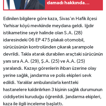
damadı hakkında
gözaltı kararı verildi
Edinilen bilgilere göre kaza, Sivas’ın Hafik ilçesi
Yarhisar köyü mevkiinde meydana geldi. Iğdır
istikametine seyir halinde olan S.A. (28)
idaresindeki 06 EP 475 plakalı otomobil,
sürücüsünün kontrolünden çıkarak şarampole
devrildi. Takla atarak durabilen araçtaki sürücünün
yanı sıra A.A. (29), Ş.A. (25) ve A.A. (25)
yaralandı. Kazayı görenlerin ihbarı üzerine olay
yerine sağlık, jandarma ve polis ekipleri sevk
edildi. Yaralılar ambulanslarla kentteki
hastanelere kaldırılırken 3 kişinin sağlık durumunun
ciddiyetini kuruduğu öğrenildi. Jandarma ekipleri,
kaza ile ilgili inceleme başlattı.