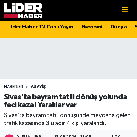
Gündem
Nöbetçi Eczaneler
Lider Haber TV Canlı Yayın
Ekonomi
Dünya
Politika
Hava Durumu
Asayiş
İstanbul Namaz Vakitleri
Dünya
Trafik Durumu
Magazin
Süper Lig Puan Durumu ve Fikstür
HABERLER
ASAYIŞ
Sivas'ta bayram tatili dönüş yolunda
Spor
Tüm Manşetler
feci kaza! Yaralılar var
Sivas’ta bayram tatili dönüşünde meydana gelen
Sağlık
Son Dakika Haberleri
trafik kazasında 3’ü ağır 4 kişi yaralandı.
Teknoloji
Haber Arşivi
SERHAT URAL