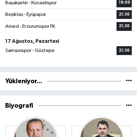
Başakşehir - Kocaelispor
19:00
Beşiktaş - Eyüpspor
21:30
Amed - Erzurumspor FK
21:30
17 Ağustos, Pazartesi
Samsunspor - Göztepe
21:30
Yükleniyor...
Biyografi