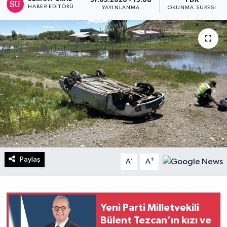
31.05.2026 - 13:08
1 DK
HABER EDITÖRÜ
YAYINLANMA
OKUNMA SÜRESI
Turizm
Kültür - Sanat
Lider Haber TV Canlı Yayın izle
Paylaş
-
+
A
A
Yeni Parti Milletvekili
Bülent Tezcan’ın kızı ve