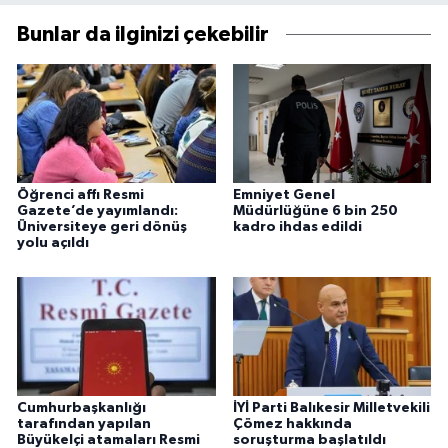
Bunlar da ilginizi çekebilir
Öğrenci affı Resmi
Emniyet Genel
Gazete’de yayımlandı:
Müdürlüğüne 6 bin 250
Üniversiteye geri dönüş
kadro ihdas edildi
yolu açıldı
Cumhurbaşkanlığı
İYİ Parti Balıkesir Milletvekili
tarafından yapılan
Çömez hakkında
Büyükelçi atamaları Resmi
soruşturma başlatıldı