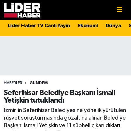
Gündem
Nöbetçi Eczaneler
Lider Haber TV Canlı Yayın
Ekonomi
Dünya
Politika
Hava Durumu
Asayiş
İstanbul Namaz Vakitleri
Dünya
Trafik Durumu
Magazin
Süper Lig Puan Durumu ve Fikstür
HABERLER
GÜNDEM
Seferihisar Belediye Başkanı İsmail
Spor
Tüm Manşetler
Yetişkin tutuklandı
İzmir'in Seferihisar Belediyesine yönelik yürütülen
Sağlık
Son Dakika Haberleri
rüşvet soruşturmasında gözaltına alınan Belediye
Başkanı İsmail Yetişkin ve 11 şüpheli çıkarıldıkları
Teknoloji
Haber Arşivi