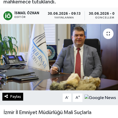
mahkemece tutuklandı.
Turizm
İSMAIL ÖZKAN
30.06.2026 - 09:13
30.06.2026 - 09
EDITÖR
YAYINLANMA
GÜNCELLEME
Kültür - Sanat
Lider Haber TV Canlı Yayın izle
Paylaş
-
+
A
A
İzmir İl Emniyet Müdürlüğü Mali Suçlarla