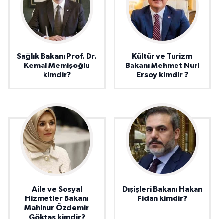
Sağlık Bakanı Prof. Dr.
Kültür ve Turizm
Kemal Memişoğlu
Bakanı Mehmet Nuri
kimdir?
Ersoy kimdir ?
Aile ve Sosyal
Dışişleri Bakanı Hakan
Hizmetler Bakanı
Fidan kimdir?
Mahinur Özdemir
Göktaş kimdir?