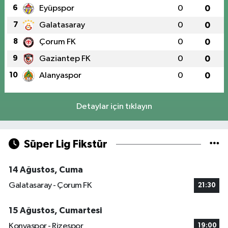
6
Eyüpspor
0
0
7
Galatasaray
0
0
8
Çorum FK
0
0
9
Gaziantep FK
0
0
10
Alanyaspor
0
0
Detaylar için tıklayın
Süper Lig Fikstür
14 Ağustos, Cuma
Galatasaray - Çorum FK
21:30
15 Ağustos, Cumartesi
Konyaspor - Rizespor
19:00