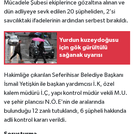
Mücadele Şubesi ekiplerince gözaltına alınan ve
dün adliyeye sevk edilen 20 şüpheliden, 2'si
savcılıktaki ifadelerinin ardından serbest bırakıldı.
Yurdun kuzeydoğusu
için gök gürültülü
sağanak uyarısı
Hakimliğe çıkarılan Seferihisar Belediye Başkanı
İsmail Yetişkin ile başkan yardımcısı İ.K, özel
kalem müdürü İ.Ç, yapı kontrol müdür vekili M.U.
ve şehir plancısı N.Ö.E'nin de aralarında
bulunduğu 12 zanlı tutuklandı, 6 şüpheli hakkında
adli kontrol kararı verildi.
Soruşturma