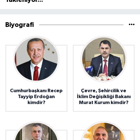
Biyografi
Cumhurbaşkanı Recep
Çevre, Şehircilik ve
Tayyip Erdoğan
İklim Değişikliği Bakanı
kimdir?
Murat Kurum kimdir?