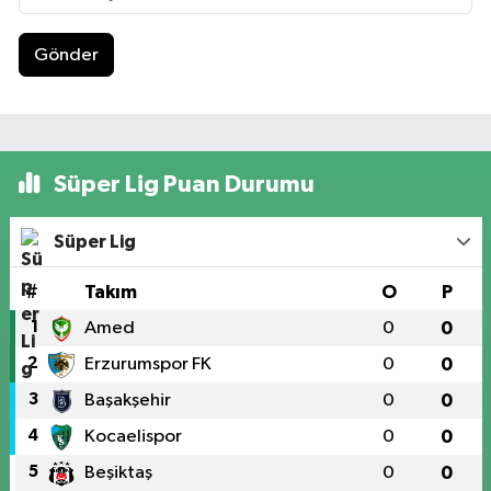
Gönder
Süper Lig Puan Durumu
Süper Lig
#
Takım
O
P
1
Amed
0
0
2
Erzurumspor FK
0
0
3
Başakşehir
0
0
4
Kocaelispor
0
0
5
Beşiktaş
0
0