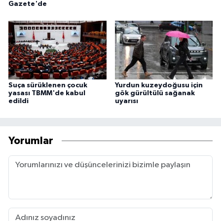
Gazete'de
Suça sürüklenen çocuk
Yurdun kuzeydoğusu için
yasası TBMM'de kabul
gök gürültülü sağanak
edildi
uyarısı
Yorumlar