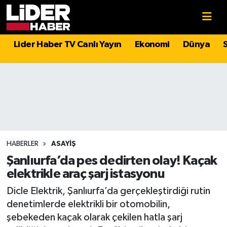
Gündem
Nöbetçi Eczaneler
Lider Haber TV Canlı Yayın
Ekonomi
Dünya
Politika
Hava Durumu
Asayiş
İstanbul Namaz Vakitleri
Dünya
Trafik Durumu
Magazin
Süper Lig Puan Durumu ve Fikstür
HABERLER
ASAYIŞ
Şanlıurfa’da pes dedirten olay! Kaçak
Spor
Tüm Manşetler
elektrikle araç şarj istasyonu
Dicle Elektrik, Şanlıurfa’da gerçekleştirdiği rutin
Sağlık
Son Dakika Haberleri
denetimlerde elektrikli bir otomobilin,
şebekeden kaçak olarak çekilen hatla şarj
Teknoloji
Haber Arşivi