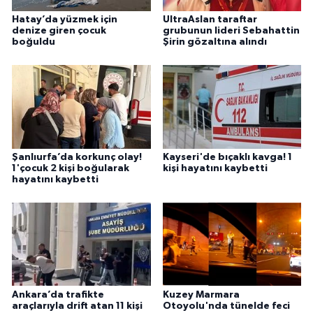
Hatay’da yüzmek için
UltraAslan taraftar
denize giren çocuk
grubunun lideri Sebahattin
boğuldu
Şirin gözaltına alındı
Şanlıurfa’da korkunç olay!
Kayseri'de bıçaklı kavga! 1
1'çocuk 2 kişi boğularak
kişi hayatını kaybetti
hayatını kaybetti
Ankara’da trafikte
Kuzey Marmara
araçlarıyla drift atan 11 kişi
Otoyolu'nda tünelde feci