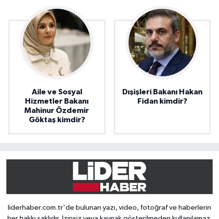
Aile ve Sosyal
Dışişleri Bakanı Hakan
Hizmetler Bakanı
Fidan kimdir?
Mahinur Özdemir
Göktaş kimdir?
liderhaber.com.tr'de bulunan yazı, video, fotoğraf ve haberlerin
her hakkı saklıdır. İzinsiz veya kaynak gösterilmeden kullanılamaz.