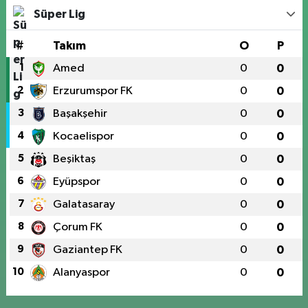
Süper Lig
#
Takım
O
P
1
Amed
0
0
2
Erzurumspor FK
0
0
3
Başakşehir
0
0
4
Kocaelispor
0
0
5
Beşiktaş
0
0
6
Eyüpspor
0
0
7
Galatasaray
0
0
8
Çorum FK
0
0
9
Gaziantep FK
0
0
10
Alanyaspor
0
0