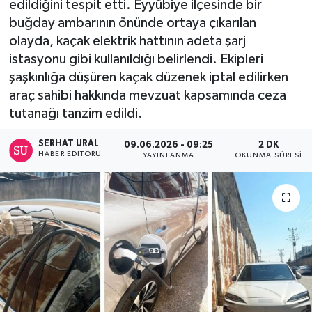
edildiğini tespit etti. Eyyübiye ilçesinde bir
buğday ambarının önünde ortaya çıkarılan
Turizm
olayda, kaçak elektrik hattının adeta şarj
istasyonu gibi kullanıldığı belirlendi. Ekipleri
Kültür - Sanat
şaşkınlığa düşüren kaçak düzenek iptal edilirken
araç sahibi hakkında mevzuat kapsamında ceza
Lider Haber TV Canlı Yayın izle
tutanağı tanzim edildi.
SERHAT URAL
09.06.2026 - 09:25
2 DK
HABER EDITÖRÜ
YAYINLANMA
OKUNMA SÜRESI