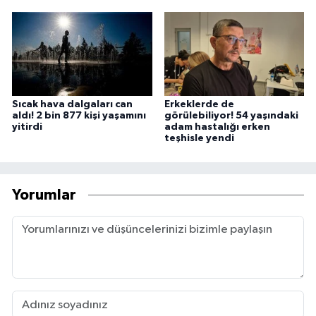
Sıcak hava dalgaları can
Erkeklerde de
aldı! 2 bin 877 kişi yaşamını
görülebiliyor! 54 yaşındaki
yitirdi
adam hastalığı erken
teşhisle yendi
Yorumlar