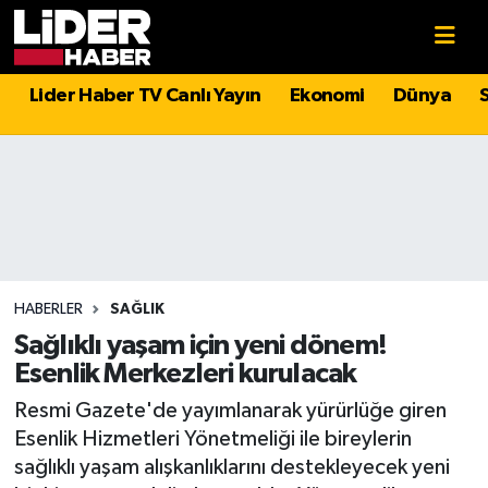
Gündem
Nöbetçi Eczaneler
Lider Haber TV Canlı Yayın
Ekonomi
Dünya
Politika
Hava Durumu
Asayiş
İstanbul Namaz Vakitleri
Dünya
Trafik Durumu
Magazin
Süper Lig Puan Durumu ve Fikstür
HABERLER
SAĞLIK
Sağlıklı yaşam için yeni dönem!
Spor
Tüm Manşetler
Esenlik Merkezleri kurulacak
Resmi Gazete'de yayımlanarak yürürlüğe giren
Sağlık
Son Dakika Haberleri
Esenlik Hizmetleri Yönetmeliği ile bireylerin
sağlıklı yaşam alışkanlıklarını destekleyecek yeni
Teknoloji
Haber Arşivi