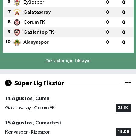
6
Eyüpspor
0
0
7
Galatasaray
0
0
8
Çorum FK
0
0
9
Gaziantep FK
0
0
10
Alanyaspor
0
0
Detaylar için tıklayın
Süper Lig Fikstür
14 Ağustos, Cuma
Galatasaray - Çorum FK
21:30
15 Ağustos, Cumartesi
Konyaspor - Rizespor
19:00