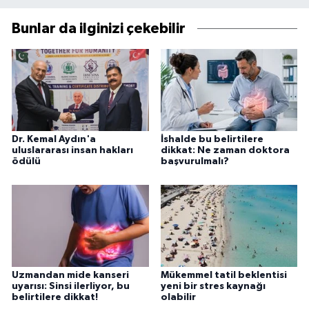
Bunlar da ilginizi çekebilir
Dr. Kemal Aydın'a
İshalde bu belirtilere
uluslararası insan hakları
dikkat: Ne zaman doktora
ödülü
başvurulmalı?
Uzmandan mide kanseri
Mükemmel tatil beklentisi
uyarısı: Sinsi ilerliyor, bu
yeni bir stres kaynağı
belirtilere dikkat!
olabilir