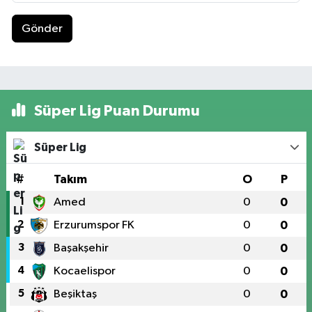
Gönder
Süper Lig Puan Durumu
Süper Lig
#
Takım
O
P
1
Amed
0
0
2
Erzurumspor FK
0
0
3
Başakşehir
0
0
4
Kocaelispor
0
0
5
Beşiktaş
0
0