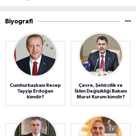
Biyografi
Cumhurbaşkanı Recep
Çevre, Şehircilik ve
Tayyip Erdoğan
İklim Değişikliği Bakanı
kimdir?
Murat Kurum kimdir?