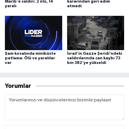
Marib'e saldırı: 2 ölü, 14
kararından geri adım
yaralı
atmadı
Şam kırsalında minibüste
İsrail'in Gazze Şeridi’ndeki
patlama: Ölü ve yaralılar
saldırılarında can kaybı 73
var
bin 382'ye yükseldi
Yorumlar