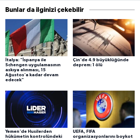
Bunlar da ilginizi çekebilir
İtalya: "İspanya ile
Çin'de 4.9 büyüklüğünde
Schengen uygulamasının
deprem: 1 ölü
askıya alınması, 15
Ağustos'a kadar devam
edecek"
Yemen'de Husilerden
UEFA, FIFA
hükümetin kontrolündeki
organizasyonlarını boykot