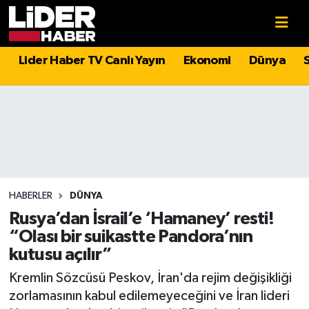
Gündem
Nöbetçi Eczaneler
Lider Haber TV Canlı Yayın
Ekonomi
Dünya
Politika
Hava Durumu
Asayiş
İstanbul Namaz Vakitleri
Dünya
Trafik Durumu
Magazin
Süper Lig Puan Durumu ve Fikstür
HABERLER
DÜNYA
Rusya’dan İsrail’e ‘Hamaney’ resti!
Spor
Tüm Manşetler
“Olası bir suikastte Pandora’nın
kutusu açılır”
Sağlık
Son Dakika Haberleri
Kremlin Sözcüsü Peskov, İran'da rejim değişikliği
zorlamasının kabul edilemeyeceğini ve İran lideri
Teknoloji
Haber Arşivi