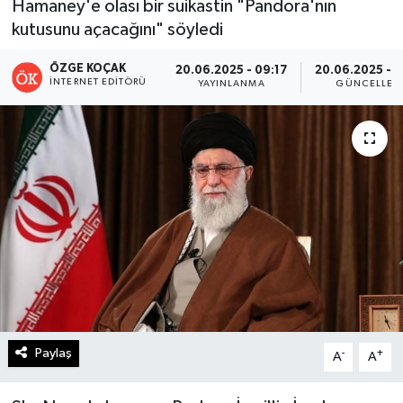
Hamaney'e olası bir suikastin "Pandora'nın
kutusunu açacağını" söyledi
Turizm
ÖZGE KOÇAK
20.06.2025 - 09:17
20.06.2025 - 
Kültür - Sanat
İNTERNET EDITÖRÜ
YAYINLANMA
GÜNCELLEM
Lider Haber TV Canlı Yayın izle
Paylaş
-
+
A
A