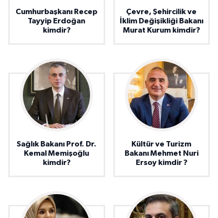
Cumhurbaşkanı Recep
Çevre, Şehircilik ve
Tayyip Erdoğan
İklim Değişikliği Bakanı
kimdir?
Murat Kurum kimdir?
Sağlık Bakanı Prof. Dr.
Kültür ve Turizm
Kemal Memişoğlu
Bakanı Mehmet Nuri
kimdir?
Ersoy kimdir ?