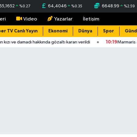
55,1652
64,4046
6648.99
%
0.27
%
0.35
%
2.59
eri
Video
Yazarlar
İletişim
er TV Canlı Yayın
Ekonomi
Dünya
Spor
Gün
kızı ve damadı hakkında gözaltı kararı verildi
10:19
Marmaris açı