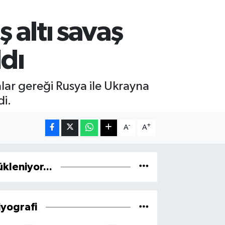
 altı savaş
ldı
lar gereği Rusya ile Ukrayna
di.
-
+
A
A
ükleniyor...
iyografi