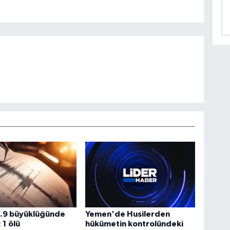
4.9 büyüklüğünde
Yemen'de Husilerden
1 ölü
hükümetin kontrolündeki