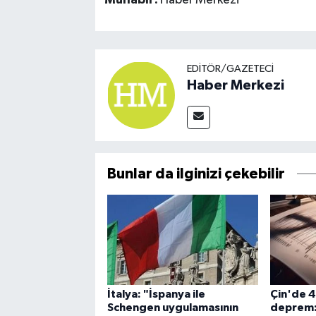
Muhabir:
Haber Merkezi
EDITÖR/GAZETECI
Haber Merkezi
Bunlar da ilginizi çekebilir
İtalya: "İspanya ile
Çin'de 
Schengen uygulamasının
deprem: 