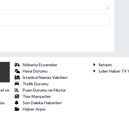
Nöbetçi Eczaneler
İletişim
Hava Durumu
Lider Haber TV Y
İstanbul Namaz Vakitleri
Trafik Durumu
Puan Durumu ve Fikstür
raf ve
Tüm Manşetler
Son Dakika Haberleri
las
Haber Arşivi