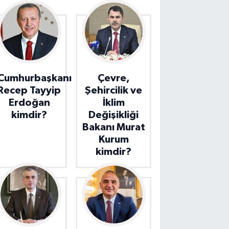
Cumhurbaşkanı
Çevre,
Recep Tayyip
Şehircilik ve
Erdoğan
İklim
kimdir?
Değişikliği
Bakanı Murat
Kurum
kimdir?