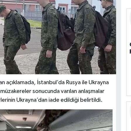
n açıklamada, İstanbul’da Rusya ile Ukrayna
 müzakereler sonucunda varılan anlaşmalar
rlerinin Ukrayna’dan iade edildiği belirtildi.