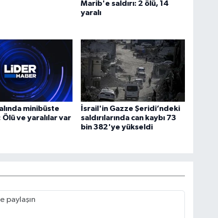
Marib'e saldırı: 2 ölü, 14
yaralı
alında minibüste
İsrail'in Gazze Şeridi’ndeki
 Ölü ve yaralılar var
saldırılarında can kaybı 73
bin 382'ye yükseldi