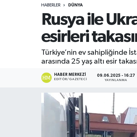
HABERLER
DÜNYA
Turizm
Rusya ile Ukr
Kültür - Sanat
esirleri takas
Lider Haber TV Canlı Yayın izle
Türkiye’nin ev sahipliğinde İ
arasında 25 yaş altı esir takası
HABER MERKEZI
09.06.2025 - 16:27
EDITÖR/GAZETECI
YAYINLANMA