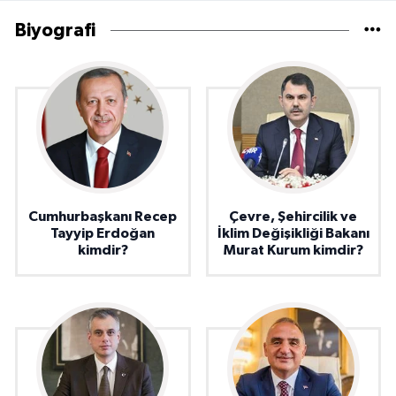
Biyografi
Cumhurbaşkanı Recep
Çevre, Şehircilik ve
Tayyip Erdoğan
İklim Değişikliği Bakanı
kimdir?
Murat Kurum kimdir?