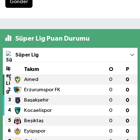
Gönder
Süper Lig Puan Durumu
Süper Lig
#
Takım
O
P
1
Amed
0
0
2
Erzurumspor FK
0
0
3
Başakşehir
0
0
4
Kocaelispor
0
0
5
Beşiktaş
0
0
6
Eyüpspor
0
0