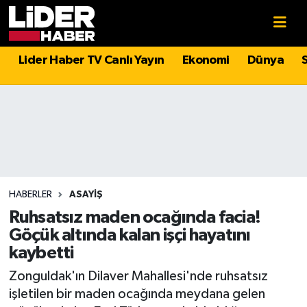
Gündem
Nöbetçi Eczaneler
Lider Haber TV Canlı Yayın
Ekonomi
Dünya
Politika
Hava Durumu
Asayiş
İstanbul Namaz Vakitleri
Dünya
Trafik Durumu
Magazin
Süper Lig Puan Durumu ve Fikstür
HABERLER
ASAYIŞ
Ruhsatsız maden ocağında facia!
Spor
Tüm Manşetler
Göçük altında kalan işçi hayatını
kaybetti
Sağlık
Son Dakika Haberleri
Zonguldak'ın Dilaver Mahallesi'nde ruhsatsız
işletilen bir maden ocağında meydana gelen
Teknoloji
Haber Arşivi