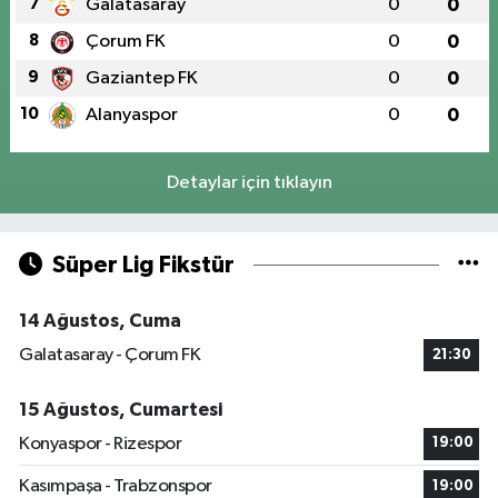
7
Galatasaray
0
0
8
Çorum FK
0
0
9
Gaziantep FK
0
0
10
Alanyaspor
0
0
Detaylar için tıklayın
Süper Lig Fikstür
14 Ağustos, Cuma
Galatasaray - Çorum FK
21:30
15 Ağustos, Cumartesi
Konyaspor - Rizespor
19:00
Kasımpaşa - Trabzonspor
19:00