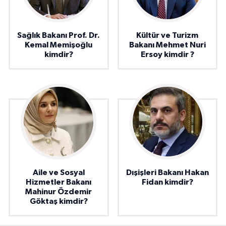
Sağlık Bakanı Prof. Dr.
Kültür ve Turizm
Kemal Memişoğlu
Bakanı Mehmet Nuri
kimdir?
Ersoy kimdir ?
Aile ve Sosyal
Dışişleri Bakanı Hakan
Hizmetler Bakanı
Fidan kimdir?
Mahinur Özdemir
Göktaş kimdir?