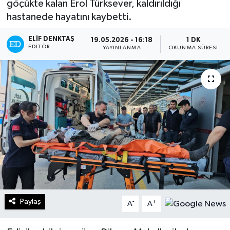
göçükte kalan Erol Türksever, kaldırıldığı
hastanede hayatını kaybetti.
Turizm
ELIF DENKTAŞ
19.05.2026 - 16:18
1 DK
Kültür - Sanat
EDITÖR
YAYINLANMA
OKUNMA SÜRESI
Lider Haber TV Canlı Yayın izle
Paylaş
-
+
A
A