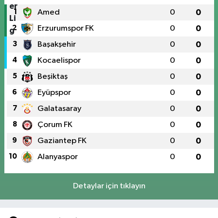
1
Amed
0
0
2
Erzurumspor FK
0
0
3
Başakşehir
0
0
4
Kocaelispor
0
0
5
Beşiktaş
0
0
6
Eyüpspor
0
0
7
Galatasaray
0
0
8
Çorum FK
0
0
9
Gaziantep FK
0
0
10
Alanyaspor
0
0
Detaylar için tıklayın