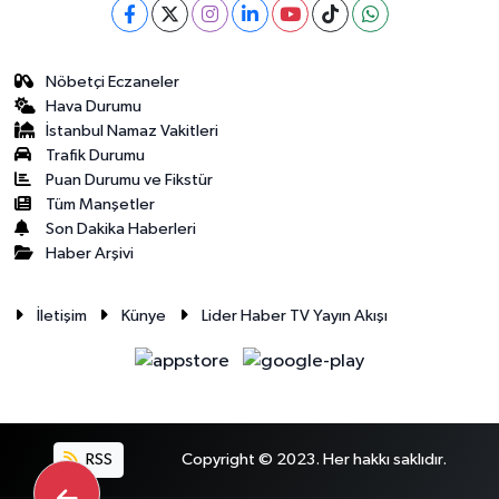
Nöbetçi Eczaneler
Hava Durumu
İstanbul Namaz Vakitleri
Trafik Durumu
Puan Durumu ve Fikstür
Tüm Manşetler
Son Dakika Haberleri
Haber Arşivi
İletişim
Künye
Lider Haber TV Yayın Akışı
RSS
Copyright © 2023. Her hakkı saklıdır.