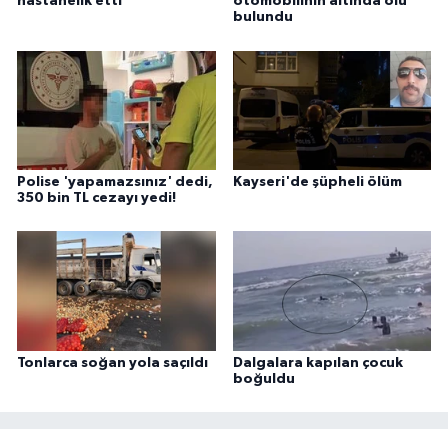
hastanelik etti
otomobilinin altında ölü
bulundu
Polise 'yapamazsınız' dedi,
Kayseri'de şüpheli ölüm
350 bin TL cezayı yedi!
Tonlarca soğan yola saçıldı
Dalgalara kapılan çocuk
boğuldu