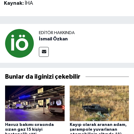
Kaynak:
İHA
EDITÖR HAKKINDA
İsmail Özkan
Bunlar da ilginizi çekebilir
Havuz bakımı sırasında
Kayıp olarak aranan adam,
sızan gaz 15 kişiyi
şarampole yuvarlanan