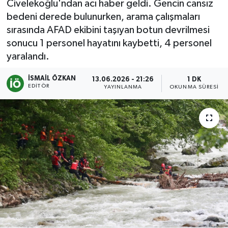
Civelekoğlu'ndan acı haber geldi. Gencin cansız
bedeni derede bulunurken, arama çalışmaları
Turizm
sırasında AFAD ekibini taşıyan botun devrilmesi
sonucu 1 personel hayatını kaybetti, 4 personel
Kültür - Sanat
yaralandı.
Lider Haber TV Canlı Yayın izle
İSMAIL ÖZKAN
13.06.2026 - 21:26
1 DK
EDITÖR
YAYINLANMA
OKUNMA SÜRESI