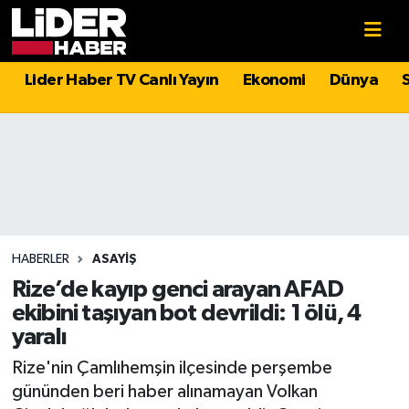
Gündem
Nöbetçi Eczaneler
Lider Haber TV Canlı Yayın
Ekonomi
Dünya
Politika
Hava Durumu
Asayiş
İstanbul Namaz Vakitleri
Dünya
Trafik Durumu
Magazin
Süper Lig Puan Durumu ve Fikstür
HABERLER
ASAYIŞ
Rize’de kayıp genci arayan AFAD
Spor
Tüm Manşetler
ekibini taşıyan bot devrildi: 1 ölü, 4
yaralı
Sağlık
Son Dakika Haberleri
Rize'nin Çamlıhemşin ilçesinde perşembe
gününden beri haber alınamayan Volkan
Teknoloji
Haber Arşivi