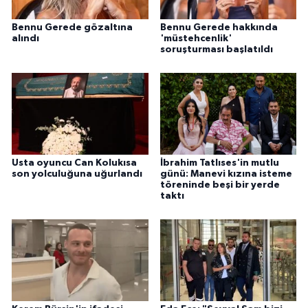
Bennu Gerede gözaltına
Bennu Gerede hakkında
alındı
'müstehcenlik'
soruşturması başlatıldı
Usta oyuncu Can Kolukısa
İbrahim Tatlıses'in mutlu
son yolculuğuna uğurlandı
günü: Manevi kızına isteme
töreninde beşi bir yerde
taktı