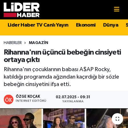
Gündem
Nöbetçi Eczaneler
Lider Haber TV Canlı Yayın
Ekonomi
Dünya
Politika
Hava Durumu
HABERLER
MAGAZIN
Asayiş
İstanbul Namaz Vakitleri
Rihanna'nın üçüncü bebeğin cinsiyeti
ortaya çıktı
Dünya
Trafik Durumu
Rihanna'nın çocuklarının babası A$AP Rocky,
katıldığı programda ağzından kaçırdığı bir sözle
Magazin
Süper Lig Puan Durumu ve Fikstür
bebeğin cinsiyetini ifşa etti.
Spor
Tüm Manşetler
ÖZGE KOÇAK
02.07.2025 - 09:31
İNTERNET EDITÖRÜ
YAYINLANMA
Sağlık
Son Dakika Haberleri
Teknoloji
Haber Arşivi