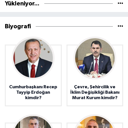
Yükleniyor...
Biyografi
Cumhurbaşkanı Recep
Çevre, Şehircilik ve
Tayyip Erdoğan
İklim Değişikliği Bakanı
kimdir?
Murat Kurum kimdir?