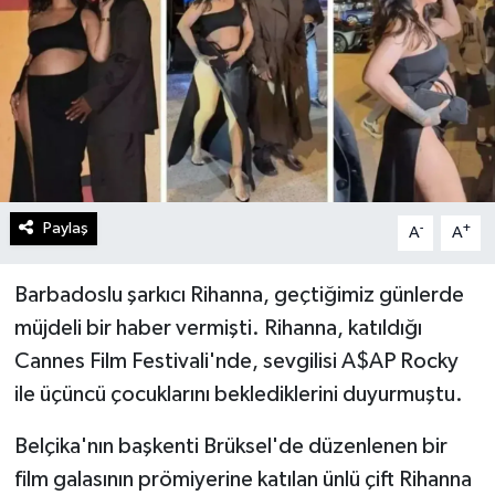
Turizm
Kültür - Sanat
Lider Haber TV Canlı Yayın izle
Paylaş
-
+
A
A
Barbadoslu şarkıcı Rihanna, geçtiğimiz günlerde
müjdeli bir haber vermişti. Rihanna, katıldığı
Cannes Film Festivali'nde, sevgilisi A$AP Rocky
ile üçüncü çocuklarını beklediklerini duyurmuştu.
Belçika'nın başkenti Brüksel'de düzenlenen bir
film galasının prömiyerine katılan ünlü çift Rihanna