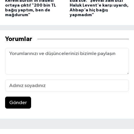
Kerem Bürsin'in ifadesi
Eda Ece: "Şevval Sam bizi
ortaya çıktı! "200 bin TL
Haluk Levent'e karşı uyardı,
bağış yaptım, ben de
Ahbap'a hiç bağış
mağdurum"
yapmadım"
Yorumlar
Gönder