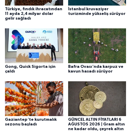
Türkiye, fındık ihracatından
İstanbul kruvaziyer
11 ayda 2,4 milyar dolar
turizminde yükseliş sürüyor
gelir sağladı
Gong, Quick Sigorta için
Bafra Ovası'nda karpuz ve
çaldı
kavun hasadı sürüyor
Gaziantep'te kurutmalık
GÜNCEL ALTIN FİYATLARI 6
sezonu başladı
AĞUSTOS 2026 | Gram altın
ne kadar oldu, çeyrek altın