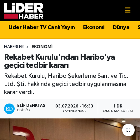
Gündem
Nöbetçi Eczaneler
Lider Haber TV Canlı Yayın
Ekonomi
Dünya
Politika
Hava Durumu
HABERLER
EKONOMI
Asayiş
İstanbul Namaz Vakitleri
Rekabet Kurulu'ndan Haribo'ya
geçici tedbir kararı
Dünya
Trafik Durumu
Rekabet Kurulu, Haribo Şekerleme San. ve Tic.
Ltd. Şti. hakkında geçici tedbir uygulanmasına
Magazin
Süper Lig Puan Durumu ve Fikstür
karar verdi.
Spor
Tüm Manşetler
ELIF DENKTAŞ
03.07.2026 - 16:33
1 DK
EDITÖR
YAYINLANMA
OKUNMA SÜRESI
Sağlık
Son Dakika Haberleri
Teknoloji
Haber Arşivi