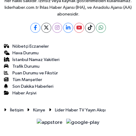
her hakkı saklıdır. İzinsiz veya kaynak gösterilmeden kullanılamaz.
liderhaber.com.tr İhlas Haber Ajansı (İHA), ve Anadolu Ajansı (AA)
abonesidir.
Nöbetçi Eczaneler
Hava Durumu
İstanbul Namaz Vakitleri
Trafik Durumu
Puan Durumu ve Fikstür
Tüm Manşetler
Son Dakika Haberleri
Haber Arşivi
İletişim
Künye
Lider Haber TV Yayın Akışı