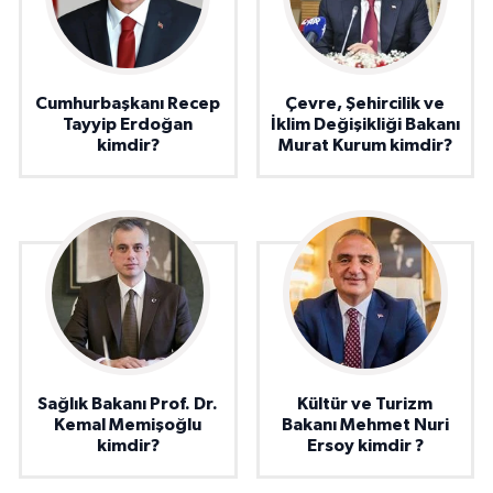
Cumhurbaşkanı Recep
Çevre, Şehircilik ve
Tayyip Erdoğan
İklim Değişikliği Bakanı
kimdir?
Murat Kurum kimdir?
Sağlık Bakanı Prof. Dr.
Kültür ve Turizm
Kemal Memişoğlu
Bakanı Mehmet Nuri
kimdir?
Ersoy kimdir ?