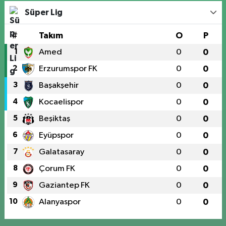
Süper Lig
#
Takım
O
P
1
Amed
0
0
2
Erzurumspor FK
0
0
3
Başakşehir
0
0
4
Kocaelispor
0
0
5
Beşiktaş
0
0
6
Eyüpspor
0
0
7
Galatasaray
0
0
8
Çorum FK
0
0
9
Gaziantep FK
0
0
10
Alanyaspor
0
0