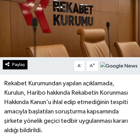
Turizm
Kültür - Sanat
Lider Haber TV Canlı Yayın izle
Paylaş
-
+
A
A
Rekabet Kurumundan yapılan açıklamada,
Kurulun, Haribo hakkında Rekabetin Korunması
Hakkında Kanun'u ihlal edip etmediğinin tespiti
amacıyla başlatılan soruşturma kapsamında
şirkete yönelik geçici tedbir uygulanması kararı
aldığı bildirildi.