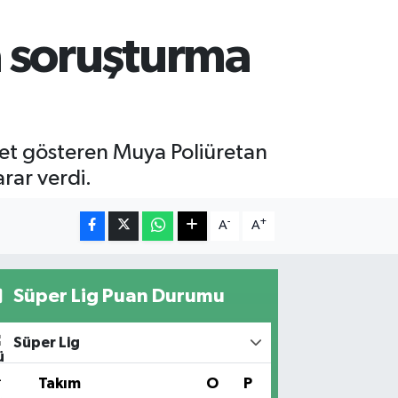
 soruşturma
iyet gösteren Muya Poliüretan
rar verdi.
-
+
A
A
Süper Lig Puan Durumu
Süper Lig
#
Takım
O
P