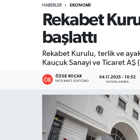
HABERLER
EKONOMI
Turizm
Rekabet Kuru
Kültür - Sanat
başlattı
Lider Haber TV Canlı Yayın izle
Rekabet Kurulu, terlik ve aya
Kauçuk Sanayi ve Ticaret AŞ 
ÖZGE KOÇAK
04.11.2025 - 10:52
İNTERNET EDITÖRÜ
YAYINLANMA