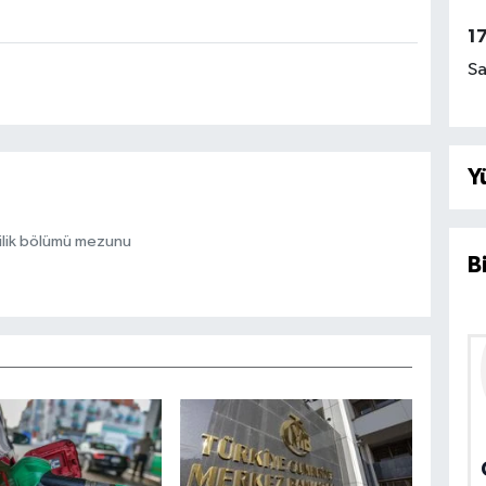
1
Sa
Y
ilik bölümü mezunu
B