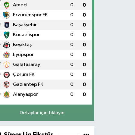
1
Amed
0
0
2
Erzurumspor FK
0
0
3
Başakşehir
0
0
4
Kocaelispor
0
0
5
Beşiktaş
0
0
6
Eyüpspor
0
0
7
Galatasaray
0
0
8
Çorum FK
0
0
9
Gaziantep FK
0
0
0
Alanyaspor
0
0
Detaylar için tıklayın
Süper Lig Fikstür