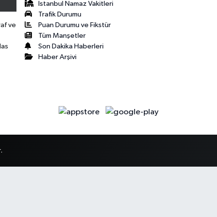
İstanbul Namaz Vakitleri
Trafik Durumu
Puan Durumu ve Fikstür
raf ve
Tüm Manşetler
Son Dakika Haberleri
las
Haber Arşivi
.