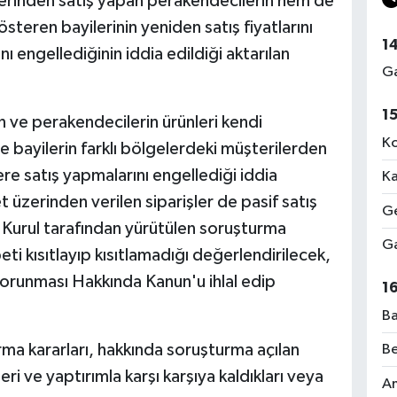
zerinden satış yapan perakendecilerin hem de
steren bayilerinin yeniden satış fiyatlarını
1
ını engellediğinin iddia edildiği aktarılan
Ga
1
in ve perakendecilerin ürünleri kendi
Ko
 ve bayilerin farklı bölgelerdeki müşterilerden
ere satış yapmalarını engellediği iddia
Ka
t üzerinden verilen siparişler de pasif satış
Ge
Kurul tarafından yürütülen soruşturma
Ga
i kısıtlayıp kısıtlamadığı değerlendirilecek,
 Korunması Hakkında Kanun'u ihlal edip
1
Ba
ma kararları, hakkında soruşturma açılan
Be
leri ve yaptırımla karşı karşıya kaldıkları veya
Am