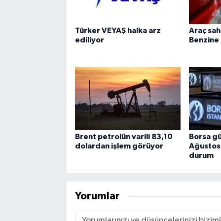
Türker VEYAŞ halka arz
Araç sah
ediliyor
Benzine 
Brent petrolün varili 83,10
Borsa gü
dolardan işlem görüyor
Ağustos
durum
Yorumlar