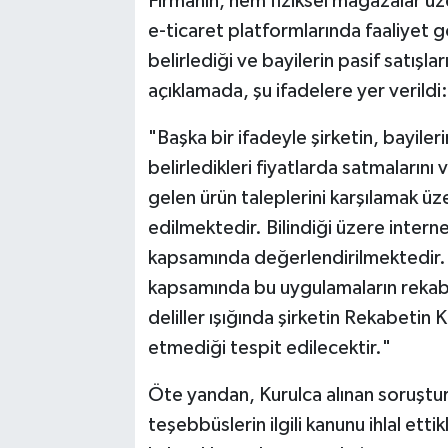
Firmanın, hem fiziksel mağazalar ü
e-ticaret platformlarında faaliyet gö
belirlediği ve bayilerin pasif satışlar
açıklamada, şu ifadelere yer verildi:
"Başka bir ifadeyle şirketin, bayiler
belirledikleri fiyatlarda satmalarını
gelen ürün taleplerini karşılamak üz
edilmektedir. Bilindiği üzere interne
kapsamında değerlendirilmektedir. 
kapsamında bu uygulamaların rekabet
deliller ışığında şirketin Rekabetin
etmediği tespit edilecektir."
Öte yandan, Kurulca alınan soruştur
teşebbüslerin ilgili kanunu ihlal ettik