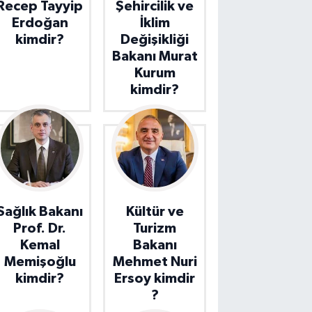
Recep Tayyip
Şehircilik ve
Erdoğan
İklim
kimdir?
Değişikliği
Bakanı Murat
Kurum
kimdir?
Sağlık Bakanı
Kültür ve
Prof. Dr.
Turizm
Kemal
Bakanı
Memişoğlu
Mehmet Nuri
kimdir?
Ersoy kimdir
?