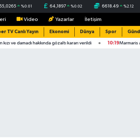
55,0265
64,1897
6618.49
%
0.01
%
0.02
%
2.12
eri
Video
Yazarlar
İletişim
er TV Canlı Yayın
Ekonomi
Dünya
Spor
Gün
kızı ve damadı hakkında gözaltı kararı verildi
10:19
Marmaris aç