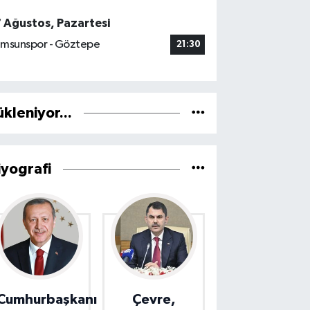
7 Ağustos, Pazartesi
msunspor - Göztepe
21:30
ükleniyor...
iyografi
Cumhurbaşkanı
Çevre,