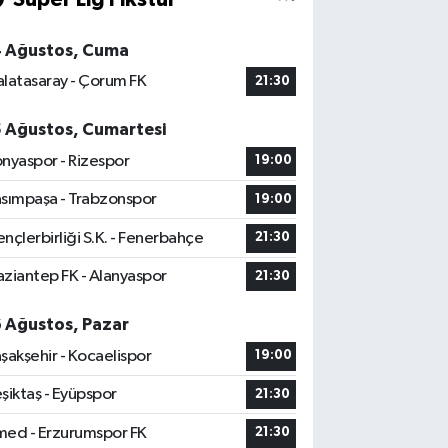
4 Ağustos, Cuma
latasaray - Çorum FK
21:30
5 Ağustos, Cumartesi
nyaspor - Rizespor
19:00
sımpaşa - Trabzonspor
19:00
nçlerbirliği S.K. - Fenerbahçe
21:30
ziantep FK - Alanyaspor
21:30
6 Ağustos, Pazar
şakşehir - Kocaelispor
19:00
şiktaş - Eyüpspor
21:30
ed - Erzurumspor FK
21:30