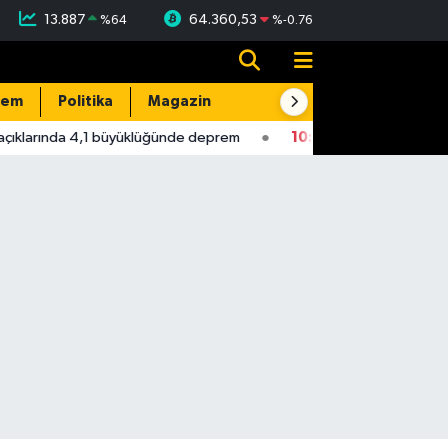
13.887
64.360,53
%
64
%
-0.76
dem
Politika
Magazin
Resmi İlanlar
E-Gazete
ıklarında 4,1 büyüklüğünde deprem
10:56
Yeni Parti Milletvekil