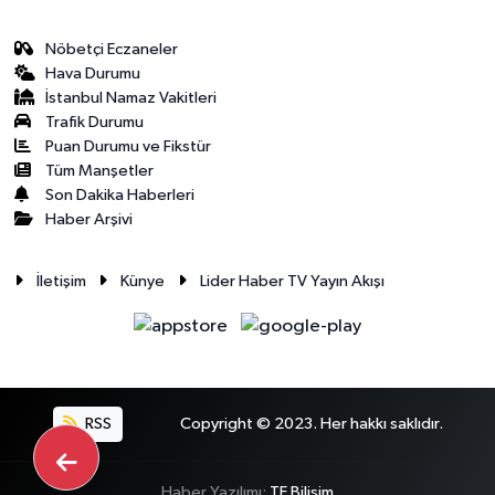
Nöbetçi Eczaneler
Hava Durumu
İstanbul Namaz Vakitleri
Trafik Durumu
Puan Durumu ve Fikstür
Tüm Manşetler
Son Dakika Haberleri
Haber Arşivi
İletişim
Künye
Lider Haber TV Yayın Akışı
RSS
Copyright © 2023. Her hakkı saklıdır.
Haber Yazılımı:
TE Bilişim