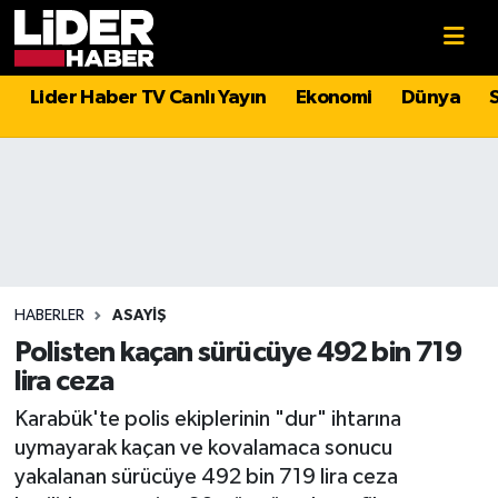
Gündem
Nöbetçi Eczaneler
Lider Haber TV Canlı Yayın
Ekonomi
Dünya
Politika
Hava Durumu
Asayiş
İstanbul Namaz Vakitleri
Dünya
Trafik Durumu
Magazin
Süper Lig Puan Durumu ve Fikstür
HABERLER
ASAYIŞ
Polisten kaçan sürücüye 492 bin 719
Spor
Tüm Manşetler
lira ceza
Karabük'te polis ekiplerinin "dur" ihtarına
Sağlık
Son Dakika Haberleri
uymayarak kaçan ve kovalamaca sonucu
yakalanan sürücüye 492 bin 719 lira ceza
Teknoloji
Haber Arşivi