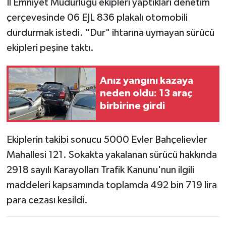
İl Emniyet Müdürlüğü ekipleri yaptıkları denetim
çerçevesinde 06 EJL 836 plakalı otomobili
durdurmak istedi. "Dur" ihtarına uymayan sürücü
ekipleri peşine taktı.
Anız yangını kazaya
neden oldu: 13 araç
birbirine girdi
Ekiplerin takibi sonucu 5000 Evler Bahçelievler
Mahallesi 121. Sokakta yakalanan sürücü hakkında
2918 sayılı Karayolları Trafik Kanunu'nun ilgili
maddeleri kapsamında toplamda 492 bin 719 lira
para cezası kesildi.