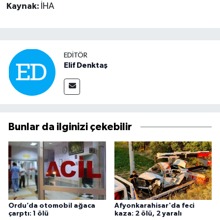
Kaynak:
İHA
EDITÖR
Elif Denktaş
Bunlar da ilginizi çekebilir
Ordu’da otomobil ağaca
Afyonkarahisar'da feci
çarptı: 1 ölü
kaza: 2 ölü, 2 yaralı