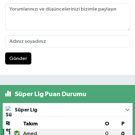
Gönder
Süper Lig Puan Durumu
Süper Lig
#
Takım
O
P
1
Amed
0
0