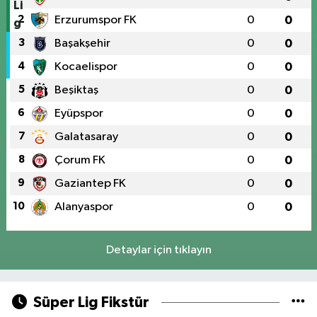
2
Erzurumspor FK
0
0
3
Başakşehir
0
0
4
Kocaelispor
0
0
5
Beşiktaş
0
0
6
Eyüpspor
0
0
7
Galatasaray
0
0
8
Çorum FK
0
0
9
Gaziantep FK
0
0
10
Alanyaspor
0
0
Detaylar için tıklayın
Süper Lig Fikstür