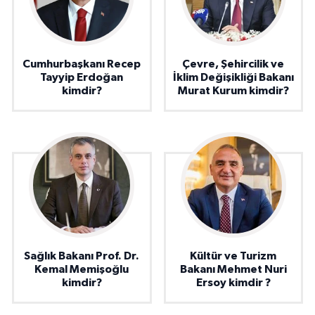
Cumhurbaşkanı Recep
Çevre, Şehircilik ve
Tayyip Erdoğan
İklim Değişikliği Bakanı
kimdir?
Murat Kurum kimdir?
Sağlık Bakanı Prof. Dr.
Kültür ve Turizm
Kemal Memişoğlu
Bakanı Mehmet Nuri
kimdir?
Ersoy kimdir ?