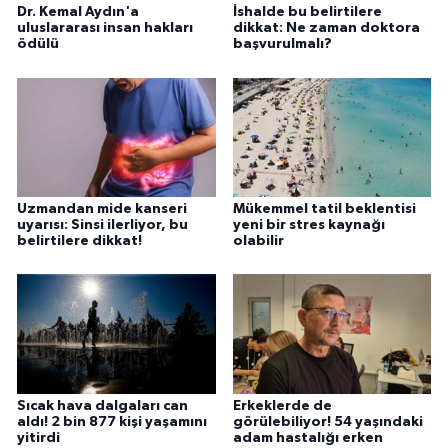
Dr. Kemal Aydın'a
İshalde bu belirtilere
uluslararası insan hakları
dikkat: Ne zaman doktora
ödülü
başvurulmalı?
Uzmandan mide kanseri
Mükemmel tatil beklentisi
uyarısı: Sinsi ilerliyor, bu
yeni bir stres kaynağı
belirtilere dikkat!
olabilir
Sıcak hava dalgaları can
Erkeklerde de
aldı! 2 bin 877 kişi yaşamını
görülebiliyor! 54 yaşındaki
yitirdi
adam hastalığı erken