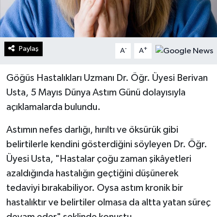
Paylaş
-
+
A
A
Göğüs Hastalıkları Uzmanı Dr. Öğr. Üyesi Berivan
Usta, 5 Mayıs Dünya Astım Günü dolayısıyla
açıklamalarda bulundu.
Astımın nefes darlığı, hırıltı ve öksürük gibi
belirtilerle kendini gösterdiğini söyleyen Dr. Öğr.
Üyesi Usta, "Hastalar çoğu zaman şikâyetleri
azaldığında hastalığın geçtiğini düşünerek
tedaviyi bırakabiliyor. Oysa astım kronik bir
hastalıktır ve belirtiler olmasa da altta yatan süreç
devam eder" şeklinde konuştu.