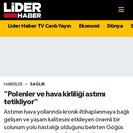
Gündem
Nöbetçi Eczaneler
Lider Haber TV Canlı Yayın
Ekonomi
Dünya
Politika
Hava Durumu
Asayiş
İstanbul Namaz Vakitleri
Dünya
Trafik Durumu
Magazin
Süper Lig Puan Durumu ve Fikstür
HABERLER
SAĞLIK
"Polenler ve hava kirliliği astımı
Spor
Tüm Manşetler
tetikliyor"
Astımın hava yollarında kronik iltihaplanmaya bağlı
Sağlık
Son Dakika Haberleri
gelişen ve yaşam kalitesini etkileyen önemli bir
solunum yolu hastalığı olduğunu belirten Göğüs
Teknoloji
Haber Arşivi