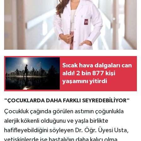
Sıcak hava dalgaları can
aldı! 2 bin 877 kişi
yaşamını yitirdi
"ÇOCUKLARDA DAHA FARKLI SEYREDEBİLİYOR"
Çocukluk çağında görülen astımın çoğunlukla
alerjik kökenli olduğunu ve yaşla birlikte
hafifleyebildiğini söyleyen Dr. Öğr. Üyesi Usta,
yetişkinlerde ise hastalığın daha kalıcı olma