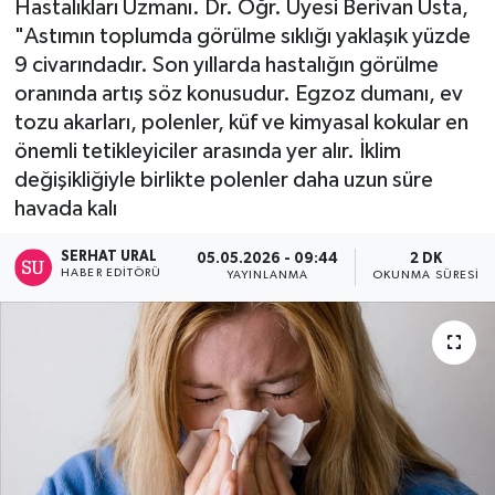
Hastalıkları Uzmanı. Dr. Öğr. Üyesi Berivan Usta,
"Astımın toplumda görülme sıklığı yaklaşık yüzde
Turizm
9 civarındadır. Son yıllarda hastalığın görülme
oranında artış söz konusudur. Egzoz dumanı, ev
Kültür - Sanat
tozu akarları, polenler, küf ve kimyasal kokular en
önemli tetikleyiciler arasında yer alır. İklim
Lider Haber TV Canlı Yayın izle
değişikliğiyle birlikte polenler daha uzun süre
havada kalı
SERHAT URAL
05.05.2026 - 09:44
2 DK
HABER EDITÖRÜ
YAYINLANMA
OKUNMA SÜRESI