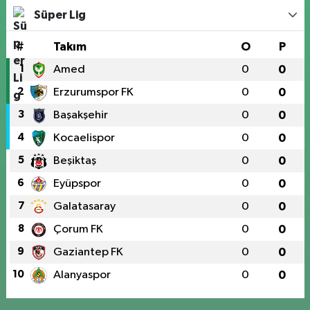
Süper Lig
#
Takım
O
P
1
Amed
0
0
2
Erzurumspor FK
0
0
3
Başakşehir
0
0
4
Kocaelispor
0
0
5
Beşiktaş
0
0
6
Eyüpspor
0
0
7
Galatasaray
0
0
8
Çorum FK
0
0
9
Gaziantep FK
0
0
10
Alanyaspor
0
0