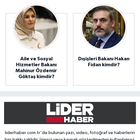
Aile ve Sosyal
Dışişleri Bakanı Hakan
Hizmetler Bakanı
Fidan kimdir?
Mahinur Özdemir
Göktaş kimdir?
liderhaber.com.tr'de bulunan yazı, video, fotoğraf ve haberlerin
her hakkı saklıdır. İzinsiz veya kaynak gösterilmeden kullanılamaz.