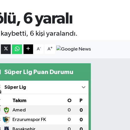
ü, 6 yaralı
kaybetti, 6 kişi yaralandı.
-
+
A
A
Süper Lig Puan Durumu
Süper Lig
#
Takım
O
P
1
Amed
0
0
2
Erzurumspor FK
0
0
3
Başakşehir
0
0