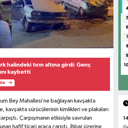
 halindeki tırın altına girdi: Genç
1
ını kaybetti
üle
um Bey Mahallesi’ne bağlayan kavşakta
 kavşakta sürücülerinin kimlikleri ve plakaları
rpıştı. Çarpışmanın etkisiyle savrulan
1
unan hafif ticari araca çarptı. İhbar üzerine
Ga