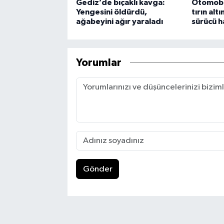
Gediz’de bıçaklı kavga:
Otomobil
Yengesini öldürdü,
tırın alt
ağabeyini ağır yaraladı
sürücü h
Yorumlar
Gönder