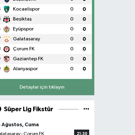
4
Kocaelispor
0
0
5
Beşiktaş
0
0
6
Eyüpspor
0
0
7
Galatasaray
0
0
8
Çorum FK
0
0
9
Gaziantep FK
0
0
0
Alanyaspor
0
0
Detaylar için tıklayın
Süper Lig Fikstür
4 Ağustos, Cuma
latasaray - Çorum FK
21:30