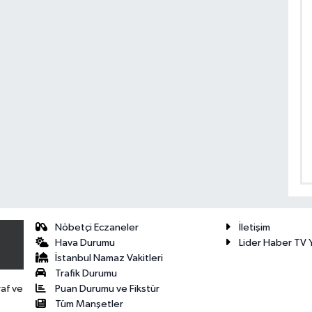
Nöbetçi Eczaneler
İletişim
Hava Durumu
Lider Haber TV Y
İstanbul Namaz Vakitleri
Trafik Durumu
Puan Durumu ve Fikstür
raf ve
Tüm Manşetler