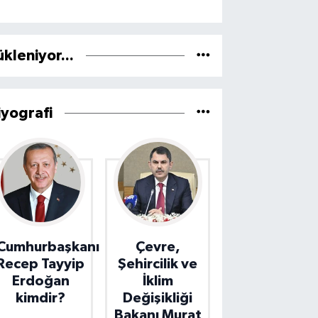
ükleniyor...
iyografi
Cumhurbaşkanı
Çevre,
Recep Tayyip
Şehircilik ve
Erdoğan
İklim
kimdir?
Değişikliği
Bakanı Murat