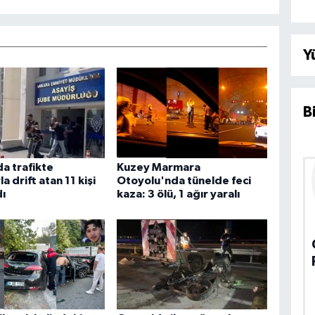
Y
B
a trafikte
Kuzey Marmara
la drift atan 11 kişi
Otoyolu'nda tünelde feci
ı
kaza: 3 ölü, 1 ağır yaralı