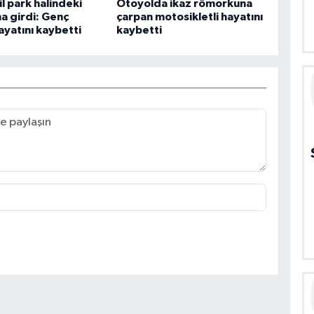
 park halindeki
Otoyolda ikaz römorkuna
ına girdi: Genç
çarpan motosikletli hayatını
ayatını kaybetti
kaybetti