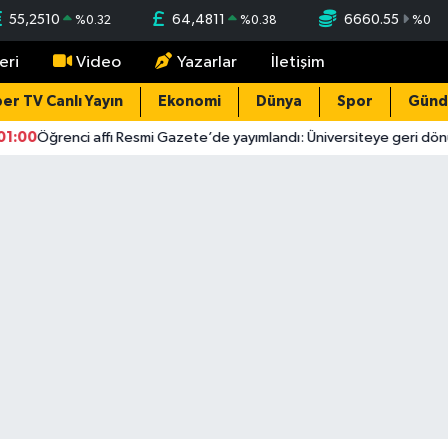
55,2510
64,4811
6660.55
%
0.32
%
0.38
%
0
eri
Video
Yazarlar
İletişim
er TV Canlı Yayın
Ekonomi
Dünya
Spor
Gün
00
Öğrenci affı Resmi Gazete’de yayımlandı: Üniversiteye geri dönüş yo