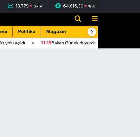
13.779
64.815,30
%
-14
%
-0.1
dem
Politika
Magazin
Resmi İlanlar
E-Gazete
lu açıldı
11:15
Bakan Gürlek duyurdu! 2 faili meçhul cinayet ayd