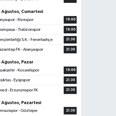
5 Ağustos, Cumartesi
nyaspor - Rizespor
19:00
sımpaşa - Trabzonspor
19:00
nçlerbirliği S.K. - Fenerbahçe
21:30
ziantep FK - Alanyaspor
21:30
6 Ağustos, Pazar
şakşehir - Kocaelispor
19:00
şiktaş - Eyüpspor
21:30
ed - Erzurumspor FK
21:30
7 Ağustos, Pazartesi
msunspor - Göztepe
21:30