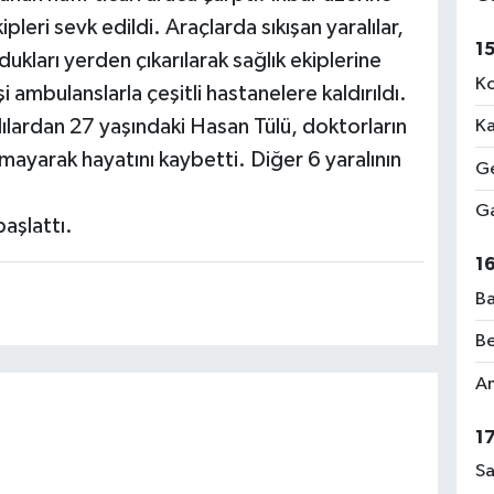
ipleri sevk edildi. Araçlarda sıkışan yaralılar,
1
dukları yerden çıkarılarak sağlık ekiplerine
Ko
i ambulanslarla çeşitli hastanelere kaldırıldı.
lılardan 27 yaşındaki Hasan Tülü, doktorların
Ka
ayarak hayatını kaybetti. Diğer 6 yaralının
Ge
Ga
başlattı.
1
Ba
Be
Am
1
Sa