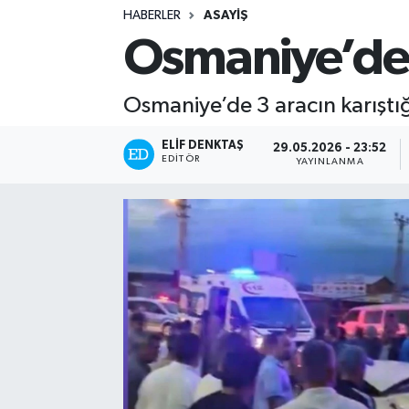
HABERLER
ASAYIŞ
Turizm
Osmaniye’de z
Kültür - Sanat
Osmaniye’de 3 aracın karıştığı 
Lider Haber TV Canlı Yayın izle
ELIF DENKTAŞ
29.05.2026 - 23:52
EDITÖR
YAYINLANMA