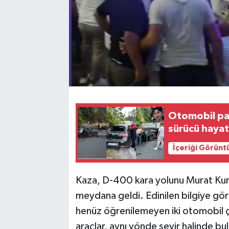
Otomobil park
sürücü hayat
İçeriği Görünt
Kaza, D-400 kara yolunu Murat Kur
meydana geldi. Edinilen bilgiye göre,
henüz öğrenilemeyen iki otomobil ça
araçlar, aynı yönde seyir halinde bul