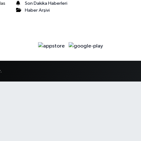
Son Dakika Haberleri
las
Haber Arşivi
.