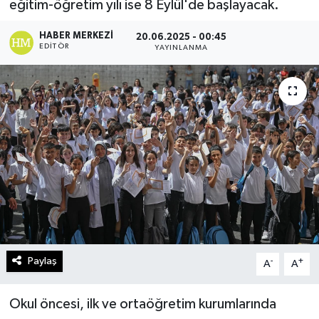
eğitim-öğretim yılı ise 8 Eylül'de başlayacak.
Turizm
HABER MERKEZI
20.06.2025 - 00:45
EDITÖR
YAYINLANMA
Kültür - Sanat
Lider Haber TV Canlı Yayın izle
Paylaş
-
+
A
A
Okul öncesi, ilk ve ortaöğretim kurumlarında