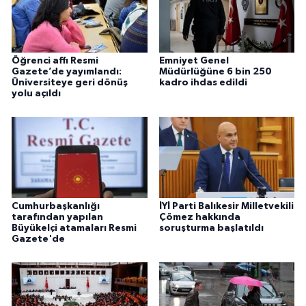
Öğrenci affı Resmi
Emniyet Genel
Gazete’de yayımlandı:
Müdürlüğüne 6 bin 250
Üniversiteye geri dönüş
kadro ihdas edildi
yolu açıldı
Cumhurbaşkanlığı
İYİ Parti Balıkesir Milletvekili
tarafından yapılan
Çömez hakkında
Büyükelçi atamaları Resmi
soruşturma başlatıldı
Gazete'de