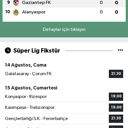
9
Gaziantep FK
0
0
10
Alanyaspor
0
0
Detaylar için tıklayın
Süper Lig Fikstür
14 Ağustos, Cuma
Galatasaray - Çorum FK
21:30
15 Ağustos, Cumartesi
Konyaspor - Rizespor
19:00
Kasımpaşa - Trabzonspor
19:00
Gençlerbirliği S.K. - Fenerbahçe
21:30