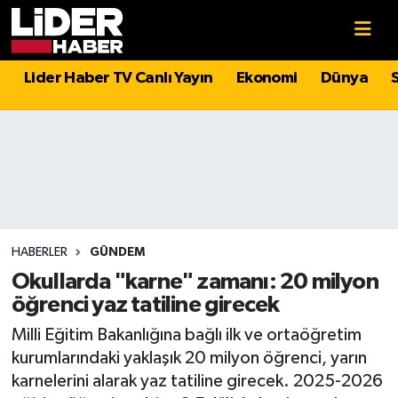
Gündem
Nöbetçi Eczaneler
Lider Haber TV Canlı Yayın
Ekonomi
Dünya
Politika
Hava Durumu
Asayiş
İstanbul Namaz Vakitleri
Dünya
Trafik Durumu
Magazin
Süper Lig Puan Durumu ve Fikstür
HABERLER
GÜNDEM
Okullarda "karne" zamanı: 20 milyon
Spor
Tüm Manşetler
öğrenci yaz tatiline girecek
Milli Eğitim Bakanlığına bağlı ilk ve ortaöğretim
Sağlık
Son Dakika Haberleri
kurumlarındaki yaklaşık 20 milyon öğrenci, yarın
karnelerini alarak yaz tatiline girecek. 2025-2026
Teknoloji
Haber Arşivi