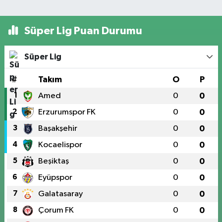
Süper Lig Puan Durumu
Süper Lig
#
Takım
O
P
1
Amed
0
0
2
Erzurumspor FK
0
0
3
Başakşehir
0
0
4
Kocaelispor
0
0
5
Beşiktaş
0
0
6
Eyüpspor
0
0
7
Galatasaray
0
0
8
Çorum FK
0
0