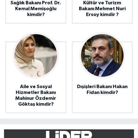
Sağlık Bakanı Prof. Dr.
Kültür ve Turizm
Kemal Memişoğlu
Bakanı Mehmet Nuri
kimdir?
Ersoy kimdir ?
Aile ve Sosyal
Dışişleri Bakanı Hakan
Hizmetler Bakanı
Fidan kimdir?
Mahinur Özdemir
Göktaş kimdir?