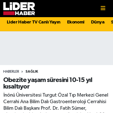
Gündem
Nöbetçi Eczaneler
Lider Haber TV Canlı Yayın
Ekonomi
Dünya
Politika
Hava Durumu
Asayiş
İstanbul Namaz Vakitleri
Dünya
Trafik Durumu
Magazin
Süper Lig Puan Durumu ve Fikstür
HABERLER
SAĞLIK
Obezite yaşam süresini 10-15 yıl
Spor
Tüm Manşetler
kısaltıyor
İnönü Üniversitesi Turgut Özal Tıp Merkezi Genel
Sağlık
Son Dakika Haberleri
Cerrahi Ana Bilim Dalı Gastroenteroloji Cerrahisi
Bilim Dalı Başkanı Prof. Dr. Fatih Sümer,
Teknoloji
Haber Arşivi