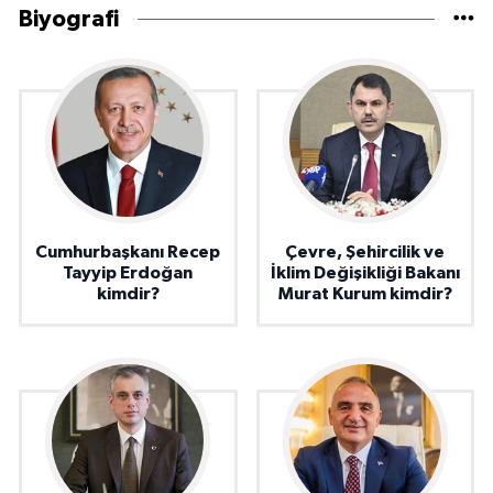
Biyografi
Cumhurbaşkanı Recep
Çevre, Şehircilik ve
Tayyip Erdoğan
İklim Değişikliği Bakanı
kimdir?
Murat Kurum kimdir?