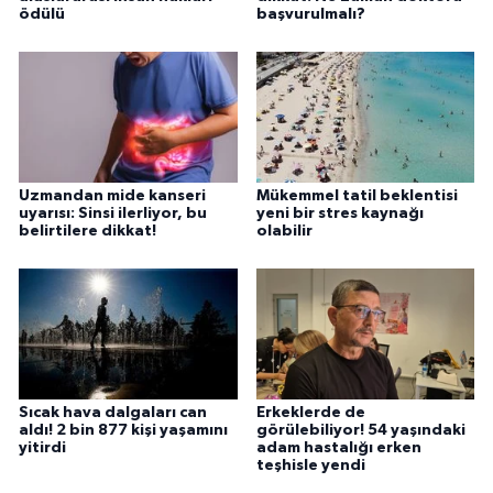
ödülü
başvurulmalı?
Uzmandan mide kanseri
Mükemmel tatil beklentisi
uyarısı: Sinsi ilerliyor, bu
yeni bir stres kaynağı
belirtilere dikkat!
olabilir
Sıcak hava dalgaları can
Erkeklerde de
aldı! 2 bin 877 kişi yaşamını
görülebiliyor! 54 yaşındaki
yitirdi
adam hastalığı erken
teşhisle yendi