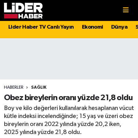
Gündem
Nöbetçi Eczaneler
Lider Haber TV Canlı Yayın
Ekonomi
Dünya
Politika
Hava Durumu
Asayiş
İstanbul Namaz Vakitleri
Dünya
Trafik Durumu
Magazin
Süper Lig Puan Durumu ve Fikstür
HABERLER
SAĞLIK
Obez bireylerin oranı yüzde 21,8 oldu
Spor
Tüm Manşetler
Boy ve kilo değerleri kullanılarak hesaplanan vücut
kütle indeksi incelendiğinde; 15 yaş ve üzeri obez
Sağlık
Son Dakika Haberleri
bireylerin oranı 2022 yılında yüzde 20,2 iken,
2025 yılında yüzde 21,8 oldu.
Teknoloji
Haber Arşivi