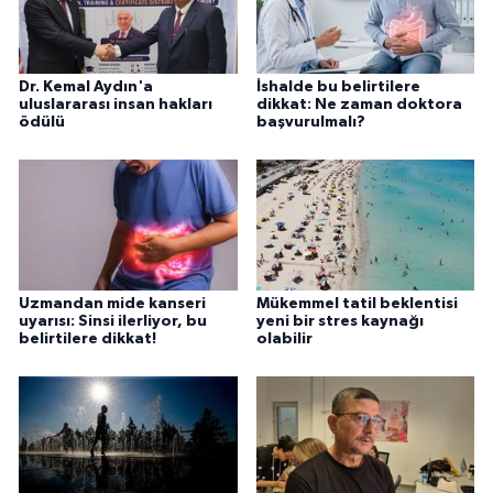
Dr. Kemal Aydın'a
İshalde bu belirtilere
uluslararası insan hakları
dikkat: Ne zaman doktora
ödülü
başvurulmalı?
Uzmandan mide kanseri
Mükemmel tatil beklentisi
uyarısı: Sinsi ilerliyor, bu
yeni bir stres kaynağı
belirtilere dikkat!
olabilir