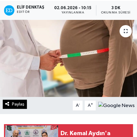
ELIF DENKTAŞ
02.06.2026 - 10:15
3 DK
Turizm
EDITÖR
YAYINLANMA
OKUNMA SÜRESI
Kültür - Sanat
Lider Haber TV Canlı Yayın izle
Paylaş
-
+
A
A
Dr. Kemal Aydın'a