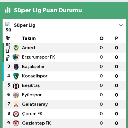
Süper Lig Puan Durumu
Süper Lig
#
Takım
O
P
1
Amed
0
0
2
Erzurumspor FK
0
0
3
Başakşehir
0
0
4
Kocaelispor
0
0
5
Beşiktaş
0
0
6
Eyüpspor
0
0
7
Galatasaray
0
0
8
Çorum FK
0
0
9
Gaziantep FK
0
0