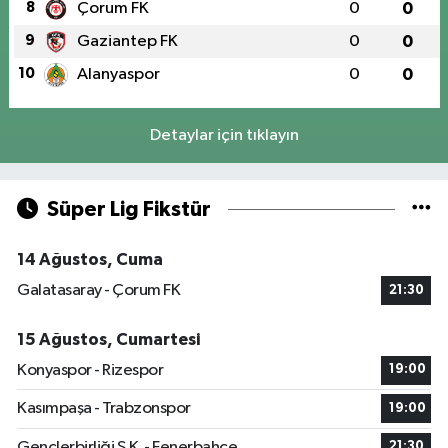
8
Çorum FK
0
0
9
Gaziantep FK
0
0
10
Alanyaspor
0
0
Detaylar için tıklayın
Süper Lig Fikstür
14 Ağustos, Cuma
Galatasaray - Çorum FK
21:30
15 Ağustos, Cumartesi
Konyaspor - Rizespor
19:00
Kasımpaşa - Trabzonspor
19:00
Gençlerbirliği S.K. - Fenerbahçe
21:30