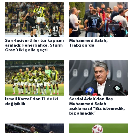
Sarı-lacivertliler tur kapısını
Muhammed Salah,
araladı: Fenerbahçe, Sturm
Trabzon'da
Graz'ı iki golle geçti
İsmail Kartal'dan 11'de iki
Serdal Adalı’dan flaş
değişiklik
Muhammed Salah
açıklaması! “Biz istemedik,
biz almadık”