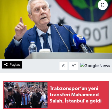
Turizm
Kültür - Sanat
Lider Haber TV Canlı Yayın izle
Paylaş
-
+
A
A
Trabzonspor’un yeni
transferi Muhammed
Salah, İstanbul'a geldi