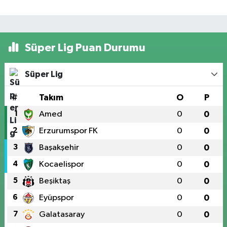
Süper Lig Puan Durumu
Süper Lig
#
Takım
O
P
1
Amed
0
0
2
Erzurumspor FK
0
0
3
Başakşehir
0
0
4
Kocaelispor
0
0
5
Beşiktaş
0
0
6
Eyüpspor
0
0
7
Galatasaray
0
0