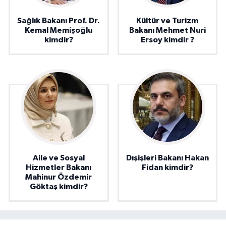
Sağlık Bakanı Prof. Dr.
Kültür ve Turizm
Kemal Memişoğlu
Bakanı Mehmet Nuri
kimdir?
Ersoy kimdir ?
Aile ve Sosyal
Dışişleri Bakanı Hakan
Hizmetler Bakanı
Fidan kimdir?
Mahinur Özdemir
Göktaş kimdir?