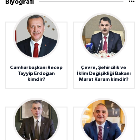
Biyografi
Cumhurbaşkanı Recep
Çevre, Şehircilik ve
Tayyip Erdoğan
İklim Değişikliği Bakanı
kimdir?
Murat Kurum kimdir?