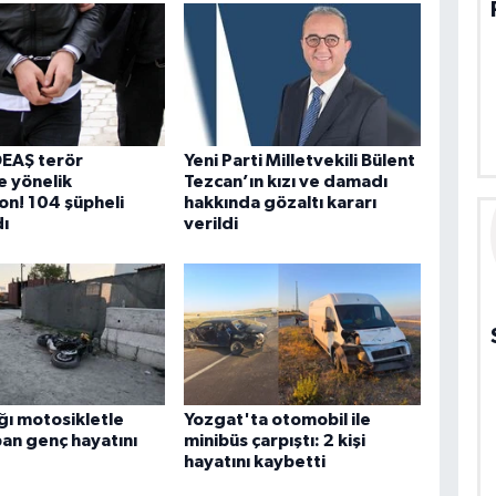
DEAŞ terör
Yeni Parti Milletvekili Bülent
 yönelik
Tezcan’ın kızı ve damadı
n! 104 şüpheli
hakkında gözaltı kararı
ı
verildi
ığı motosikletle
Yozgat'ta otomobil ile
an genç hayatını
minibüs çarpıştı: 2 kişi
hayatını kaybetti