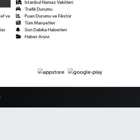
İstanbul Namaz Vakitleri
Trafik Durumu
Puan Durumu ve Fikstür
raf ve
Tüm Manşetler
Son Dakika Haberleri
las
Haber Arşivi
.