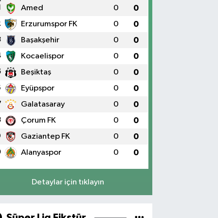
1
Amed
0
0
2
Erzurumspor FK
0
0
3
Başakşehir
0
0
4
Kocaelispor
0
0
5
Beşiktaş
0
0
6
Eyüpspor
0
0
7
Galatasaray
0
0
8
Çorum FK
0
0
9
Gaziantep FK
0
0
0
Alanyaspor
0
0
Detaylar için tıklayın
Süper Lig Fikstür