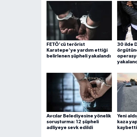
FETÖ'cü terörist
30 ilde 
Karatepe'ye yardım ettiği
örgütüne
belirlenen şüpheli yakalandı
operasyo
yakaland
Avcılar Belediyesine yönelik
Yeni ald
soruşturma: 12 şüpheli
kaza yap
adliyeye sevk edildi
kaybetti