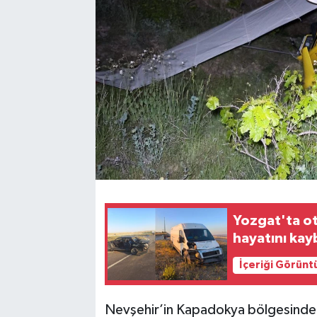
Yozgat'ta oto
hayatını kay
İçeriği Görünt
Nevşehir’in Kapadokya bölgesinde g