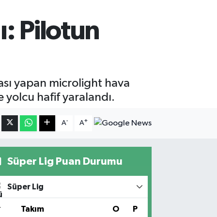
: Pilotun
sı yapan microlight hava
e yolcu hafif yaralandı.
-
+
A
A
Süper Lig Puan Durumu
Süper Lig
#
Takım
O
P