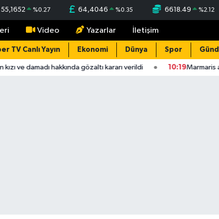
55,1652
64,4046
6618.49
%
0.27
%
0.35
%
2.12
eri
Video
Yazarlar
İletişim
er TV Canlı Yayın
Ekonomi
Dünya
Spor
Gün
kızı ve damadı hakkında gözaltı kararı verildi
10:19
Marmaris aç