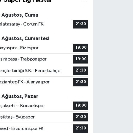
4 Ağustos, Cuma
latasaray - Çorum FK
21:30
5 Ağustos, Cumartesi
nyaspor - Rizespor
19:00
sımpaşa - Trabzonspor
19:00
nçlerbirliği S.K. - Fenerbahçe
21:30
ziantep FK - Alanyaspor
21:30
6 Ağustos, Pazar
şakşehir - Kocaelispor
19:00
şiktaş - Eyüpspor
21:30
ed - Erzurumspor FK
21:30