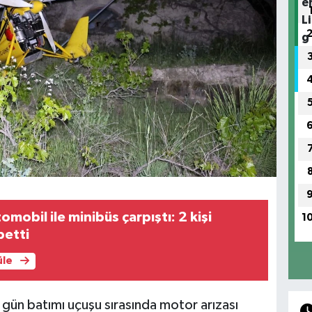
mobil ile minibüs çarpıştı: 2 kişi
1
betti
üle
ün batımı uçuşu sırasında motor arızası