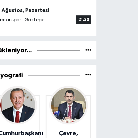
7 Ağustos, Pazartesi
msunspor - Göztepe
21:30
ükleniyor...
iyografi
Cumhurbaşkanı
Çevre,