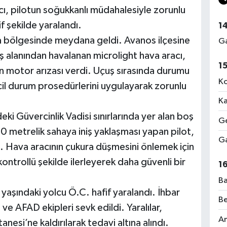
ı, pilotun soğukkanlı müdahalesiyle zorunlu
if şekilde yaralandı.
1
 bölgesinde meydana geldi. Avanos ilçesine
Ga
ş alanından havalanan microlight hava aracı,
1
an motor arızası verdi. Uçuş sırasında durumu
Ko
acil durum prosedürlerini uygulayarak zorunlu
Ka
eki Güvercinlik Vadisi sınırlarında yer alan boş
Ge
150 metrelik sahaya iniş yaklaşması yapan pilot,
Ga
. Hava aracının çukura düşmesini önlemek için
kontrollü şekilde ilerleyerek daha güvenli bir
1
Ba
 yaşındaki yolcu Ö.C. hafif yaralandı. İhbar
Be
ve AFAD ekipleri sevk edildi. Yaralılar,
Am
esi’ne kaldırılarak tedavi altına alındı.