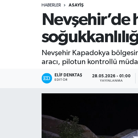
HABERLER
ASAYIŞ
Turizm
Nevşehir’de h
Kültür - Sanat
soğukkanlılığı
Lider Haber TV Canlı Yayın izle
Nevşehir Kapadokya bölgesind
aracı, pilotun kontrollü müdah
ELIF DENKTAŞ
28.05.2026 - 01:00
EDITÖR
YAYINLANMA