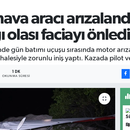
ava aracı arızalandı
 olası faciayı önledi
e gün batımı uçuşu sırasında motor arıza
alesiyle zorunlu iniş yaptı. Kazada pilot v
1 DK
OKUNMA SÜRESI