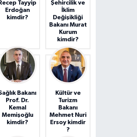
Recep Tayyip
Şehircilik ve
Erdoğan
İklim
kimdir?
Değişikliği
Bakanı Murat
Kurum
kimdir?
Sağlık Bakanı
Kültür ve
Prof. Dr.
Turizm
Kemal
Bakanı
Memişoğlu
Mehmet Nuri
kimdir?
Ersoy kimdir
?